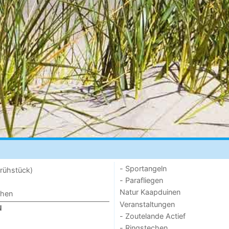
- Sportangeln
rühstück)
- Parafliegen
Natur Kaapduinen
chen
Veranstaltungen
N
- Zoutelande Actief
- Ringstechen