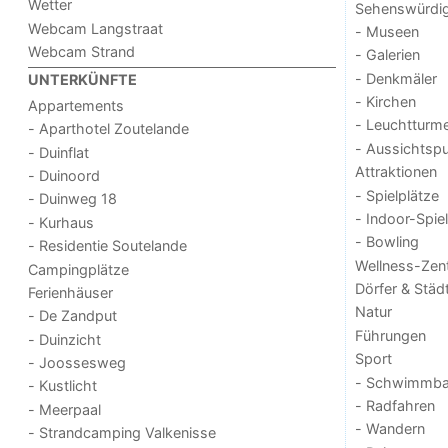
Wetter
Sehenswürdig
Webcam Langstraat
- Museen
Webcam Strand
- Galerien
- Denkmäler
UNTERKÜNFTE
- Kirchen
Appartements
- Leuchtturm
- Aparthotel Zoutelande
- Aussichtsp
- Duinflat
Attraktionen
- Duinoord
- Spielplätze
- Duinweg 18
- Indoor-Spie
- Kurhaus
- Bowling
- Residentie Soutelande
Wellness-Zen
Campingplätze
Dörfer & Städ
Ferienhäuser
Natur
- De Zandput
Führungen
- Duinzicht
Sport
- Joossesweg
- Schwimmba
- Kustlicht
- Radfahren
- Meerpaal
- Wandern
- Strandcamping Valkenisse