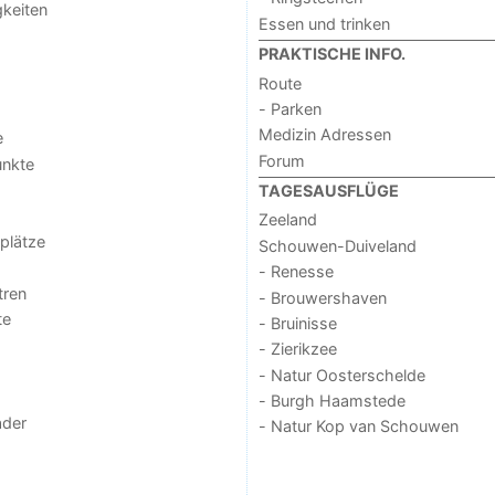
keiten
Essen und trinken
PRAKTISCHE INFO.
Route
- Parken
Medizin Adressen
e
Forum
unkte
TAGESAUSFLÜGE
Zeeland
lplätze
Schouwen-Duiveland
- Renesse
tren
- Brouwershaven
te
- Bruinisse
- Zierikzee
- Natur Oosterschelde
- Burgh Haamstede
der
- Natur Kop van Schouwen