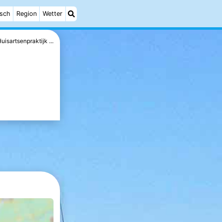
isch
Region
Wetter
uisartsenpraktijk ...