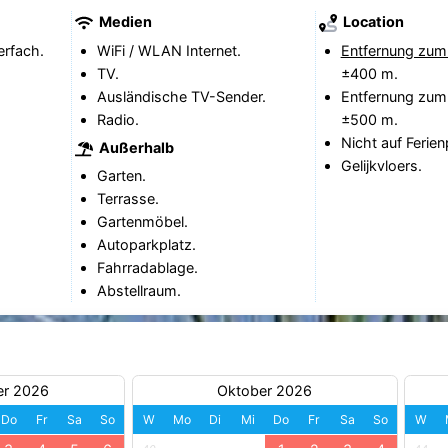
Medien
Location
erfach.
WiFi / WLAN Internet.
Entfernung zum
TV.
±400 m.
Ausländische TV-Sender.
Entfernung zum
Radio.
±500 m.
Nicht auf Ferien
Außerhalb
Gelijkvloers.
Garten.
Terrasse.
Gartenmöbel.
Autoparkplatz.
Fahrradablage.
Abstellraum.
er 2026
Oktober 2026
Do
Fr
Sa
So
W
Mo
Di
Mi
Do
Fr
Sa
So
W