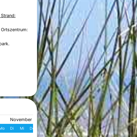
 Strand:
 Ortszentrum:
park.
November 2026
Dezember 2026
Mo
Di
Mi
Do
Fr
Sa
So
W
Mo
Di
Mi
Do
Fr
S