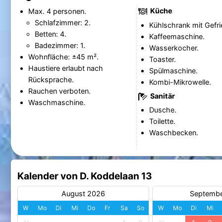
Küche
Max. 4 personen.
Schlafzimmer: 2.
Kühlschrank mit Gefri
Betten: 4.
Kaffeemaschine.
Badezimmer: 1.
Wasserkocher.
Wohnfläche: ±45 m².
Toaster.
Haustiere erlaubt nach
Spülmaschine.
Rücksprache.
Kombi-Mikrowelle.
Rauchen verboten.
Sanitär
Waschmaschine.
Dusche.
Toilette.
Waschbecken.
Kalender von D. Koddelaan 13
August 2026
Septemb
W
Mo
Di
Mi
Do
Fr
Sa
So
W
Mo
Di
Mi