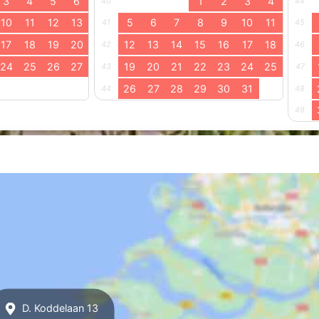
3
4
5
6
1
2
3
4
40
44
10
11
12
13
5
6
7
8
9
10
11
41
45
17
18
19
20
12
13
14
15
16
17
18
42
46
24
25
26
27
19
20
21
22
23
24
25
43
47
26
27
28
29
30
31
44
48
49
D. Koddelaan 13