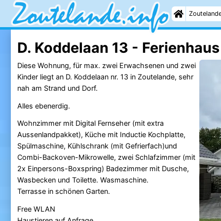
Zouteland
D. Koddelaan 13 - Ferienhaus
Diese Wohnung, für max. zwei Erwachsenen und zwei
Kinder liegt an D. Koddelaan nr. 13 in Zoutelande, sehr
nah am Strand und Dorf.
Alles ebenerdig.
Wohnzimmer mit Digital Fernseher (mit extra
Aussenlandpakket), Küche mit Inductie Kochplatte,
Spülmaschine, Kühlschrank (mit Gefrierfach)und
Combi-Backoven-Mikrowelle, zwei Schlafzimmer (mit
2x Einpersons-Boxspring) Badezimmer mit Dusche,
Wasbecken und Toilette. Wasmaschine.
Terrasse in schönen Garten.
Free WLAN
Haustieren auf Anfrage.