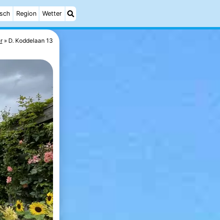
isch
Region
Wetter
r
D. Koddelaan 13