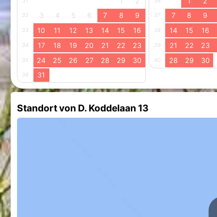
1
2
1
2
31
36
3
4
5
6
7
8
9
7
8
9
32
37
10
11
12
13
14
15
16
14
15
16
33
38
17
18
19
20
21
22
23
21
22
23
34
39
24
25
26
27
28
29
30
28
29
30
35
40
31
36
Standort von D. Koddelaan 13