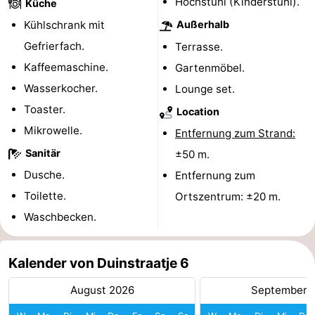
Hochstuhl (Kinderstuhl).
Küche
tun
Museen
-
Kühlschrank mit
Außerhalb
Gefrierfach.
Terrasse.
Galerien
-
Kaffeemaschine.
Gartenmöbel.
Denkmäler
-
Wasserkocher.
Lounge set.
Toaster.
Location
Kirchen
-
Mikrowelle.
Entfernung zum Strand:
Leuchtturme
-
Sanitär
±50 m.
Dusche.
Entfernung zum
Aussichtspunkte
Attraktionen
Toilette.
Ortszentrum: ±20 m.
-
Waschbecken.
Spielplätze
-
Kalender von Duinstraatje 6
Indoor-
-
August 2026
September 
Spielplätze
Bowling
Wellness-