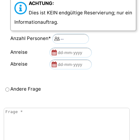
ACHTUNG:
Oosterschelde
Burgh
-
Dies ist KEIN endgültige Reservierung; nur ein
Informationauftrag.
Haamstede
Natur
Walcheren
Anzahl Personen*
Kop
-
Anreise
van
Veere
-
Abreise
Schouwen
Natur
-
Oranjezon
Oostkapelle
-
Andere Frage
Natur
-
de
Domburg
-
Mantelingen
Westkapelle
-
Natur
-