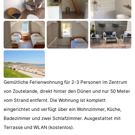
Aparthotel
-
Zoutelande
Duinflat
-
Duinoord
-
Duinweg
-
18
Kurhaus
-
Residentie
Campingplätze
Gemütliche Ferienwohnung für 2-3 Personen im Zentrum
Soutelande
Ferienhäuser
von Zoutelande, direkt hinter den Dünen und nur 50 Meter
vom Strand entfernt. Die Wohnung ist komplett
-
eingerichtet und verfügt über ein Wohnzimmer, Küche,
De
-
Badezimmer und zwei Schlafzimmer. Ausgestattet mit
Terrasse und WLAN (kostenlos).
Zandput
Duinzicht
-