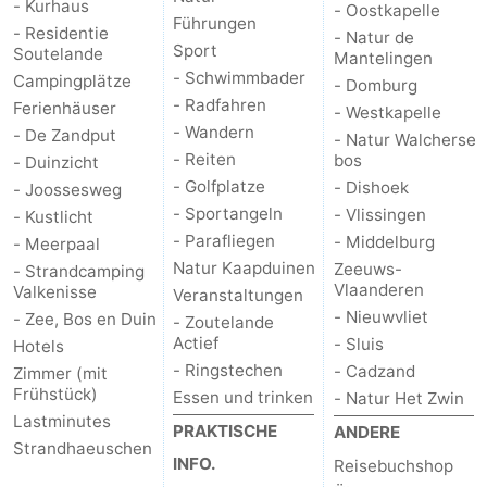
- Kurhaus
- Oostkapelle
Führungen
- Residentie
- Natur de
Sport
Soutelande
Mantelingen
- Schwimmbader
Campingplätze
- Domburg
- Radfahren
Ferienhäuser
- Westkapelle
- Wandern
- De Zandput
- Natur Walcherse
- Reiten
bos
- Duinzicht
- Golfplatze
- Dishoek
- Joossesweg
- Sportangeln
- Vlissingen
- Kustlicht
- Parafliegen
- Middelburg
- Meerpaal
Natur Kaapduinen
Zeeuws-
- Strandcamping
Vlaanderen
Valkenisse
Veranstaltungen
- Nieuwvliet
- Zee, Bos en Duin
- Zoutelande
Actief
- Sluis
Hotels
- Ringstechen
- Cadzand
Zimmer (mit
Frühstück)
Essen und trinken
- Natur Het Zwin
Lastminutes
PRAKTISCHE
ANDERE
Strandhaeuschen
INFO.
Reisebuchshop