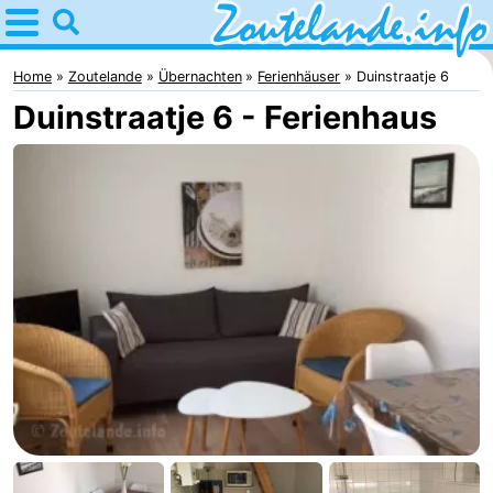
Home
Zoutelande
Home
Zoutelande
Übernachten
Ferienhäuser
Duinstraatje 6
Duinstraatje 6 - Ferienhaus
Tipps
Für
kindern
Webcam
Webcam
Langstraat
Webcam
Strand
Übernachten
Appartements
-