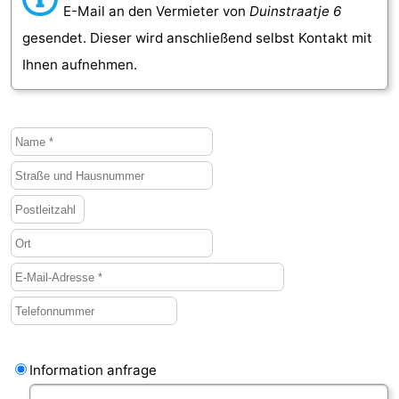
E-Mail an den Vermieter von
Duinstraatje 6
Medizin
gesendet. Dieser wird anschließend selbst Kontakt mit
Ihnen aufnehmen.
Adressen
Region
Zeeland
Schouwen-
Duiveland
-
Renesse
-
Brouwershaven
-
Bruinisse
-
Zierikzee
-
Information anfrage
Natur
-