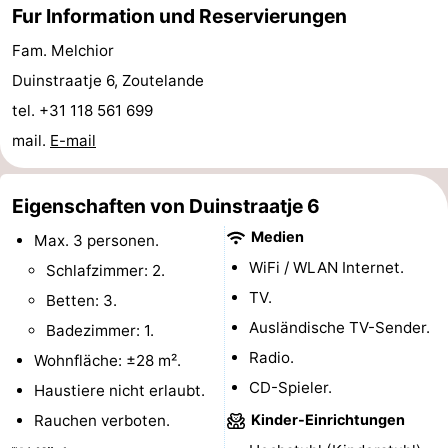
Fur Information und Reservierungen
Joossesweg
-
Fam. Melchior
Kustlicht
-
Duinstraatje 6, Zoutelande
tel. +31 118 561 699
Meerpaal
-
mail.
E-mail
Strandcamping
-
Eigenschaften von Duinstraatje 6
Valkenisse
Zee,
Hotels
Medien
Max. 3 personen.
Bos
Zimmer
WiFi / WLAN Internet.
Schlafzimmer: 2.
en
(mit
Lastminutes
TV.
Betten: 3.
Ausländische TV-Sender.
Badezimmer: 1.
Duin
Frühstück)
Strand
Radio.
Wohnfläche: ±28 m².
Sehen
CD-Spieler.
Haustiere nicht erlaubt.
Rauchen verboten.
Kinder-Einrichtungen
&
-