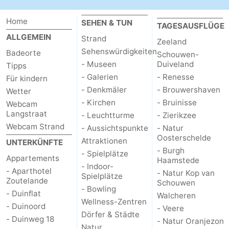
Home
SEHEN & TUN
TAGESAUSFLÜGE
ALLGEMEIN
Strand
Zeeland
Sehenswürdigkeiten
Badeorte
Schouwen-
- Museen
Duiveland
Tipps
- Galerien
- Renesse
Für kindern
- Denkmäler
- Brouwershaven
Wetter
- Kirchen
- Bruinisse
Webcam
Langstraat
- Leuchtturme
- Zierikzee
Webcam Strand
- Aussichtspunkte
- Natur
Oosterschelde
Attraktionen
UNTERKÜNFTE
- Burgh
- Spielplätze
Appartements
Haamstede
- Indoor-
- Aparthotel
- Natur Kop van
Spielplätze
Zoutelande
Schouwen
- Bowling
- Duinflat
Walcheren
Wellness-Zentren
- Duinoord
- Veere
Dörfer & Städte
- Duinweg 18
- Natur Oranjezon
Natur