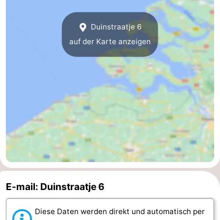
Parafliegen
-
Duinstraatje 6
Sportangeln
Essen
auf der Karte anzeigen
und
Veranstaltungen
trinken
-
Ringstechen
Zoutelande
Actief
Praktisch
Forum
Route
E-mail: Duinstraatje 6
-
Diese Daten werden direkt und automatisch per
Parken
Reisebuchshop