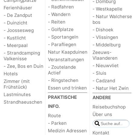
Campingplätze
- Domburg
- Radfahren
Ferienhäuser
- Westkapelle
- Wandern
- De Zandput
- Natur Walcherse
- Reiten
bos
- Duinzicht
- Golfplatze
- Dishoek
- Joossesweg
- Sportangeln
- Vlissingen
- Kustlicht
- Parafliegen
- Middelburg
- Meerpaal
Natur Kaapduinen
Zeeuws-
- Strandcamping
Vlaanderen
Valkenisse
Veranstaltungen
- Nieuwvliet
- Zee, Bos en Duin
- Zoutelande
Actief
- Sluis
Hotels
- Ringstechen
- Cadzand
Zimmer (mit
Frühstück)
Essen und trinken
- Natur Het Zwin
Lastminutes
PRAKTISCHE
ANDERE
Strandhaeuschen
INFO.
Reisebuchshop
Über uns
Route
- Parken
Medizin Adressen
Kontakt