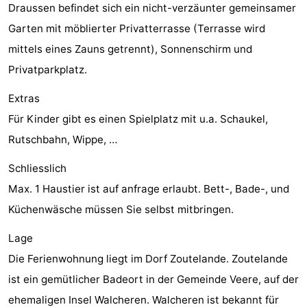
Draussen befindet sich ein nicht-verzäunter gemeinsamer
tun
Museen
-
Garten mit möblierter Privatterrasse (Terrasse wird
mittels eines Zauns getrennt), Sonnenschirm und
Galerien
-
Privatparkplatz.
Denkmäler
-
Extras
Kirchen
-
Für Kinder gibt es einen Spielplatz mit u.a. Schaukel,
Rutschbahn, Wippe, …
Leuchtturme
-
Schliesslich
Aussichtspunkte
Attraktionen
Max. 1 Haustier ist auf anfrage erlaubt. Bett-, Bade-, und
-
Küchenwäsche müssen Sie selbst mitbringen.
Spielplätze
-
Lage
Die Ferienwohnung liegt im Dorf Zoutelande. Zoutelande
Indoor-
-
ist ein gemütlicher Badeort in der Gemeinde Veere, auf der
Spielplätze
Bowling
Wellness-
ehemaligen Insel Walcheren. Walcheren ist bekannt für