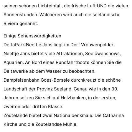
seinen schönen Lichteinfall, die frische Luft UND die vielen
Zentren
Dörfer
Sonnenstunden. Walcheren wird auch die seeländische
&
Natur
Riviera genannt.
Städte
Führungen
Einige Sehenswürdigkeiten
DeltaPark Neeltje Jans liegt im Dorf Vrouwenpolder.
Sport
Neeltje Jans bietet viele Attraktionen, Seelöwenshows,
-
Aquarien. An Bord eines Rundfahrtboots können Sie die
Deltawerke ab dem Wasser zu beobachten.
Schwimmbader
-
Dampfeisenbahn Goes-Borsele durchkreuzt die schöne
Radfahren
-
Landschaft der Provinz Seeland. Genau wie in den 30.
Jahren setzen Sie sich auf Holzbanken, in der ersten,
Wandern
-
zweiten oder dritten Klasse.
Reiten
-
Zoutelande bietet zwei Nationaldenkmale: Die Catharina
Kirche und die Zoutelandse Mühle.
Golfplatze
-