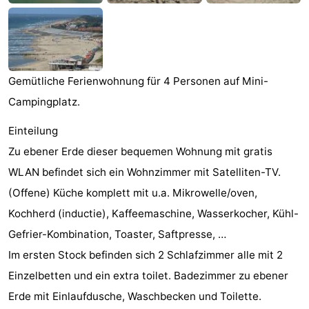
Joossesweg
-
Kustlicht
-
Meerpaal
-
Gemütliche Ferienwohnung für 4 Personen auf Mini-
Campingplatz.
Strandcamping
-
Einteilung
Valkenisse
Zee,
Hotels
Zu ebener Erde dieser bequemen Wohnung mit gratis
WLAN befindet sich ein Wohnzimmer mit Satelliten-TV.
Bos
Zimmer
(Offene) Küche komplett mit u.a. Mikrowelle/oven,
en
(mit
Lastminutes
Kochherd (inductie), Kaffeemaschine, Wasserkocher, Kühl-
Gefrier-Kombination, Toaster, Saftpresse, …
Duin
Frühstück)
Strand
Im ersten Stock befinden sich 2 Schlafzimmer alle mit 2
Sehen
Einzelbetten und ein extra toilet. Badezimmer zu ebener
Erde mit Einlaufdusche, Waschbecken und Toilette.
&
-