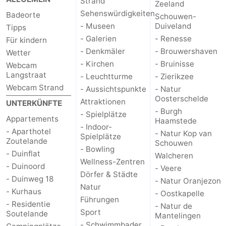
Strand
Zeeland
Sehenswürdigkeiten
Badeorte
Schouwen-
- Museen
Duiveland
Tipps
- Galerien
- Renesse
Für kindern
- Denkmäler
- Brouwershaven
Wetter
- Kirchen
- Bruinisse
Webcam
Langstraat
- Leuchtturme
- Zierikzee
Webcam Strand
- Aussichtspunkte
- Natur
Oosterschelde
Attraktionen
UNTERKÜNFTE
- Burgh
- Spielplätze
Appartements
Haamstede
- Indoor-
- Aparthotel
- Natur Kop van
Spielplätze
Zoutelande
Schouwen
- Bowling
- Duinflat
Walcheren
Wellness-Zentren
- Duinoord
- Veere
Dörfer & Städte
- Duinweg 18
- Natur Oranjezon
Natur
- Kurhaus
- Oostkapelle
Führungen
- Residentie
- Natur de
Sport
Soutelande
Mantelingen
- Schwimmbader