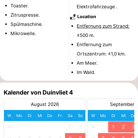
Toaster.
Elektrofahrzeuge .
Oosterschelde
Burgh
-
Zitruspresse.
Location
Spülmaschine.
Haamstede
Natur
Walcheren
Entfernung zum Strand:
Mikrowelle.
±500 m.
Kop
-
Entfernung zum
van
Veere
-
Ortszentrum: ±1,0 km.
Am Meer.
Schouwen
Natur
-
Im Wald.
Oranjezon
Oostkapelle
-
Kalender von Duinvliet 4
Natur
-
August 2026
September 
de
Domburg
-
W
Mo
Di
Mi
Do
Fr
Sa
So
W
Mo
Di
Mi
Do
Mantelingen
Westkapelle
-
1
2
1
2
3
31
36
Natur
-