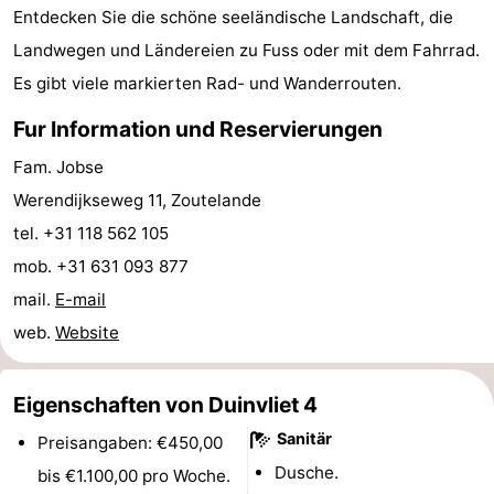
Entdecken Sie die schöne seeländische Landschaft, die
Parafliegen
-
Landwegen und Ländereien zu Fuss oder mit dem Fahrrad.
Es gibt viele markierten Rad- und Wanderrouten.
Sportangeln
Essen
Fur Information und Reservierungen
und
Veranstaltungen
Fam. Jobse
trinken
-
Werendijkseweg 11, Zoutelande
tel. +31 118 562 105
Ringstechen
Zoutelande
mob. +31 631 093 877
Actief
Praktisch
mail.
E-mail
web.
Website
Forum
Route
Eigenschaften von Duinvliet 4
-
Sanitär
Preisangaben: €450,00
Dusche.
bis €1.100,00 pro Woche.
Parken
Reisebuchshop