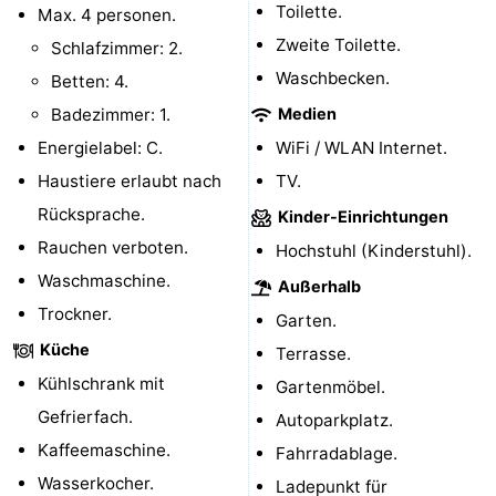
Toilette.
Max. 4 personen.
Medizin
Zweite Toilette.
Schlafzimmer: 2.
Waschbecken.
Betten: 4.
Adressen
Region
Badezimmer: 1.
Medien
Zeeland
Energielabel: C.
WiFi / WLAN Internet.
Haustiere erlaubt nach
TV.
Schouwen-
Rücksprache.
Kinder-Einrichtungen
Duiveland
-
Rauchen verboten.
Hochstuhl (Kinderstuhl).
Waschmaschine.
Renesse
-
Außerhalb
Trockner.
Garten.
Brouwershaven
-
Küche
Terrasse.
Kühlschrank mit
Bruinisse
-
Gartenmöbel.
Gefrierfach.
Autoparkplatz.
Zierikzee
-
Kaffeemaschine.
Fahrradablage.
Wasserkocher.
Natur
-
Ladepunkt für