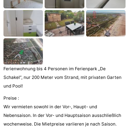
Joossesweg
-
Kustlicht
-
Meerpaal
-
Strandcamping
-
Valkenisse
Zee,
Hotels
Ferienwohnung bis 4 Personen im Ferienpark „De
Bos
Zimmer
Schakel“, nur 200 Meter vom Strand, mit privaten Garten
en
(mit
Lastminutes
und Pool!
Preise :
Duin
Frühstück)
Strand
Wir vermieten sowohl in der Vor-, Haupt- und
Sehen
Nebensaison. In der Vor- und Hauptsaison ausschließlich
wochenweise. Die Mietpreise variieren je nach Saison.
&
-