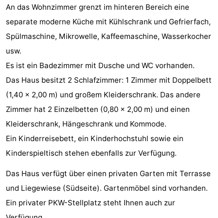
An das Wohnzimmer grenzt im hinteren Bereich eine
Zentren
Dörfer
separate moderne Küche mit Kühlschrank und Gefrierfach,
Spülmaschine, Mikrowelle, Kaffeemaschine, Wasserkocher
&
Natur
usw.
Städte
Führungen
Es ist ein Badezimmer mit Dusche und WC vorhanden.
Das Haus besitzt 2 Schlafzimmer: 1 Zimmer mit Doppelbett
Sport
(1,40 x 2,00 m) und großem Kleiderschrank. Das andere
-
Zimmer hat 2 Einzelbetten (0,80 x 2,00 m) und einen
Kleiderschrank, Hängeschrank und Kommode.
Schwimmbader
-
Ein Kinderreisebett, ein Kinderhochstuhl sowie ein
Radfahren
-
Kinderspieltisch stehen ebenfalls zur Verfügung.
Wandern
-
Das Haus verfügt über einen privaten Garten mit Terrasse
und Liegewiese (Südseite). Gartenmöbel sind vorhanden.
Reiten
-
Ein privater PKW-Stellplatz steht Ihnen auch zur
Golfplatze
-
Verfügung.