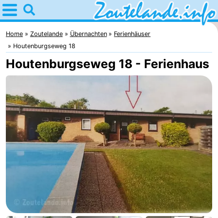
Home
Zoutelande
Home
Zoutelande
Übernachten
Ferienhäuser
Houtenburgseweg 18
Tipps
Houtenburgseweg 18 - Ferienhaus
Für
kindern
Webcam
Webcam
Langstraat
Webcam
Strand
Übernachten
Appartements
-