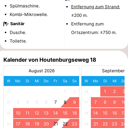
Spülmaschine.
Entfernung zum Strand:
Kombi-Mikrowelle.
±200 m.
Sanitär
Entfernung zum
Dusche.
Ortszentrum: ±750 m.
Toilette.
Kalender von Houtenburgseweg 18
August 2026
September 
W
Mo
Di
Mi
Do
Fr
Sa
So
W
Mo
Di
Mi
Do
1
2
1
2
3
31
36
3
4
5
6
7
8
9
7
8
9
10
32
37
10
11
12
13
14
15
16
14
15
16
17
33
38
17
18
19
20
21
22
23
21
22
23
24
34
39