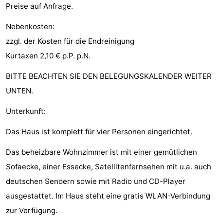
Preise auf Anfrage.
tun
Museen
-
Nebenkosten:
Galerien
-
zzgl. der Kosten für die Endreinigung
Kurtaxen 2,10 € p.P. p.N.
Denkmäler
-
BITTE BEACHTEN SIE DEN BELEGUNGSKALENDER WEITER
Kirchen
-
UNTEN.
Leuchtturme
-
Unterkunft:
Aussichtspunkte
Attraktionen
Das Haus ist komplett für vier Personen eingerichtet.
-
Das beheizbare Wohnzimmer ist mit einer gemütlichen
Sofaecke, einer Essecke, Satellitenfernsehen mit u.a. auch
Spielplätze
-
deutschen Sendern sowie mit Radio und CD-Player
Indoor-
-
ausgestattet. Im Haus steht eine gratis WLAN-Verbindung
zur Verfügung.
Spielplätze
Bowling
Wellness-