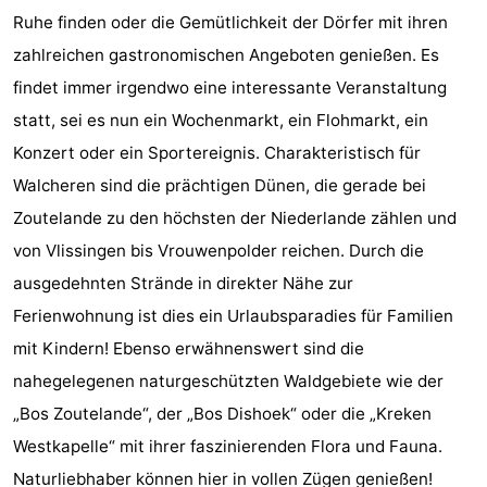
Ruhe finden oder die Gemütlichkeit der Dörfer mit ihren
Oosterschelde
Burgh
-
zahlreichen gastronomischen Angeboten genießen. Es
findet immer irgendwo eine interessante Veranstaltung
Haamstede
Natur
Walcheren
statt, sei es nun ein Wochenmarkt, ein Flohmarkt, ein
Kop
-
Konzert oder ein Sportereignis. Charakteristisch für
Walcheren sind die prächtigen Dünen, die gerade bei
van
Veere
-
Zoutelande zu den höchsten der Niederlande zählen und
Schouwen
Natur
-
von Vlissingen bis Vrouwenpolder reichen. Durch die
ausgedehnten Strände in direkter Nähe zur
Oranjezon
Oostkapelle
-
Ferienwohnung ist dies ein Urlaubsparadies für Familien
Natur
-
mit Kindern! Ebenso erwähnenswert sind die
nahegelegenen naturgeschützten Waldgebiete wie der
de
Domburg
-
„Bos Zoutelande“, der „Bos Dishoek“ oder die „Kreken
Mantelingen
Westkapelle
-
Westkapelle“ mit ihrer faszinierenden Flora und Fauna.
Naturliebhaber können hier in vollen Zügen genießen!
Natur
-