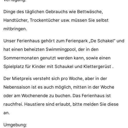
Parafliegen
-
Dinge des täglichen Gebrauchs wie Bettwäsche,
Handtücher, Trockentücher usw. müssen Sie selbst
Sportangeln
Essen
mitbringen.
und
Veranstaltungen
Unser Ferienhaus gehört zum Ferienpark „De Schakel“ und
trinken
-
hat einen beheizten Swimmingpool, der in den
Sommermonaten genutzt werden kann, sowie einen
Ringstechen
Zoutelande
Spielplatz für Kinder mit Schaukel und Klettergerüst .
Actief
Praktisch
Der Mietpreis versteht sich pro Woche, aber in der
Forum
Nebensaison ist es auch möglich, mitten in der Woche
oder am Wochenende zu buchen. Das Ferienhaus ist
Route
rauchfrei. Haustiere sind erlaubt, bitte melden Sie diese
-
an.
Umgebung:
Parken
Reisebuchshop