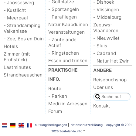
- Golfplatze
- Dishoek
- Joossesweg
- Sportangeln
- Vlissingen
- Kustlicht
- Parafliegen
- Middelburg
- Meerpaal
Natur Kaapduinen
Zeeuws-
- Strandcamping
Vlaanderen
Valkenisse
Veranstaltungen
- Nieuwvliet
- Zee, Bos en Duin
- Zoutelande
Actief
- Sluis
Hotels
- Ringstechen
- Cadzand
Zimmer (mit
Frühstück)
Essen und trinken
- Natur Het Zwin
Lastminutes
PRAKTISCHE
ANDERE
Strandhaeuschen
INFO.
Reisebuchshop
Über uns
Route
- Parken
Medizin Adressen
Kontakt
Forum
nutzungsbedingungen
|
datenschutzerklärung
|
copyright © 2001 -
2026 Zoutelande.info
™