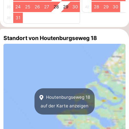
24
25
26
27
28
29
30
28
29
30
35
40
31
36
Standort von Houtenburgseweg 18
Houtenburgseweg 18
auf der Karte anzeigen