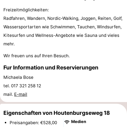
Freizeitmöglichkeiten:
Walcherse
Dishoek
-
Radfahren, Wandern, Nordic-Walking, Joggen, Reiten, Golf,
bos
Vlissingen
-
Wassersportarten wie Schwimmen, Tauchen, Windsurfen,
Kitesurfen und Wellness-Angebote wie Sauna und vieles
Middelburg
Zeeuws-
mehr.
Vlaanderen
-
Wir freuen uns auf Ihren Besuch.
Nieuwvliet
-
Fur Information und Reservierungen
Sluis
-
Michaela Bose
tel. 017 321 258 12
Cadzand
-
mail.
E-mail
Natur
Wetter
Eigenschaften von Houtenburgseweg 18
Het
Kontakt
Medien
Preisangaben: €528,00
Zwin