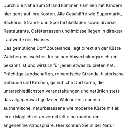
Durch die Nähe zum Strand kommen Familien mit Kindern
Medizin
hier ganz auf ihre Kosten. Alle Geschäfte wie Supermarkt,
Bäckerei, Strand- und Sportartikelläden sowie diverse
Adressen
Region
Restaurants, Caféterrassen und Imbisse liegen in direkter
Zeeland
Laufweite des Hauses.
Das gemütliche Dorf Zoutelande liegt direkt an der Küste
Schouwen-
Walcherens, welches für seinen Abwechslungsreichtum
Duiveland
-
bekannt ist und wirklich für jeden etwas zu bieten hat.
Prächtige Landschaften, romantische Strände, historische
Renesse
-
Gebäude und Kirchen, gemütliche Dorfkerne, die
Brouwershaven
-
unterschiedlichsten Veranstaltungen und natürlich stets
das allgegenwärtige Meer. Walcherens ebenso
Bruinisse
-
authentische, naturbelassene wie moderne Küste mit all
Zierikzee
-
ihren Möglichkeiten vermittelt eine rundherum
angenehme Atmosphäre. Hier können Sie in der Natur
Natur
-