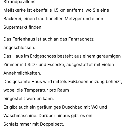
Strandpavillons.
tun
Museen
-
Meliskerke ist ebenfalls 1,5 km entfernt, wo Sie eine
Bäckerei, einen traditionellen Metzger und einen
Galerien
-
Supermarkt finden.
Denkmäler
-
Das Ferienhaus ist auch an das Fahrradnetz
Kirchen
-
angeschlossen.
Das Haus im Erdgeschoss besteht aus einem geräumigen
Leuchtturme
-
Zimmer mit Sitz- und Essecke, ausgestattet mit vielen
Aussichtspunkte
Attraktionen
Annehmlichkeiten.
Das gesamte Haus wird mittels Fußbodenheizung beheizt,
-
wobei die Temperatur pro Raum
Spielplätze
-
eingestellt werden kann.
Es gibt auch ein geräumiges Duschbad mit WC und
Indoor-
-
Waschmaschine. Darüber hinaus gibt es ein
Spielplätze
Bowling
Wellness-
Schlafzimmer mit Doppelbett.