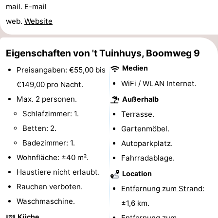
mail.
E-mail
Parafliegen
-
web.
Website
Sportangeln
Essen
Eigenschaften von 't Tuinhuys, Boomweg 9
und
Veranstaltungen
Medien
Preisangaben: €55,00 bis
trinken
-
WiFi / WLAN Internet.
€149,00 pro Nacht.
Max. 2 personen.
Außerhalb
Ringstechen
Zoutelande
Schlafzimmer: 1.
Terrasse.
Actief
Praktisch
Betten: 2.
Gartenmöbel.
Badezimmer: 1.
Autoparkplatz.
Forum
Wohnfläche: ±40 m².
Fahrradablage.
Route
Haustiere nicht erlaubt.
Location
Rauchen verboten.
Entfernung zum Strand:
-
Waschmaschine.
±1,6 km.
Parken
Reisebuchshop
Küche
Entfernung zum