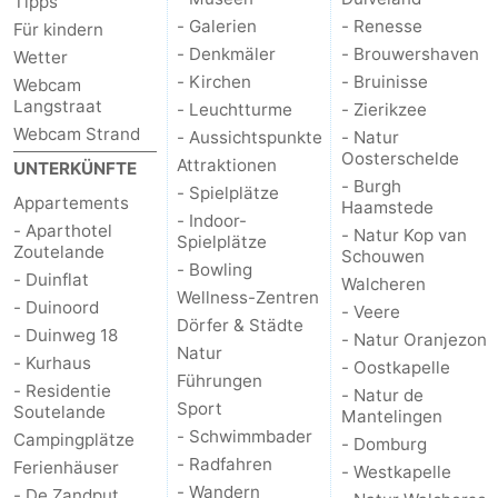
Tipps
- Galerien
- Renesse
Für kindern
- Denkmäler
- Brouwershaven
Wetter
- Kirchen
- Bruinisse
Webcam
Langstraat
- Leuchtturme
- Zierikzee
Webcam Strand
- Aussichtspunkte
- Natur
Oosterschelde
Attraktionen
UNTERKÜNFTE
- Burgh
- Spielplätze
Appartements
Haamstede
- Indoor-
- Aparthotel
- Natur Kop van
Spielplätze
Zoutelande
Schouwen
- Bowling
- Duinflat
Walcheren
Wellness-Zentren
- Duinoord
- Veere
Dörfer & Städte
- Duinweg 18
- Natur Oranjezon
Natur
- Kurhaus
- Oostkapelle
Führungen
- Residentie
- Natur de
Sport
Soutelande
Mantelingen
- Schwimmbader
Campingplätze
- Domburg
- Radfahren
Ferienhäuser
- Westkapelle
- Wandern
- De Zandput