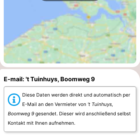
Walcherse
Dishoek
-
bos
Vlissingen
-
Middelburg
Zeeuws-
Vlaanderen
-
Nieuwvliet
-
E-mail: 't Tuinhuys, Boomweg 9
Sluis
-
Diese Daten werden direkt und automatisch per
Cadzand
-
E-Mail an den Vermieter von
't Tuinhuys,
Natur
Wetter
Boomweg 9
gesendet. Dieser wird anschließend selbst
Kontakt mit Ihnen aufnehmen.
Het
Kontakt
Zwin