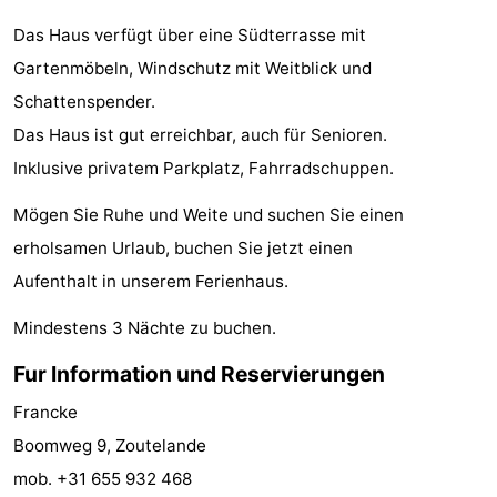
Zentren
Dörfer
Das Haus verfügt über eine Südterrasse mit
Gartenmöbeln, Windschutz mit Weitblick und
&
Natur
Schattenspender.
Städte
Führungen
Das Haus ist gut erreichbar, auch für Senioren.
Inklusive privatem Parkplatz, Fahrradschuppen.
Sport
Mögen Sie Ruhe und Weite und suchen Sie einen
-
erholsamen Urlaub, buchen Sie jetzt einen
Aufenthalt in unserem Ferienhaus.
Schwimmbader
-
Mindestens 3 Nächte zu buchen.
Radfahren
-
Fur Information und Reservierungen
Wandern
-
Francke
Reiten
-
Boomweg 9, Zoutelande
mob. +31 655 932 468
Golfplatze
-