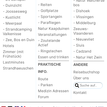
- Natur Walcherse
- Reiten
bos
- Duinzicht
- Golfplatze
- Dishoek
- Joossesweg
- Sportangeln
- Vlissingen
- Kustlicht
- Parafliegen
- Middelburg
- Meerpaal
Natur Kaapduinen
Zeeuws-
- Strandcamping
Vlaanderen
Valkenisse
Veranstaltungen
- Nieuwvliet
- Zee, Bos en Duin
- Zoutelande
Actief
- Sluis
Hotels
- Ringstechen
- Cadzand
Zimmer (mit
Frühstück)
Essen und trinken
- Natur Het Zwin
Lastminutes
PRAKTISCHE
ANDERE
Strandhaeuschen
INFO.
Reisebuchshop
Über uns
Route
- Parken
Medizin Adressen
Kontakt
Forum