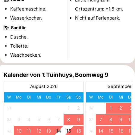
Kaffeemaschine.
Ortszentrum: ±1,5 km.
Medizin
Wasserkocher.
Nicht auf Ferienpark.
Adressen
Region
Sanitär
Dusche.
Zeeland
Toilette.
Schouwen-
Waschbecken.
Duiveland
-
Kalender von 't Tuinhuys, Boomweg 9
Renesse
-
August 2026
September 
Brouwershaven
-
W
Mo
Di
Mi
Do
Fr
Sa
So
W
Mo
Di
Mi
Do
Bruinisse
-
1
2
1
2
3
31
36
Zierikzee
-
3
4
5
6
7
8
9
7
8
9
10
32
37
10
11
12
13
14
15
16
14
15
16
17
33
38
Natur
-