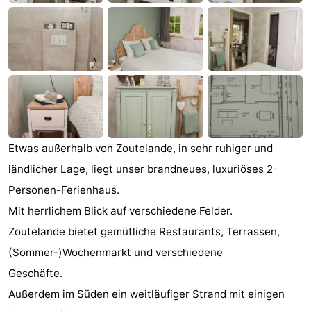
Joossesweg
-
Kustlicht
-
Meerpaal
-
Strandcamping
-
Valkenisse
Zee,
Hotels
Etwas außerhalb von Zoutelande, in sehr ruhiger und
ländlicher Lage, liegt unser brandneues, luxuriöses 2-
Bos
Zimmer
Personen-Ferienhaus.
en
(mit
Lastminutes
Mit herrlichem Blick auf verschiedene Felder.
Zoutelande bietet gemütliche Restaurants, Terrassen,
Duin
Frühstück)
Strand
(Sommer-)Wochenmarkt und verschiedene
Sehen
Geschäfte.
Außerdem im Süden ein weitläufiger Strand mit einigen
&
-