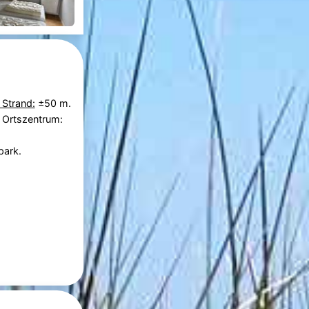
 Strand:
±50 m.
 Ortszentrum:
park.