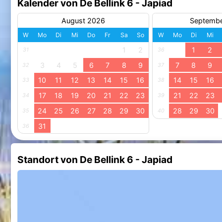
Kalender von De Bellink 6 - Japiad
August 2026
Septemb
W
Mo
Di
Mi
Do
Fr
Sa
So
W
Mo
Di
Mi
1
2
1
2
31
36
3
4
5
6
7
8
9
7
8
9
32
37
10
11
12
13
14
15
16
14
15
16
33
38
17
18
19
20
21
22
23
21
22
23
34
39
24
25
26
27
28
29
30
28
29
30
35
40
31
36
Standort von De Bellink 6 - Japiad