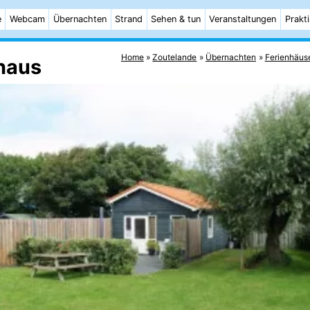
e
Webcam
Übernachten
Strand
Sehen & tun
Veranstaltungen
Prakt
Home
Zoutelande
Übernachten
Ferienhäus
nhaus