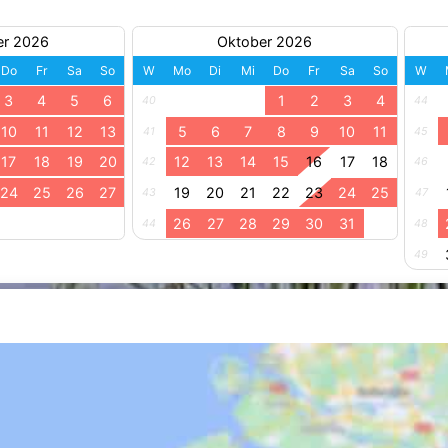
er 2026
Oktober 2026
Do
Fr
Sa
So
W
Mo
Di
Mi
Do
Fr
Sa
So
W
3
4
5
6
1
2
3
4
40
44
10
11
12
13
5
6
7
8
9
10
11
41
45
17
18
19
20
12
13
14
15
16
17
18
42
46
24
25
26
27
19
20
21
22
23
24
25
43
47
26
27
28
29
30
31
44
48
49