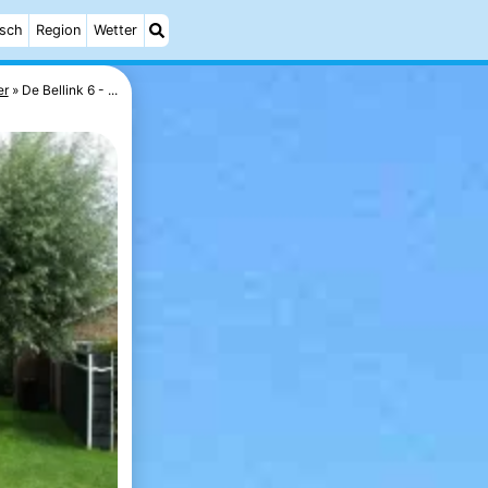
isch
Region
Wetter
er
De Bellink 6 - ...