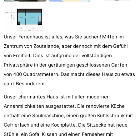
Joossesweg
-
Kustlicht
-
Meerpaal
-
Unser Ferienhaus ist alles, was Sie suchen! Mitten im
Zentrum von Zoutelande, aber dennoch mit dem Gefühl
Strandcamping
-
von Freiheit. Dies ist aufgrund der vollständigen
Valkenisse
Zee,
Hotels
Privatsphäre in der geräumigen geschlossenen Garten
von 400 Quadratmetern. Das macht dieses Haus zu etwas
Bos
Zimmer
ganz Besonderem.
en
(mit
Lastminutes
Unser charmantes Haus ist mit allen modernen
Annehmlichkeiten ausgestattet. Die renovierte Küche
Duin
Frühstück)
Strand
enthält eine Spülmaschine, einen großen Kühlschrank mit
Sehen
Gefrierfach und eine Kochplatte. Die Sitzecke hat neue
Stühle, ein Sofa, Kissen und einen Fernseher mit
&
-