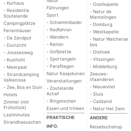
Natur
- Kurhaus
- Oostkapelle
Führungen
- Residentie
- Natur de
Sport
Soutelande
Mantelingen
- Schwimmbader
Campingplätze
- Domburg
- Radfahren
Ferienhäuser
- Westkapelle
- Wandern
- De Zandput
- Natur Walcherse
- Reiten
bos
- Duinzicht
- Golfplatze
- Dishoek
- Joossesweg
- Sportangeln
- Vlissingen
- Kustlicht
- Parafliegen
- Middelburg
- Meerpaal
Natur Kaapduinen
Zeeuws-
- Strandcamping
Vlaanderen
Valkenisse
Veranstaltungen
- Nieuwvliet
- Zee, Bos en Duin
- Zoutelande
Actief
- Sluis
Hotels
- Ringstechen
- Cadzand
Zimmer (mit
Frühstück)
Essen und trinken
- Natur Het Zwin
Lastminutes
PRAKTISCHE
ANDERE
Strandhaeuschen
INFO.
Reisebuchshop