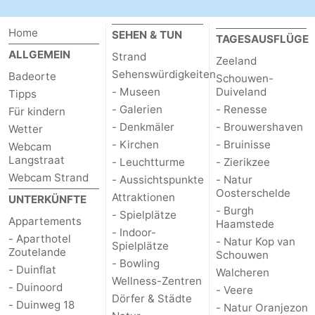
Home
SEHEN & TUN
TAGESAUSFLÜGE
ALLGEMEIN
Strand
Zeeland
Sehenswürdigkeiten
Badeorte
Schouwen-
- Museen
Duiveland
Tipps
- Galerien
- Renesse
Für kindern
- Denkmäler
- Brouwershaven
Wetter
- Kirchen
- Bruinisse
Webcam
Langstraat
- Leuchtturme
- Zierikzee
Webcam Strand
- Aussichtspunkte
- Natur
Oosterschelde
Attraktionen
UNTERKÜNFTE
- Burgh
- Spielplätze
Appartements
Haamstede
- Indoor-
- Aparthotel
- Natur Kop van
Spielplätze
Zoutelande
Schouwen
- Bowling
- Duinflat
Walcheren
Wellness-Zentren
- Duinoord
- Veere
Dörfer & Städte
- Duinweg 18
- Natur Oranjezon