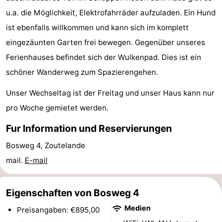
u.a. die Möglichkeit, Elektrofahrräder aufzuladen. Ein Hund
Zentren
Dörfer
ist ebenfalls willkommen und kann sich im komplett
&
Natur
eingezäunten Garten frei bewegen. Gegenüber unseres
Ferienhauses befindet sich der Wulkenpad. Dies ist ein
Städte
Führungen
schöner Wanderweg zum Spazierengehen.
Sport
Unser Wechseltag ist der Freitag und unser Haus kann nur
-
pro Woche gemietet werden.
Schwimmbader
-
Fur Information und Reservierungen
Bosweg 4, Zoutelande
Radfahren
-
mail.
E-mail
Wandern
-
Eigenschaften von Bosweg 4
Reiten
-
Medien
Preisangaben: €895,00
Golfplatze
-