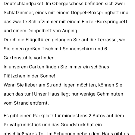
Deutschlandpaket. Im Obergeschoss befinden sich zwei
tun
Museen
-
Schlafzimmer, eines mit einem Doppel-Boxspringbett und
das zweite Schlafzimmer mit einem Einzel-Boxspringbett
Galerien
-
und einem Doppelbett von Auping.
Denkmäler
-
Durch die Flügeltüren gelangen Sie auf die Terrasse, wo
Sie einen großen Tisch mit Sonnenschirm und 6
Kirchen
-
Gartenstühle vorfinden.
Leuchtturme
-
In unserem Garten finden Sie immer ein schönes
Plätzchen in der Sonne!
Aussichtspunkte
Attraktionen
Wenn Sie lieber am Strand liegen möchten, können Sie
-
auch das tun! Unser Haus liegt nur wenige Gehminuten
vom Strand entfernt.
Spielplätze
-
Es gibt einen Parkplatz für mindestens 2 Autos auf dem
Indoor-
-
Privatgrundstück und das Grundstück hat ein
Spielplätze
Bowling
Wellness-
abschließbares Tor. Im Schuppen neben dem Haus gibt es