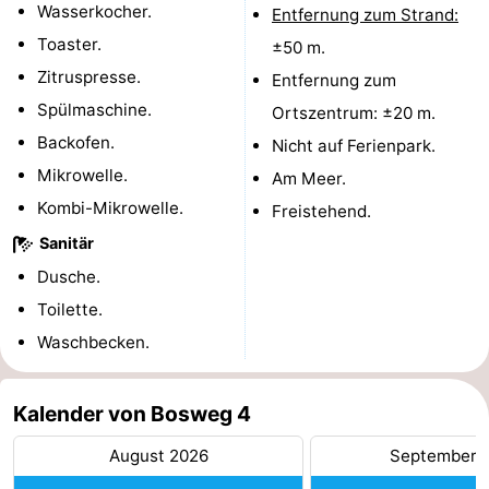
Wasserkocher.
Entfernung zum Strand:
Medizin
Toaster.
±50 m.
Zitruspresse.
Entfernung zum
Adressen
Region
Spülmaschine.
Ortszentrum: ±20 m.
Zeeland
Backofen.
Nicht auf Ferienpark.
Mikrowelle.
Am Meer.
Schouwen-
Kombi-Mikrowelle.
Freistehend.
Duiveland
-
Sanitär
Dusche.
Renesse
-
Toilette.
Brouwershaven
-
Waschbecken.
Bruinisse
-
Kalender von Bosweg 4
Zierikzee
-
August 2026
September 
Natur
-