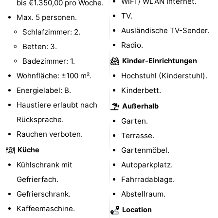
WiFi / WLAN Internet.
bis €1.350,00 pro Woche.
Parafliegen
-
TV.
Max. 5 personen.
Ausländische TV-Sender.
Schlafzimmer: 2.
Sportangeln
Essen
Radio.
Betten: 3.
und
Veranstaltungen
Badezimmer: 1.
Kinder-Einrichtungen
Wohnfläche: ±100 m².
Hochstuhl (Kinderstuhl).
trinken
-
Energielabel: B.
Kinderbett.
Ringstechen
Zoutelande
Haustiere erlaubt nach
Außerhalb
Rücksprache.
Garten.
Actief
Praktisch
Rauchen verboten.
Terrasse.
Forum
Küche
Gartenmöbel.
Kühlschrank mit
Autoparkplatz.
Route
Gefrierfach.
Fahrradablage.
-
Gefrierschrank.
Abstellraum.
Kaffeemaschine.
Location
Parken
Reisebuchshop