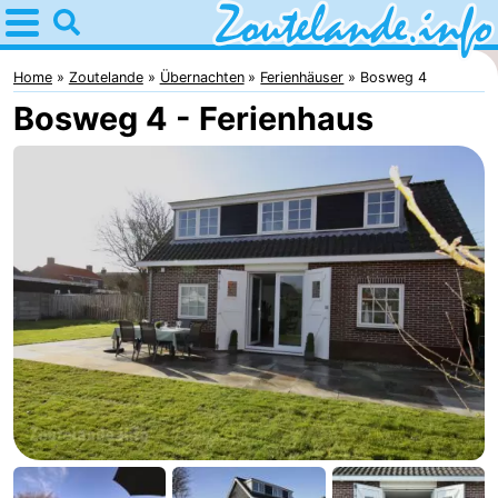
Home
Zoutelande
Home
Zoutelande
Übernachten
Ferienhäuser
Bosweg 4
Bosweg 4 - Ferienhaus
Tipps
Für
kindern
Webcam
Webcam
Langstraat
Webcam
Strand
Übernachten
Appartements
-