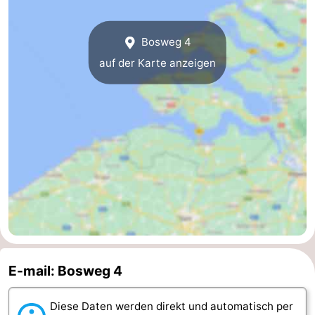
Walcherse
Dishoek
-
Bosweg 4
bos
Vlissingen
-
auf der Karte anzeigen
Middelburg
Zeeuws-
Vlaanderen
-
Nieuwvliet
-
Sluis
-
Cadzand
-
Natur
Wetter
E-mail: Bosweg 4
Het
Kontakt
Diese Daten werden direkt und automatisch per
Zwin