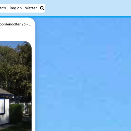
isch
Region
Wetter
oordendolfer 2b - ...