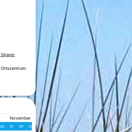
 Strand:
 Ortszentrum:
November 2026
Dezember 2026
Mo
Di
Mi
Do
Fr
Sa
So
W
Mo
Di
Mi
Do
Fr
S