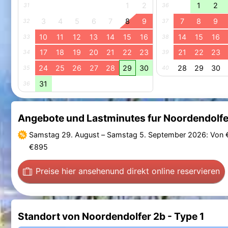
1
2
1
2
31
36
3
4
5
6
7
8
9
7
8
9
32
37
10
11
12
13
14
15
16
14
15
16
33
38
17
18
19
20
21
22
23
21
22
23
34
39
24
25
26
27
28
29
30
28
29
30
35
40
31
36
Angebote und Lastminutes fur Noordendolfer
Samstag 29. August
–
Samstag 5. September 2026
: Von
€895
Preise hier ansehen
und direkt online reservieren
Standort von Noordendolfer 2b - Type 1