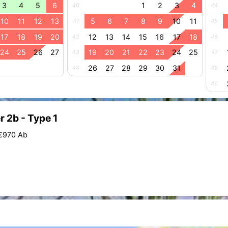
3
4
5
6
1
2
3
4
40
44
10
11
12
13
5
6
7
8
9
10
11
41
45
17
18
19
20
12
13
14
15
16
17
18
42
46
24
25
26
27
19
20
21
22
23
24
25
43
47
26
27
28
29
30
31
44
48
49
 2b - Type 1
 €970 Ab