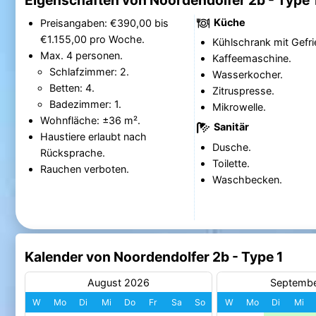
Eigenschaften von Noordendolfer 2b - Type 
Küche
Preisangaben: €390,00 bis
€1.155,00 pro Woche.
Kühlschrank mit Gefri
Max. 4 personen.
Kaffeemaschine.
Schlafzimmer: 2.
Wasserkocher.
Betten: 4.
Zitruspresse.
Badezimmer: 1.
Mikrowelle.
Wohnfläche: ±36 m².
Sanitär
Haustiere erlaubt nach
Dusche.
Rücksprache.
Toilette.
Rauchen verboten.
Waschbecken.
Kalender von Noordendolfer 2b - Type 1
August 2026
Septemb
W
Mo
Di
Mi
Do
Fr
Sa
So
W
Mo
Di
Mi