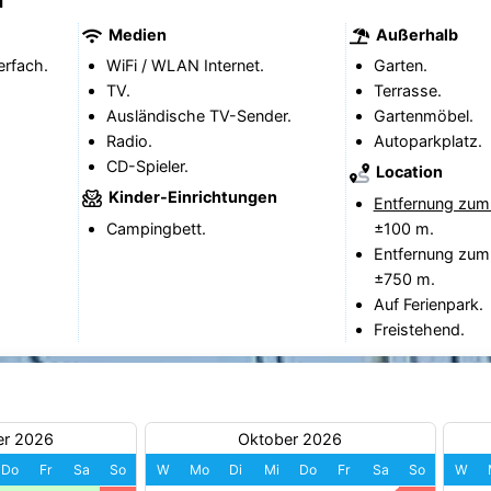
1
Medien
Außerhalb
erfach.
WiFi / WLAN Internet.
Garten.
TV.
Terrasse.
Ausländische TV-Sender.
Gartenmöbel.
Radio.
Autoparkplatz.
CD-Spieler.
Location
Kinder-Einrichtungen
Entfernung zum
Campingbett.
±100 m.
Entfernung zum
±750 m.
Auf Ferienpark.
Freistehend.
er 2026
Oktober 2026
Do
Fr
Sa
So
W
Mo
Di
Mi
Do
Fr
Sa
So
W