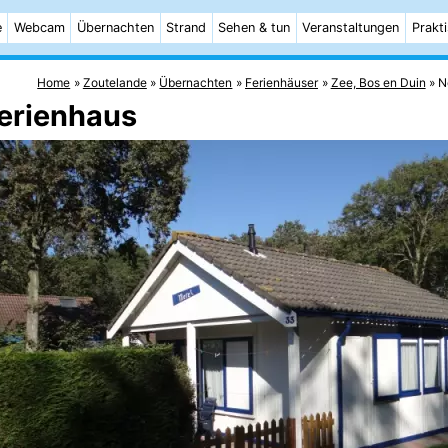
e
Webcam
Übernachten
Strand
Sehen & tun
Veranstaltungen
Prakt
Home
Zoutelande
Übernachten
Ferienhäuser
Zee, Bos en Duin
N
Ferienhaus