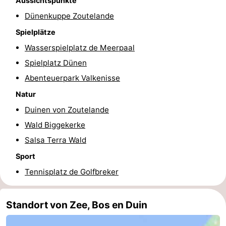
Aussichtspunkte
Dünenkuppe Zoutelande
Medizin
Spielplätze
Adressen
Region
Wasserspielplatz de Meerpaal
Zeeland
Spielplatz Dünen
Abenteuerpark Valkenisse
Schouwen-
Natur
Duiveland
-
Duinen von Zoutelande
Wald Biggekerke
Renesse
-
Salsa Terra Wald
Brouwershaven
-
Sport
Tennisplatz de Golfbreker
Bruinisse
-
Zierikzee
-
Standort von Zee, Bos en Duin
Natur
-