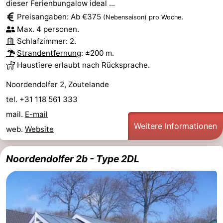
dieser Ferienbungalow ideal ...
Preisangaben: Ab €375
.
(Nebensaison)
pro Woche
Max. 4 personen.
Schlafzimmer: 2.
Strandentfernung
: ±200 m.
Haustiere erlaubt nach Rücksprache.
Noordendolfer 2, Zoutelande
tel. +31 118 561 333
mail.
E-mail
Weitere Informationen
web.
Website
Noordendolfer 2b - Type 2DL