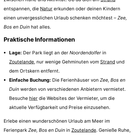
entspannen, die
Natur
erkunden oder deinen Kindern
Zentren
Dörfer
einen unvergesslichen Urlaub schenken möchtest –
Zee,
&
Natur
Bos en Duin
hat alles.
Städte
Führungen
Praktische Informationen
Sport
Lage:
Der Park liegt an der
Noordendolfer
in
Zoutelande
, nur wenige Gehminuten vom
Strand
und
-
dem Ortskern entfernt.
Schwimmbader
-
Einfache Buchung:
Die Ferienhäuser von
Zee, Bos en
Duin
werden von verschiedenen Anbietern vermietet.
Radfahren
-
Besuche
hier
die Websites der Vermieter, um die
Wandern
-
aktuelle Verfügbarkeit und Preise einzusehen.
Reiten
-
Erlebe einen wunderschönen Urlaub am Meer im
Ferienpark
Zee, Bos en Duin
in
Zoutelande
. Genieße Ruhe,
Golfplatze
-