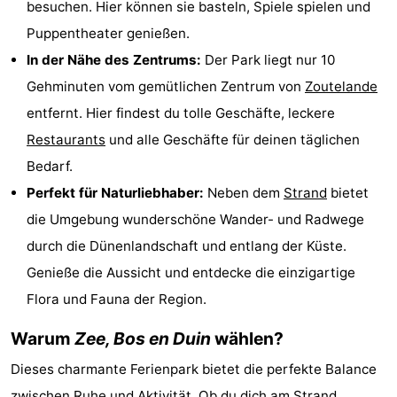
besuchen. Hier können sie basteln, Spiele spielen und
tun
Museen
-
Puppentheater genießen.
In der Nähe des Zentrums:
Der Park liegt nur 10
Galerien
-
Gehminuten vom gemütlichen Zentrum von
Zoutelande
Denkmäler
-
entfernt. Hier findest du tolle Geschäfte, leckere
Restaurants
und alle Geschäfte für deinen täglichen
Kirchen
-
Bedarf.
Leuchtturme
-
Perfekt für Naturliebhaber:
Neben dem
Strand
bietet
die Umgebung wunderschöne Wander- und Radwege
Aussichtspunkte
Attraktionen
durch die Dünenlandschaft und entlang der Küste.
-
Genieße die Aussicht und entdecke die einzigartige
Flora und Fauna der Region.
Spielplätze
-
Warum
Zee, Bos en Duin
wählen?
Indoor-
-
Dieses charmante Ferienpark bietet die perfekte Balance
Spielplätze
Bowling
Wellness-
zwischen Ruhe und Aktivität. Ob du dich am
Strand