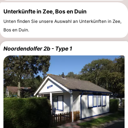
Unterkünfte in Zee, Bos en Duin
Walcherse
Dishoek
-
Unten finden Sie unsere Auswahl an Unterkünften in Zee,
bos
Vlissingen
-
Bos en Duin.
Middelburg
Zeeuws-
Noordendolfer 2b - Type 1
Vlaanderen
-
Nieuwvliet
-
Sluis
-
Cadzand
-
Natur
Wetter
Het
Kontakt
Zwin