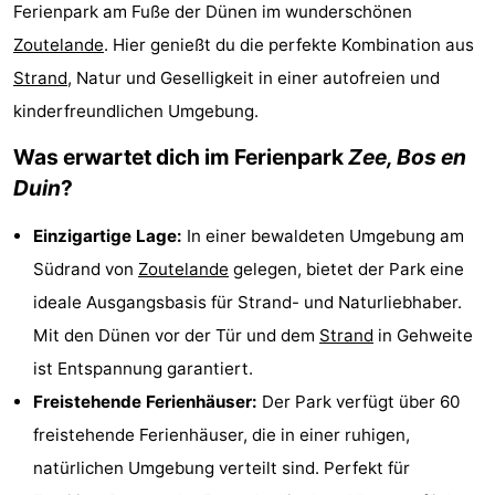
Ferienpark am Fuße der Dünen im wunderschönen
Aparthotel
-
Zoutelande
. Hier genießt du die perfekte Kombination aus
Zoutelande
Duinflat
-
Strand
, Natur und Geselligkeit in einer autofreien und
kinderfreundlichen Umgebung.
Duinoord
-
Was erwartet dich im Ferienpark
Zee, Bos en
Duinweg
-
Duin
?
18
Kurhaus
-
Einzigartige Lage:
In einer bewaldeten Umgebung am
Südrand von
Zoutelande
gelegen, bietet der Park eine
Residentie
Campingplätze
ideale Ausgangsbasis für Strand- und Naturliebhaber.
Soutelande
Ferienhäuser
Mit den Dünen vor der Tür und dem
Strand
in Gehweite
ist Entspannung garantiert.
-
Freistehende Ferienhäuser:
Der Park verfügt über 60
De
-
freistehende Ferienhäuser, die in einer ruhigen,
natürlichen Umgebung verteilt sind. Perfekt für
Zandput
Duinzicht
-