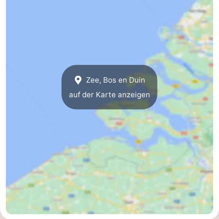
Oosterschelde
Burgh
-
Haamstede
Natur
Walcheren
Kop
-
Zee, Bos en Duin
van
Veere
-
auf der Karte anzeigen
Schouwen
Natur
-
Oranjezon
Oostkapelle
-
Natur
-
de
Domburg
-
Mantelingen
Westkapelle
-
Natur
-