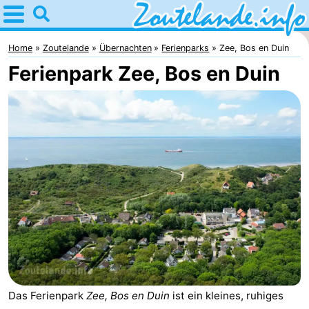
Home
Zoutelande
Home
Zoutelande
Übernachten
Ferienparks
Zee, Bos en Duin
Ferienpark Zee, Bos en Duin
Tipps
Für
kindern
Webcam
Webcam
Langstraat
Webcam
Strand
Übernachten
Appartements
-
Das Ferienpark
Zee, Bos en Duin
ist ein kleines, ruhiges