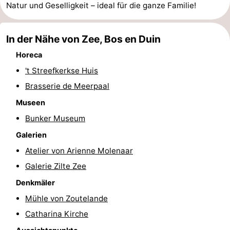
Natur und Geselligkeit – ideal für die ganze Familie!
Parafliegen
-
In der Nähe von Zee, Bos en Duin
Sportangeln
Essen
Horeca
und
Veranstaltungen
't Streefkerkse Huis
trinken
-
Brasserie de Meerpaal
Museen
Ringstechen
Zoutelande
Bunker Museum
Actief
Praktisch
Galerien
Atelier von Arienne Molenaar
Forum
Galerie Zilte Zee
Route
Denkmäler
Mühle von Zoutelande
-
Catharina Kirche
Parken
Reisebuchshop