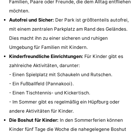
Familien, Paare oder Freunde, die dem Alltag entfliehen
Joossesweg
-
möchten.
Autofrei und Sicher:
Der Park ist größtenteils autofrei,
Kustlicht
-
mit einem zentralen Parkplatz am Rand des Geländes.
Meerpaal
-
Dies macht ihn zu einer sicheren und ruhigen
Umgebung für Familien mit Kindern.
Strandcamping
-
Kinderfreundliche Einrichtungen:
Für Kinder gibt es
Valkenisse
Zee,
Hotels
zahlreiche Aktivitäten, darunter:
- Einen Spielplatz mit Schaukeln und Rutschen.
Bos
Zimmer
- Ein Fußballfeld (Pannakooi).
en
(mit
Lastminutes
- Einen Tischtennis- und Kickertisch.
- Im Sommer gibt es regelmäßig ein Hüpfburg oder
Duin
Frühstück)
Strand
andere Aktivitäten für Kinder.
Sehen
Die Boshut für Kinder:
In den Sommerferien können
Kinder fünf Tage die Woche die nahegelegene Boshut
&
-