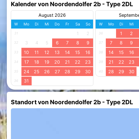
Kalender von Noordendolfer 2b - Type 2DL
August 2026
Septemb
W
Mo
Di
Mi
Do
Fr
Sa
So
W
Mo
Di
Mi
1
2
1
2
31
36
3
4
5
6
7
8
9
7
8
9
32
37
10
11
12
13
14
15
16
14
15
16
33
38
17
18
19
20
21
22
23
21
22
23
34
39
24
25
26
27
28
29
30
28
29
30
35
40
31
36
Standort von Noordendolfer 2b - Type 2DL