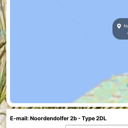
No
E-mail: Noordendolfer 2b - Type 2DL