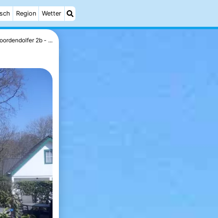
isch
Region
Wetter
oordendolfer 2b - ...