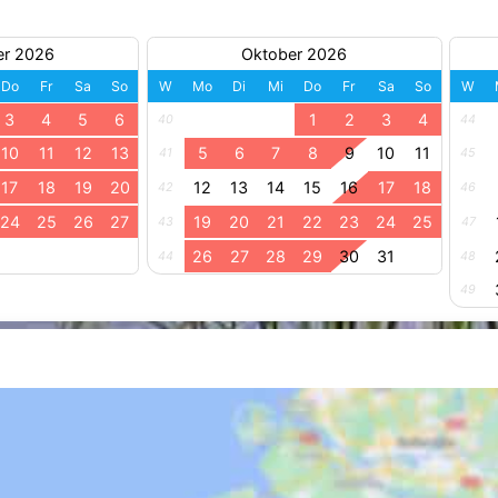
er 2026
Oktober 2026
Do
Fr
Sa
So
W
Mo
Di
Mi
Do
Fr
Sa
So
W
3
4
5
6
1
2
3
4
40
44
10
11
12
13
5
6
7
8
9
10
11
41
45
17
18
19
20
12
13
14
15
16
17
18
42
46
24
25
26
27
19
20
21
22
23
24
25
43
47
26
27
28
29
30
31
44
48
49