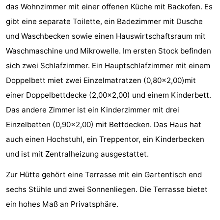
das Wohnzimmer mit einer offenen Küche mit Backofen. Es
tun
Museen
-
gibt eine separate Toilette, ein Badezimmer mit Dusche
Galerien
-
und Waschbecken sowie einen Hauswirtschaftsraum mit
Waschmaschine und Mikrowelle. Im ersten Stock befinden
Denkmäler
-
sich zwei Schlafzimmer. Ein Hauptschlafzimmer mit einem
Kirchen
-
Doppelbett miet zwei Einzelmatratzen (0,80x2,00)mit
einer Doppelbettdecke (2,00x2,00) und einem Kinderbett.
Leuchtturme
-
Das andere Zimmer ist ein Kinderzimmer mit drei
Aussichtspunkte
Attraktionen
Einzelbetten (0,90x2,00) mit Bettdecken. Das Haus hat
auch einen Hochstuhl, ein Treppentor, ein Kinderbecken
-
und ist mit Zentralheizung ausgestattet.
Spielplätze
-
Zur Hütte gehört eine Terrasse mit ein Gartentisch end
sechs Stühle und zwei Sonnenliegen. Die Terrasse bietet
Indoor-
-
ein hohes Maß an Privatsphäre.
Spielplätze
Bowling
Wellness-