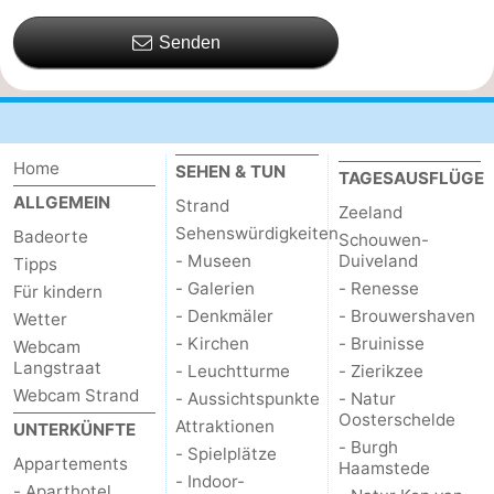
Senden
Home
SEHEN & TUN
TAGESAUSFLÜGE
ALLGEMEIN
Strand
Zeeland
Sehenswürdigkeiten
Badeorte
Schouwen-
- Museen
Duiveland
Tipps
- Galerien
- Renesse
Für kindern
- Denkmäler
- Brouwershaven
Wetter
- Kirchen
- Bruinisse
Webcam
Langstraat
- Leuchtturme
- Zierikzee
Webcam Strand
- Aussichtspunkte
- Natur
Oosterschelde
Attraktionen
UNTERKÜNFTE
- Burgh
- Spielplätze
Appartements
Haamstede
- Indoor-
- Aparthotel