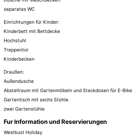
separates WC
Parafliegen
-
Einrichtungen für Kinder:
Sportangeln
Essen
Kinderbett mit Bettdecke
und
Veranstaltungen
Hochstuhl
Treppentor
trinken
-
Kinderbecken
Ringstechen
Zoutelande
Draußen:
Actief
Praktisch
Außendusche
Abstellraum mit Gartenmöbeln und Steckdosen für E-Bike
Forum
Gartentisch mit sechs Stühle
Route
zwei Gartenstühle
-
Fur Information und Reservierungen
Westkust Holiday
Parken
Reisebuchshop