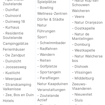
- Natur Kop van
Spielplätze
Zoutelande
Schouwen
- Bowling
- Duinflat
Walcheren
Wellness-Zentren
- Duinoord
- Veere
Dörfer & Städte
- Duinweg 18
- Natur Oranjezon
Natur
- Kurhaus
- Oostkapelle
Führungen
- Residentie
- Natur de
Sport
Soutelande
Mantelingen
- Schwimmbader
Campingplätze
- Domburg
- Radfahren
Ferienhäuser
- Westkapelle
- Wandern
- De Zandput
- Natur Walcherse
- Reiten
bos
- Duinzicht
- Golfplatze
- Dishoek
- Joossesweg
- Sportangeln
- Vlissingen
- Kustlicht
- Parafliegen
- Middelburg
- Meerpaal
Natur Kaapduinen
Zeeuws-
- Strandcamping
Vlaanderen
Valkenisse
Veranstaltungen
- Nieuwvliet
- Zee, Bos en Duin
- Zoutelande
Actief
- Sluis
Hotels