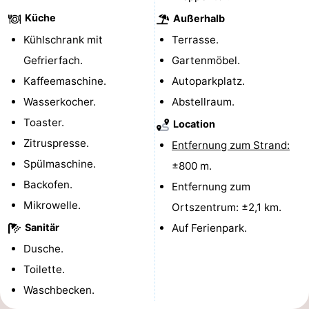
Küche
Außerhalb
Oosterschelde
Burgh
-
Kühlschrank mit
Terrasse.
Haamstede
Natur
Walcheren
Gefrierfach.
Gartenmöbel.
Kaffeemaschine.
Autoparkplatz.
Kop
-
Wasserkocher.
Abstellraum.
van
Veere
-
Toaster.
Location
Zitruspresse.
Entfernung zum Strand:
Schouwen
Natur
-
Spülmaschine.
±800 m.
Oranjezon
Oostkapelle
-
Backofen.
Entfernung zum
Mikrowelle.
Ortszentrum: ±2,1 km.
Natur
-
Sanitär
Auf Ferienpark.
de
Domburg
-
Dusche.
Toilette.
Mantelingen
Westkapelle
-
Waschbecken.
Natur
-