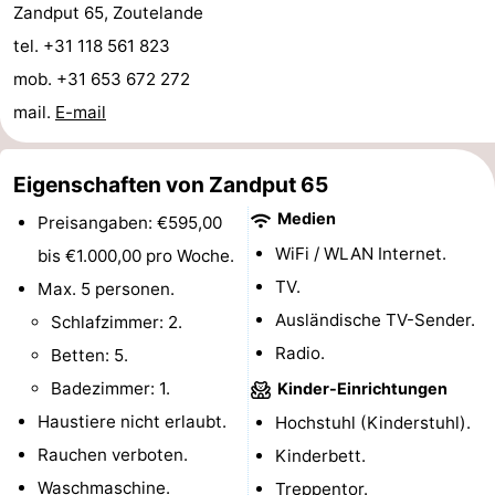
Zandput 65, Zoutelande
Medizin
tel. +31 118 561 823
mob. +31 653 672 272
Adressen
Region
mail.
E-mail
Zeeland
Eigenschaften von Zandput 65
Schouwen-
Medien
Preisangaben: €595,00
Duiveland
-
WiFi / WLAN Internet.
bis €1.000,00 pro Woche.
TV.
Renesse
-
Max. 5 personen.
Ausländische TV-Sender.
Schlafzimmer: 2.
Brouwershaven
-
Radio.
Betten: 5.
Bruinisse
-
Badezimmer: 1.
Kinder-Einrichtungen
Haustiere nicht erlaubt.
Hochstuhl (Kinderstuhl).
Zierikzee
-
Rauchen verboten.
Kinderbett.
Natur
-
Waschmaschine.
Treppentor.