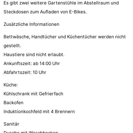
Es gibt zwei weitere Gartenstühle im Abstellraum und
Zentren
Dörfer
Steckdosen zum Aufladen von E-Bikes.
&
Natur
Zusätzliche Informationen
Städte
Führungen
Bettwäsche, Handtücher und Küchentücher werden nicht
gestellt.
Sport
Haustiere sind nicht erlaubt.
-
Ankunftszeit: ab 14:00 Uhr
Abfahrtszeit: 10 Uhr
Schwimmbader
-
Küche:
Radfahren
-
Kühlschrank mit Gefrierfach
Wandern
-
Backofen
Induktionkochfeld mit 4 Brennern
Reiten
-
Sanitär
Golfplatze
-
Dusche mit Waschbecken