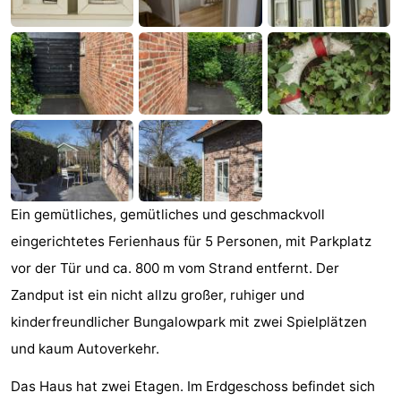
Joossesweg
-
Kustlicht
-
Meerpaal
-
Strandcamping
-
Valkenisse
Zee,
Hotels
Ein gemütliches, gemütliches und geschmackvoll
Bos
Zimmer
eingerichtetes Ferienhaus für 5 Personen, mit Parkplatz
en
(mit
Lastminutes
vor der Tür und ca. 800 m vom Strand entfernt. Der
Zandput ist ein nicht allzu großer, ruhiger und
Duin
Frühstück)
Strand
kinderfreundlicher Bungalowpark mit zwei Spielplätzen
Sehen
und kaum Autoverkehr.
&
-
Das Haus hat zwei Etagen. Im Erdgeschoss befindet sich