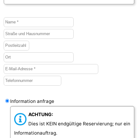
Walcherse
Dishoek
-
bos
Vlissingen
-
Middelburg
Zeeuws-
Vlaanderen
-
Nieuwvliet
-
Sluis
-
Cadzand
-
Information anfrage
Natur
Wetter
ACHTUNG:
Het
Kontakt
Dies ist KEIN endgültige Reservierung; nur ein
Informationauftrag.
Zwin