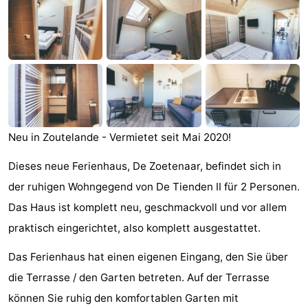
Aparthotel
-
Zoutelande
Duinflat
-
Duinoord
-
Duinweg
-
Neu in Zoutelande - Vermietet seit Mai 2020!
18
Kurhaus
-
Dieses neue Ferienhaus, De Zoetenaar, befindet sich in
Residentie
Campingplätze
der ruhigen Wohngegend von De Tienden II für 2 Personen.
Soutelande
Ferienhäuser
Das Haus ist komplett neu, geschmackvoll und vor allem
praktisch eingerichtet, also komplett ausgestattet.
-
Das Ferienhaus hat einen eigenen Eingang, den Sie über
De
-
die Terrasse / den Garten betreten. Auf der Terrasse
Zandput
Duinzicht
-
können Sie ruhig den komfortablen Garten mit