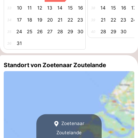
10
11
12
13
14
15
16
14
15
16
17
33
38
Medizin
17
18
19
20
21
22
23
21
22
23
24
34
39
Adressen
Region
24
25
26
27
28
29
30
28
29
30
35
40
Zeeland
31
36
Schouwen-
Standort von Zoetenaar Zoutelande
Duiveland
-
Renesse
-
Brouwershaven
-
Bruinisse
-
Zierikzee
-
Zoetenaar
Zoutelande
Natur
-