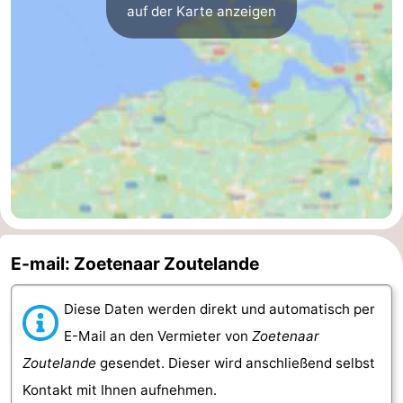
auf der Karte anzeigen
Oosterschelde
Burgh
-
Haamstede
Natur
Walcheren
Kop
-
van
Veere
-
Schouwen
Natur
-
Oranjezon
Oostkapelle
-
E-mail: Zoetenaar Zoutelande
Natur
-
Diese Daten werden direkt und automatisch per
de
Domburg
-
E-Mail an den Vermieter von
Zoetenaar
Mantelingen
Westkapelle
-
Zoutelande
gesendet. Dieser wird anschließend selbst
Kontakt mit Ihnen aufnehmen.
Natur
-