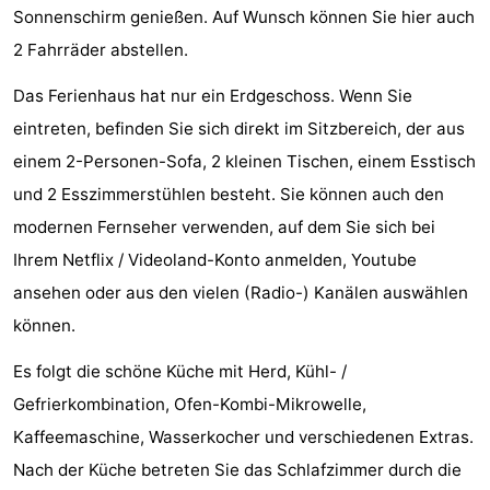
Sonnenschirm genießen. Auf Wunsch können Sie hier auch
Joossesweg
-
2 Fahrräder abstellen.
Kustlicht
-
Das Ferienhaus hat nur ein Erdgeschoss. Wenn Sie
Meerpaal
-
eintreten, befinden Sie sich direkt im Sitzbereich, der aus
einem 2-Personen-Sofa, 2 kleinen Tischen, einem Esstisch
Strandcamping
-
und 2 Esszimmerstühlen besteht. Sie können auch den
Valkenisse
Zee,
Hotels
modernen Fernseher verwenden, auf dem Sie sich bei
Ihrem Netflix / Videoland-Konto anmelden, Youtube
Bos
Zimmer
ansehen oder aus den vielen (Radio-) Kanälen auswählen
en
(mit
Lastminutes
können.
Es folgt die schöne Küche mit Herd, Kühl- /
Duin
Frühstück)
Strand
Gefrierkombination, Ofen-Kombi-Mikrowelle,
Sehen
Kaffeemaschine, Wasserkocher und verschiedenen Extras.
Nach der Küche betreten Sie das Schlafzimmer durch die
&
-