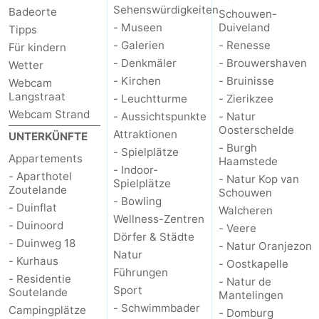
Sehenswürdigkeiten
Badeorte
Schouwen-
- Museen
Duiveland
Tipps
- Galerien
- Renesse
Für kindern
- Denkmäler
- Brouwershaven
Wetter
- Kirchen
- Bruinisse
Webcam
Langstraat
- Leuchtturme
- Zierikzee
Webcam Strand
- Aussichtspunkte
- Natur
Oosterschelde
Attraktionen
UNTERKÜNFTE
- Burgh
- Spielplätze
Appartements
Haamstede
- Indoor-
- Aparthotel
- Natur Kop van
Spielplätze
Zoutelande
Schouwen
- Bowling
- Duinflat
Walcheren
Wellness-Zentren
- Duinoord
- Veere
Dörfer & Städte
- Duinweg 18
- Natur Oranjezon
Natur
- Kurhaus
- Oostkapelle
Führungen
- Residentie
- Natur de
Sport
Soutelande
Mantelingen
- Schwimmbader
Campingplätze
- Domburg