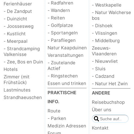
- Radfahren
Ferienhäuser
- Westkapelle
- Wandern
- De Zandput
- Natur Walcherse
- Reiten
bos
- Duinzicht
- Golfplatze
- Dishoek
- Joossesweg
- Sportangeln
- Vlissingen
- Kustlicht
- Parafliegen
- Middelburg
- Meerpaal
Natur Kaapduinen
Zeeuws-
- Strandcamping
Vlaanderen
Valkenisse
Veranstaltungen
- Nieuwvliet
- Zee, Bos en Duin
- Zoutelande
Actief
- Sluis
Hotels
- Ringstechen
- Cadzand
Zimmer (mit
Frühstück)
Essen und trinken
- Natur Het Zwin
Lastminutes
PRAKTISCHE
ANDERE
Strandhaeuschen
INFO.
Reisebuchshop
Über uns
Route
- Parken
Medizin Adressen
Kontakt
Forum