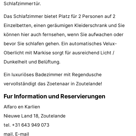
Schlafzimmertür.
tun
Museen
-
Das Schlafzimmer bietet Platz für 2 Personen auf 2
Galerien
-
Einzelbetten, einen geräumigen Kleiderschrank und Sie
können hier auch fernsehen, wenn Sie aufwachen oder
Denkmäler
-
bevor Sie schlafen gehen. Ein automatisches Velux-
Kirchen
-
Oberlicht mit Markise sorgt für ausreichend Licht /
Dunkelheit und Belüftung.
Leuchtturme
-
Ein luxuriöses Badezimmer mit Regendusche
Aussichtspunkte
Attraktionen
vervollständigt das Zoetenaar in Zoutelande!
-
Fur Information und Reservierungen
Spielplätze
-
Alfaro en Karlien
Nieuwe Land 18, Zoutelande
Indoor-
-
tel. +31 643 949 073
Spielplätze
Bowling
Wellness-
mail.
E-mail