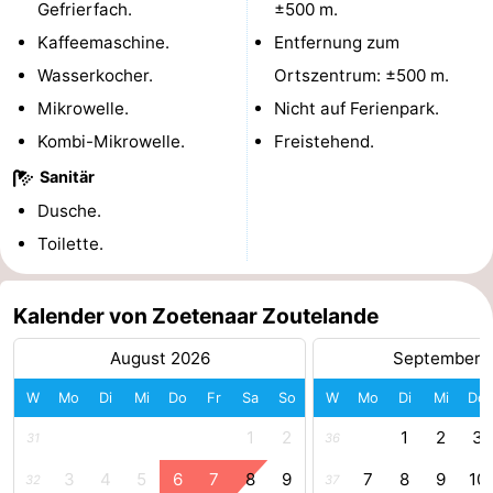
Gefrierfach.
±500 m.
Parafliegen
-
Kaffeemaschine.
Entfernung zum
Wasserkocher.
Ortszentrum: ±500 m.
Sportangeln
Essen
Mikrowelle.
Nicht auf Ferienpark.
und
Veranstaltungen
Kombi-Mikrowelle.
Freistehend.
Sanitär
trinken
-
Dusche.
Ringstechen
Zoutelande
Toilette.
Actief
Praktisch
Kalender von Zoetenaar Zoutelande
Forum
August 2026
September 
Route
W
Mo
Di
Mi
Do
Fr
Sa
So
W
Mo
Di
Mi
Do
-
1
2
1
2
3
31
36
3
4
5
6
7
8
9
7
8
9
10
Parken
Reisebuchshop
32
37