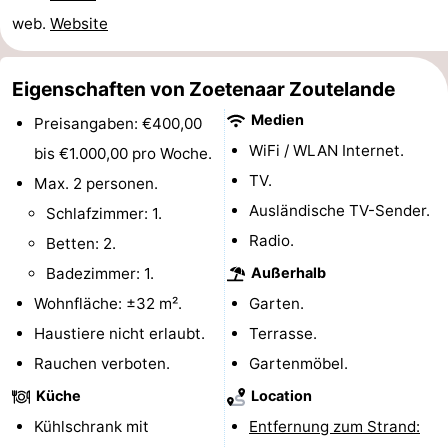
web.
Website
Zentren
Dörfer
&
Natur
Eigenschaften von Zoetenaar Zoutelande
Medien
Städte
Führungen
Preisangaben: €400,00
WiFi / WLAN Internet.
bis €1.000,00 pro Woche.
Sport
TV.
Max. 2 personen.
Ausländische TV-Sender.
-
Schlafzimmer: 1.
Radio.
Betten: 2.
Schwimmbader
-
Badezimmer: 1.
Außerhalb
Radfahren
-
Wohnfläche: ±32 m².
Garten.
Haustiere nicht erlaubt.
Terrasse.
Wandern
-
Rauchen verboten.
Gartenmöbel.
Reiten
-
Küche
Location
Kühlschrank mit
Entfernung zum Strand:
Golfplatze
-