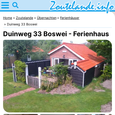
Home
Zoutelande
Home
Zoutelande
Übernachten
Ferienhäuser
Duinweg 33 Boswei
Tipps
Duinweg 33 Boswei - Ferienhaus
Für
kindern
Webcam
Webcam
Langstraat
Webcam
Strand
Übernachten
Appartements
-