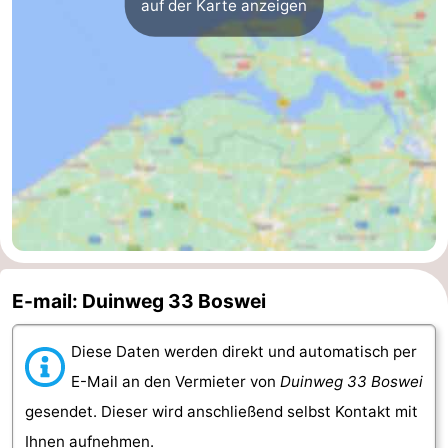
auf der Karte anzeigen
Walcherse
Dishoek
-
bos
Vlissingen
-
Middelburg
Zeeuws-
Vlaanderen
-
Nieuwvliet
-
Sluis
-
E-mail: Duinweg 33 Boswei
Cadzand
-
Diese Daten werden direkt und automatisch per
Natur
Wetter
E-Mail an den Vermieter von
Duinweg 33 Boswei
Het
Kontakt
gesendet. Dieser wird anschließend selbst Kontakt mit
Ihnen aufnehmen.
Zwin