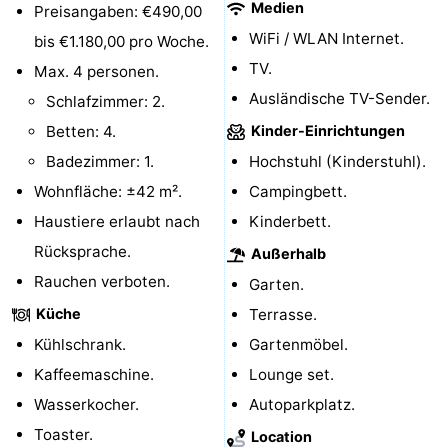
Medien
Preisangaben: €490,00
Parafliegen
-
WiFi / WLAN Internet.
bis €1.180,00 pro Woche.
TV.
Max. 4 personen.
Sportangeln
Essen
Ausländische TV-Sender.
Schlafzimmer: 2.
und
Veranstaltungen
Betten: 4.
Kinder-Einrichtungen
Badezimmer: 1.
Hochstuhl (Kinderstuhl).
trinken
-
Wohnfläche: ±42 m².
Campingbett.
Ringstechen
Zoutelande
Haustiere erlaubt nach
Kinderbett.
Rücksprache.
Außerhalb
Actief
Praktisch
Rauchen verboten.
Garten.
Forum
Küche
Terrasse.
Kühlschrank.
Gartenmöbel.
Route
Kaffeemaschine.
Lounge set.
-
Wasserkocher.
Autoparkplatz.
Toaster.
Parken
Reisebuchshop
Location