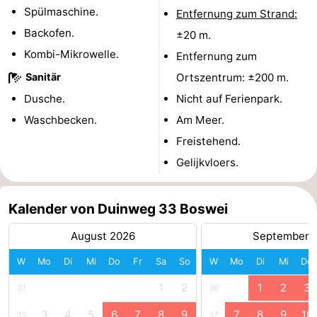
Spülmaschine.
Entfernung zum Strand:
Medizin
Backofen.
±20 m.
Kombi-Mikrowelle.
Adressen
Region
Entfernung zum
Sanitär
Ortszentrum: ±200 m.
Zeeland
Dusche.
Nicht auf Ferienpark.
Schouwen-
Waschbecken.
Am Meer.
Freistehend.
Duiveland
-
Gelijkvloers.
Renesse
-
Kalender von Duinweg 33 Boswei
Brouwershaven
-
August 2026
September 
Bruinisse
-
W
Mo
Di
Mi
Do
Fr
Sa
So
W
Mo
Di
Mi
Do
Zierikzee
-
1
2
1
2
3
31
36
Natur
-
3
4
5
6
7
8
9
7
8
9
10
32
37