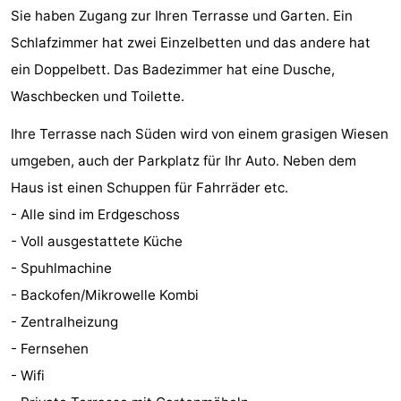
Sie haben Zugang zur Ihren Terrasse und Garten. Ein
tun
Museen
-
Schlafzimmer hat zwei Einzelbetten und das andere hat
Galerien
-
ein Doppelbett. Das Badezimmer hat eine Dusche,
Waschbecken und Toilette.
Denkmäler
-
Ihre Terrasse nach Süden wird von einem grasigen Wiesen
Kirchen
-
umgeben, auch der Parkplatz für Ihr Auto. Neben dem
Leuchtturme
-
Haus ist einen Schuppen für Fahrräder etc.
- Alle sind im Erdgeschoss
Aussichtspunkte
Attraktionen
- Voll ausgestattete Küche
-
- Spuhlmachine
- Backofen/Mikrowelle Kombi
Spielplätze
-
- Zentralheizung
Indoor-
-
- Fernsehen
- Wifi
Spielplätze
Bowling
Wellness-