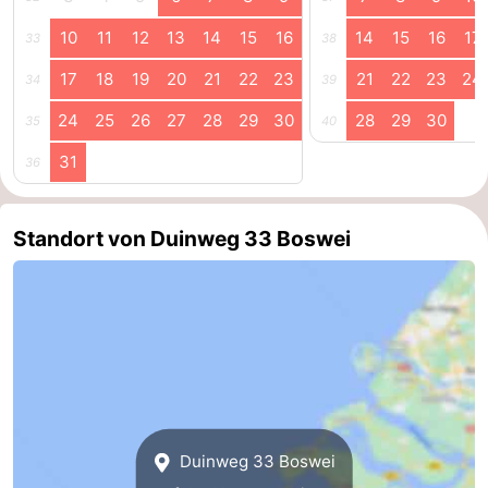
10
11
12
13
14
15
16
14
15
16
17
Oosterschelde
Burgh
-
33
38
17
18
19
20
21
22
23
21
22
23
24
34
39
Haamstede
Natur
Walcheren
24
25
26
27
28
29
30
28
29
30
35
40
Kop
-
31
36
van
Veere
-
Schouwen
Natur
-
Standort von Duinweg 33 Boswei
Oranjezon
Oostkapelle
-
Natur
-
de
Domburg
-
Mantelingen
Westkapelle
-
Duinweg 33 Boswei
Natur
-