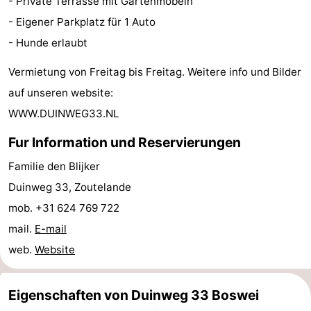
- Private Terrasse mit Gartenmöbeln
Zentren
Dörfer
- Eigener Parkplatz für 1 Auto
- Hunde erlaubt
&
Natur
Vermietung von Freitag bis Freitag. Weitere info und Bilder
Städte
Führungen
auf unseren website:
WWW.DUINWEG33.NL
Sport
Fur Information und Reservierungen
-
Familie den Blijker
Schwimmbader
-
Duinweg 33, Zoutelande
mob. +31 624 769 722
Radfahren
-
mail.
E-mail
Wandern
-
web.
Website
Reiten
-
Eigenschaften von Duinweg 33 Boswei
Golfplatze
-