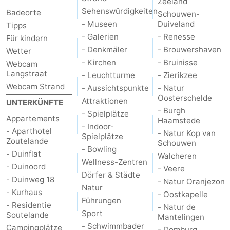
Zeeland
Sehenswürdigkeiten
Badeorte
Schouwen-
- Museen
Duiveland
Tipps
- Galerien
- Renesse
Für kindern
- Denkmäler
- Brouwershaven
Wetter
- Kirchen
- Bruinisse
Webcam
Langstraat
- Leuchtturme
- Zierikzee
Webcam Strand
- Aussichtspunkte
- Natur
Oosterschelde
Attraktionen
UNTERKÜNFTE
- Burgh
- Spielplätze
Appartements
Haamstede
- Indoor-
- Aparthotel
- Natur Kop van
Spielplätze
Zoutelande
Schouwen
- Bowling
- Duinflat
Walcheren
Wellness-Zentren
- Duinoord
- Veere
Dörfer & Städte
- Duinweg 18
- Natur Oranjezon
Natur
- Kurhaus
- Oostkapelle
Führungen
- Residentie
- Natur de
Sport
Soutelande
Mantelingen
- Schwimmbader
Campingplätze
- Domburg