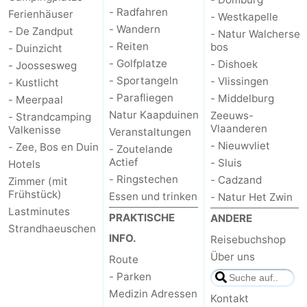
- Radfahren
Ferienhäuser
- Westkapelle
- Wandern
- De Zandput
- Natur Walcherse
- Reiten
bos
- Duinzicht
- Golfplatze
- Dishoek
- Joossesweg
- Sportangeln
- Vlissingen
- Kustlicht
- Parafliegen
- Middelburg
- Meerpaal
Natur Kaapduinen
Zeeuws-
- Strandcamping
Vlaanderen
Valkenisse
Veranstaltungen
- Nieuwvliet
- Zee, Bos en Duin
- Zoutelande
Actief
- Sluis
Hotels
- Ringstechen
- Cadzand
Zimmer (mit
Frühstück)
Essen und trinken
- Natur Het Zwin
Lastminutes
PRAKTISCHE
ANDERE
Strandhaeuschen
INFO.
Reisebuchshop
Über uns
Route
- Parken
Medizin Adressen
Kontakt