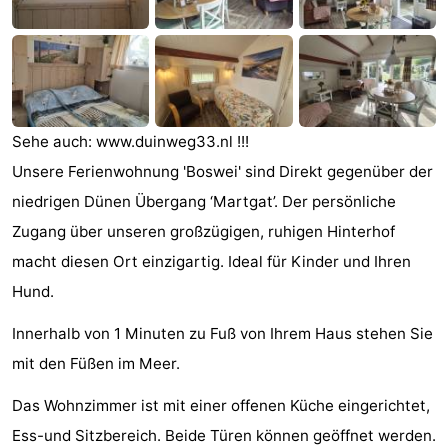
Joossesweg
-
Kustlicht
-
Meerpaal
-
Sehe auch: www.duinweg33.nl !!!
Strandcamping
-
Unsere Ferienwohnung 'Boswei' sind Direkt gegenüber der
niedrigen Dünen Übergang ‘Martgat’. Der persönliche
Valkenisse
Zee,
Hotels
Zugang über unseren großzügigen, ruhigen Hinterhof
Bos
Zimmer
macht diesen Ort einzigartig. Ideal für Kinder und Ihren
Hund.
en
(mit
Lastminutes
Innerhalb von 1 Minuten zu Fuß von Ihrem Haus stehen Sie
Duin
Frühstück)
Strand
mit den Füßen im Meer.
Sehen
Das Wohnzimmer ist mit einer offenen Küche eingerichtet,
&
-
Ess-und Sitzbereich. Beide Türen können geöffnet werden.