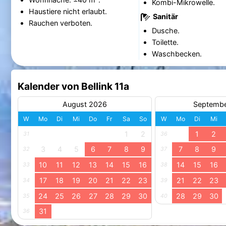
Kombi-Mikrowelle.
Haustiere nicht erlaubt.
Sanitär
Rauchen verboten.
Dusche.
Toilette.
Waschbecken.
Kalender von Bellink 11a
August 2026
Septemb
W
Mo
Di
Mi
Do
Fr
Sa
So
W
Mo
Di
Mi
1
2
1
2
31
36
3
4
5
6
7
8
9
7
8
9
32
37
10
11
12
13
14
15
16
14
15
16
33
38
17
18
19
20
21
22
23
21
22
23
34
39
24
25
26
27
28
29
30
28
29
30
35
40
31
36