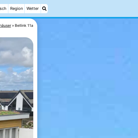
isch
Region
Wetter
häuser
Bellink 11a