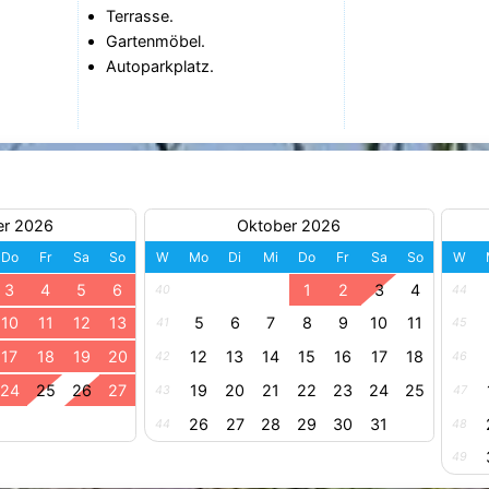
Terrasse.
Gartenmöbel.
Autoparkplatz.
er 2026
Oktober 2026
Do
Fr
Sa
So
W
Mo
Di
Mi
Do
Fr
Sa
So
W
3
4
5
6
1
2
3
4
40
44
10
11
12
13
5
6
7
8
9
10
11
41
45
17
18
19
20
12
13
14
15
16
17
18
42
46
24
25
26
27
19
20
21
22
23
24
25
43
47
26
27
28
29
30
31
44
48
49