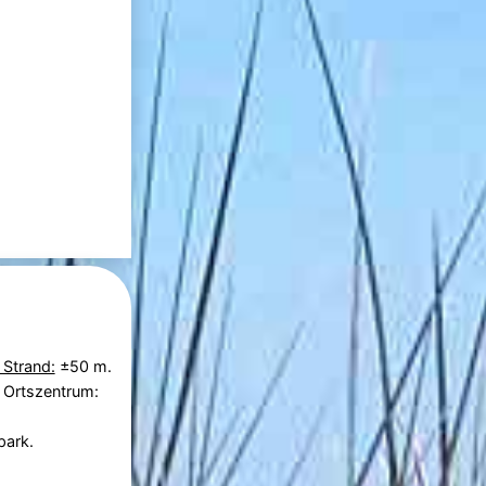
 Strand:
±50 m.
 Ortszentrum:
park.