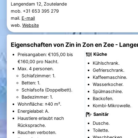
Langendam 12, Zoutelande
mob. +31 653 395 279
mail.
E-mail
web.
Website
Eigenschaften von Zin in Zon en Zee - Lang
Küche
Preisangaben: €105,00 bis
€160,00 pro Nacht.
Kühlschrank.
Max. 4 personen.
Gefrierschrank.
Schlafzimmer: 1.
Kaffeemaschine.
Betten: 1.
Wasserkocher.
Schlafsofa (Doppelbett).
Spülmaschine.
Badezimmer: 1.
Backofen.
Wohnfläche: ±40 m².
Kombi-Mikrowelle.
Energielabel: A.
Sanitär
Haustiere erlaubt nach
Dusche.
Rücksprache.
Toilette.
Rauchen verboten.
Waschbecken.