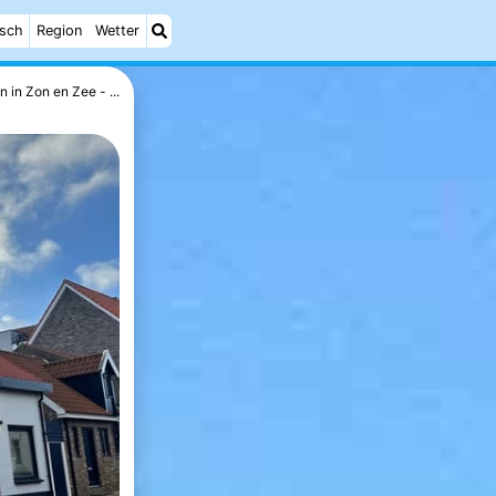
isch
Region
Wetter
n in Zon en Zee - ...