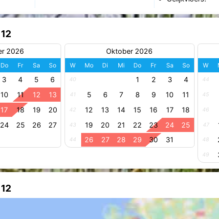
 12
er 2026
Oktober 2026
Do
Fr
Sa
So
W
Mo
Di
Mi
Do
Fr
Sa
So
W
3
4
5
6
1
2
3
4
40
44
10
11
12
13
5
6
7
8
9
10
11
41
45
17
18
19
20
12
13
14
15
16
17
18
42
46
24
25
26
27
19
20
21
22
23
24
25
43
47
26
27
28
29
30
31
44
48
49
 12