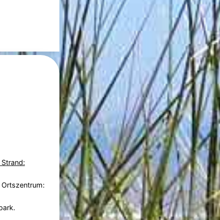
 Strand:
 Ortszentrum:
park.