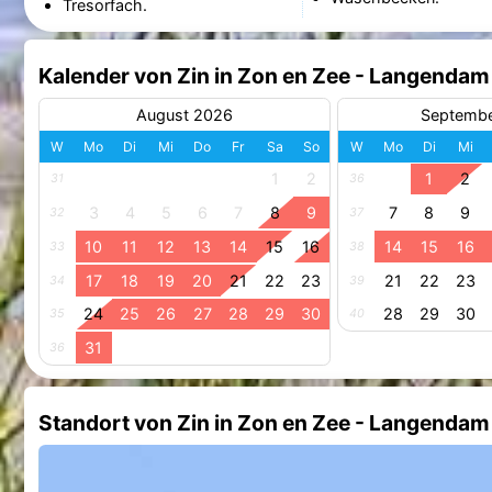
Tresorfach.
Kalender von Zin in Zon en Zee - Langendam
August 2026
Septemb
W
Mo
Di
Mi
Do
Fr
Sa
So
W
Mo
Di
Mi
1
2
1
2
31
36
3
4
5
6
7
8
9
7
8
9
32
37
10
11
12
13
14
15
16
14
15
16
33
38
17
18
19
20
21
22
23
21
22
23
34
39
24
25
26
27
28
29
30
28
29
30
35
40
31
36
Standort von Zin in Zon en Zee - Langendam