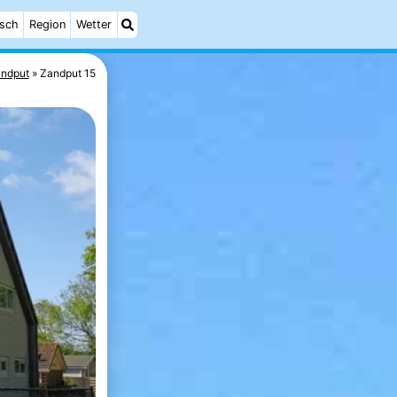
isch
Region
Wetter
ndput
Zandput 15