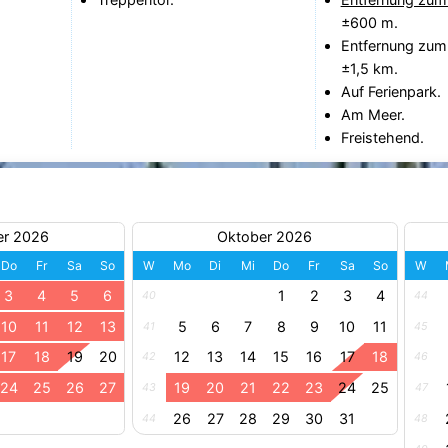
±600 m.
Entfernung zum
±1,5 km.
Auf Ferienpark.
Am Meer.
Freistehend.
er 2026
Oktober 2026
Do
Fr
Sa
So
W
Mo
Di
Mi
Do
Fr
Sa
So
W
3
4
5
6
1
2
3
4
40
44
10
11
12
13
5
6
7
8
9
10
11
41
45
17
18
19
20
12
13
14
15
16
17
18
42
46
24
25
26
27
19
20
21
22
23
24
25
43
47
26
27
28
29
30
31
44
48