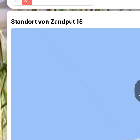
31
36
Standort von Zandput 15