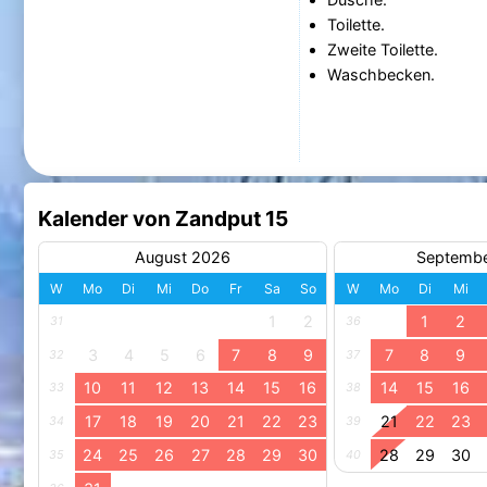
Toilette.
Zweite Toilette.
Waschbecken.
Kalender von Zandput 15
August 2026
Septemb
W
Mo
Di
Mi
Do
Fr
Sa
So
W
Mo
Di
Mi
1
2
1
2
31
36
3
4
5
6
7
8
9
7
8
9
32
37
10
11
12
13
14
15
16
14
15
16
33
38
17
18
19
20
21
22
23
21
22
23
34
39
24
25
26
27
28
29
30
28
29
30
35
40