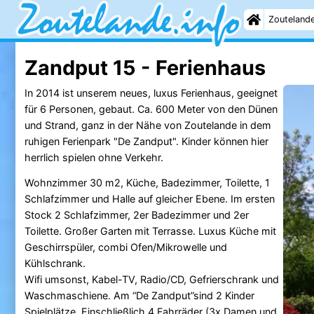
Zouteland
Zandput 15 - Ferienhaus
In 2014 ist unserem neues, luxus Ferienhaus, geeignet
für 6 Personen, gebaut. Ca. 600 Meter von den Dünen
und Strand, ganz in der Nähe von Zoutelande in dem
ruhigen Ferienpark "De Zandput". Kinder können hier
herrlich spielen ohne Verkehr.
Wohnzimmer 30 m2, Küche, Badezimmer, Toilette, 1
Schlafzimmer und Halle auf gleicher Ebene. Im ersten
Stock 2 Schlafzimmer, 2er Badezimmer und 2er
Toilette. Großer Garten mit Terrasse. Luxus Küche mit
Geschirrspüler, combi Ofen/Mikrowelle und
Kühlschrank.
Wifi umsonst, Kabel-TV, Radio/CD, Gefrierschrank und
Waschmaschiene. Am “De Zandput”sind 2 Kinder
Spielplätze. Einschließlich 4 Fahrräder (3x Damen und