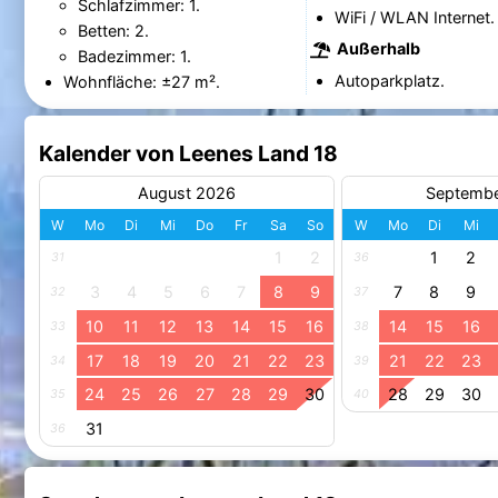
Schlafzimmer: 1.
WiFi / WLAN Internet.
Betten: 2.
Außerhalb
Badezimmer: 1.
Autoparkplatz.
Wohnfläche: ±27 m².
Kalender von Leenes Land 18
August 2026
Septemb
W
Mo
Di
Mi
Do
Fr
Sa
So
W
Mo
Di
Mi
1
2
1
2
31
36
3
4
5
6
7
8
9
7
8
9
32
37
10
11
12
13
14
15
16
14
15
16
33
38
17
18
19
20
21
22
23
21
22
23
34
39
24
25
26
27
28
29
30
28
29
30
35
40
31
36