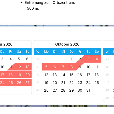
Entfernung zum Ortszentrum:
±500 m.
er 2026
Oktober 2026
Do
Fr
Sa
So
W
Mo
Di
Mi
Do
Fr
Sa
So
W
3
4
5
6
1
2
3
4
40
44
10
11
12
13
5
6
7
8
9
10
11
41
45
17
18
19
20
12
13
14
15
16
17
18
42
46
24
25
26
27
19
20
21
22
23
24
25
43
47
26
27
28
29
30
31
44
48
49