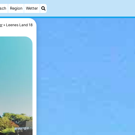
isch
Region
Wetter
er
Leenes Land 18