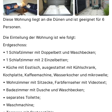
Aparthotel
-
Zoutelande
Duinflat
-
Diese Wohnung liegt an die Dünen und ist geeignet für 6
Personen.
Duinoord
-
Die Einteilung der Wohnung ist wie folgt:
Duinweg
-
Erdgeschoss:
18
Kurhaus
-
• 1 Schlafzimmer mit Doppelbett und Waschbecken;
• 1 Schlafzimmer mit 2 Einzelbetten;
Residentie
Campingplätze
• Küche mit Esstisch, ausgestattet mit Kühlschrank,
Soutelande
Ferienhäuser
Kochplatte, Kaffeemachine, Wasserkocher und mikrowelle;
• Wohnzimmer mit Sitzecke, Farbfernseher mit Videotext;
-
• Badezimmer mit Dusche und Waschbecken;
De
-
• separates Toilette;
• Waschmachine;
Zandput
Duinzicht
-