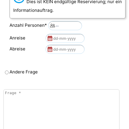
Dies ist KEIN endgültige Reservierung; nur ein
Informationauftrag.
Oosterschelde
Burgh
-
Haamstede
Natur
Walcheren
Anzahl Personen*
Kop
-
Anreise
Abreise
van
Veere
-
Schouwen
Natur
-
Andere Frage
Oranjezon
Oostkapelle
-
Natur
-
de
Domburg
-
Mantelingen
Westkapelle
-
Natur
-