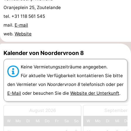
Oranjeplein 25, Zoutelande
tun
Museen
-
tel. +31 118 561 545
Galerien
-
mail.
E-mail
web.
Website
Denkmäler
-
Kirchen
-
Kalender von Noordervroon 8
Leuchtturme
-
Keine Vermietungszeiträume angegeben.
Aussichtspunkte
Attraktionen
Für aktuelle Verfügbarkeit kontaktieren Sie bitte
den Vermieter von
Noordervroon 8
telefonisch oder per
-
E-Mail
oder besuchen Sie die
Website der Unterkunft
.
Spielplätze
-
August 2026
September 
Indoor-
-
W
Mo
Di
Mi
Do
Fr
Sa
So
W
Mo
Di
Mi
Do
Spielplätze
Bowling
Wellness-