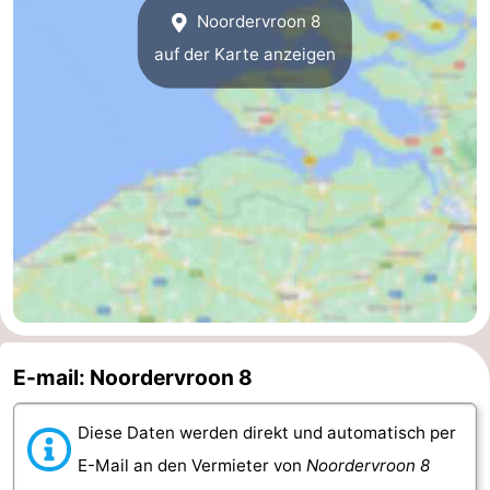
Noordervroon 8
Parafliegen
-
auf der Karte anzeigen
Sportangeln
Essen
und
Veranstaltungen
trinken
-
Ringstechen
Zoutelande
Actief
Praktisch
Forum
E-mail: Noordervroon 8
Route
-
Diese Daten werden direkt und automatisch per
E-Mail an den Vermieter von
Noordervroon 8
Parken
Reisebuchshop