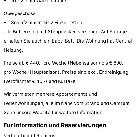
• Terrasse mit Gartenstühle.
Joossesweg
-
Obergeschoss:
Kustlicht
-
• 1 Schlafzimmer mit 2 Einzelbetten.
alle Betten sind mit Steppdecken versehen. Auf Anfrage
Meerpaal
-
erhalten Sie auch ein Baby-Bett. Die Wohnung hat Central
Strandcamping
-
Heizung.
Preise ab € 440,- pro Woche (Nebensaison) bis € 600,-
Valkenisse
Zee,
Hotels
pro Woche (Hauptsaison). Preise sind excl. Endreinigung
Bos
Zimmer
(verpflichtet € 40,-) und Kurtaxe.
en
(mit
Lastminutes
Wir vermieten mehrere Appartements und
Ferienwohnungen, alle im Nähe vom Strand und Centrum.
Duin
Frühstück)
Strand
Sehe unsere Website für weitere Information.
Sehen
Fur Information und Reservierungen
&
-
Verhuurbedrijf Riemens