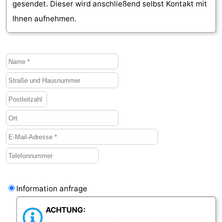
gesendet. Dieser wird anschließend selbst Kontakt mit
Medizin
Ihnen aufnehmen.
Adressen
Region
Zeeland
Schouwen-
Duiveland
-
Renesse
-
Brouwershaven
-
Bruinisse
-
Information anfrage
Zierikzee
-
ACHTUNG:
Natur
-