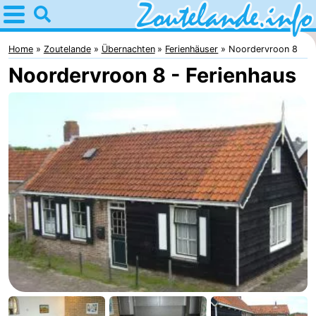
Home
Zoutelande
Home
Zoutelande
Übernachten
Ferienhäuser
Noordervroon 8
Noordervroon 8 - Ferienhaus
Tipps
Für
kindern
Webcam
Webcam
Langstraat
Webcam
Strand
Übernachten
Appartements
-