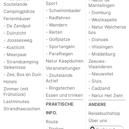
Sport
Soutelande
Mantelingen
- Schwimmbader
Campingplätze
- Domburg
- Radfahren
Ferienhäuser
- Westkapelle
- Wandern
- De Zandput
- Natur Walcherse
- Reiten
bos
- Duinzicht
- Golfplatze
- Dishoek
- Joossesweg
- Sportangeln
- Vlissingen
- Kustlicht
- Parafliegen
- Middelburg
- Meerpaal
Natur Kaapduinen
Zeeuws-
- Strandcamping
Vlaanderen
Valkenisse
Veranstaltungen
- Nieuwvliet
- Zee, Bos en Duin
- Zoutelande
Actief
- Sluis
Hotels
- Ringstechen
- Cadzand
Zimmer (mit
Frühstück)
Essen und trinken
- Natur Het Zwin
Lastminutes
PRAKTISCHE
ANDERE
Strandhaeuschen
INFO.
Reisebuchshop
Über uns
Route
- Parken