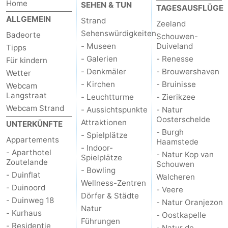
Home
SEHEN & TUN
TAGESAUSFLÜGE
ALLGEMEIN
Strand
Zeeland
Sehenswürdigkeiten
Badeorte
Schouwen-
- Museen
Duiveland
Tipps
- Galerien
- Renesse
Für kindern
- Denkmäler
- Brouwershaven
Wetter
- Kirchen
- Bruinisse
Webcam
Langstraat
- Leuchtturme
- Zierikzee
Webcam Strand
- Aussichtspunkte
- Natur
Oosterschelde
Attraktionen
UNTERKÜNFTE
- Burgh
- Spielplätze
Appartements
Haamstede
- Indoor-
- Aparthotel
- Natur Kop van
Spielplätze
Zoutelande
Schouwen
- Bowling
- Duinflat
Walcheren
Wellness-Zentren
- Duinoord
- Veere
Dörfer & Städte
- Duinweg 18
- Natur Oranjezon
Natur
- Kurhaus
- Oostkapelle
Führungen
- Residentie
- Natur de