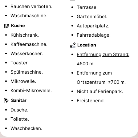
Rauchen verboten.
Terrasse.
Oosterschelde
Burgh
-
Waschmaschine.
Gartenmöbel.
Haamstede
Natur
Walcheren
Küche
Autoparkplatz.
Kühlschrank.
Fahrradablage.
Kop
-
Kaffeemaschine.
Location
van
Veere
-
Wasserkocher.
Entfernung zum Strand:
Toaster.
±500 m.
Schouwen
Natur
-
Spülmaschine.
Entfernung zum
Oranjezon
Oostkapelle
-
Mikrowelle.
Ortszentrum: ±700 m.
Kombi-Mikrowelle.
Nicht auf Ferienpark.
Natur
-
Sanitär
Freistehend.
de
Domburg
-
Dusche.
Toilette.
Mantelingen
Westkapelle
-
Waschbecken.
Natur
-