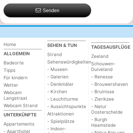
Senden
Home
SEHEN & TUN
TAGESAUSFLÜGE
ALLGEMEIN
Strand
Zeeland
Sehenswürdigkeiten
Badeorte
Schouwen-
- Museen
Duiveland
Tipps
- Galerien
- Renesse
Für kindern
- Denkmäler
- Brouwershaven
Wetter
- Kirchen
- Bruinisse
Webcam
Langstraat
- Leuchtturme
- Zierikzee
Webcam Strand
- Aussichtspunkte
- Natur
Oosterschelde
Attraktionen
UNTERKÜNFTE
- Burgh
- Spielplätze
Appartements
Haamstede
- Indoor-
- Aparthotel
- Natur Kop van