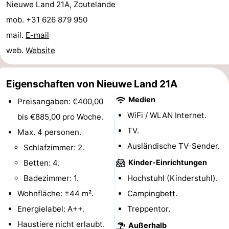
Nieuwe Land 21A, Zoutelande
Medizin
mob. +31 626 879 950
mail.
E-mail
Adressen
Region
web.
Website
Zeeland
Eigenschaften von Nieuwe Land 21A
Schouwen-
Medien
Preisangaben: €400,00
Duiveland
-
WiFi / WLAN Internet.
bis €885,00 pro Woche.
TV.
Max. 4 personen.
Renesse
-
Ausländische TV-Sender.
Schlafzimmer: 2.
Brouwershaven
-
Betten: 4.
Kinder-Einrichtungen
Badezimmer: 1.
Hochstuhl (Kinderstuhl).
Bruinisse
-
Wohnfläche: ±44 m².
Campingbett.
Zierikzee
-
Energielabel: A++.
Treppentor.
Haustiere nicht erlaubt.
Natur
-
Außerhalb