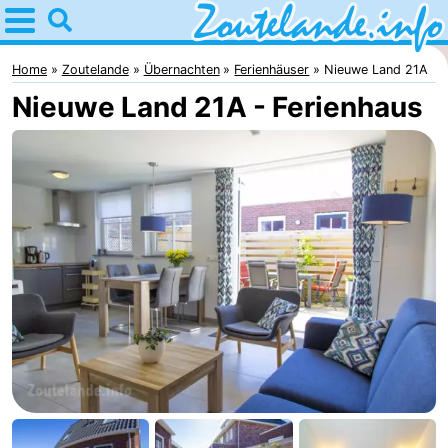
Home
Zoutelande
Home
Zoutelande
Übernachten
Ferienhäuser
Nieuwe Land 21A
Nieuwe Land 21A - Ferienhaus
Tipps
Für
kindern
Webcam
Webcam
Langstraat
Webcam
Strand
Übernachten
Appartements
-