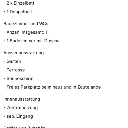
- 2 x Einzelbett
tun
Museen
-
- 1 Doppelbett
Galerien
-
Badezimmer und WCs
- Anzahl insgesamt: 1
Denkmäler
-
- 1 Badezimmer mit Dusche
Kirchen
-
Aussenausstattung
Leuchtturme
-
- Garten
- Terrasse
Aussichtspunkte
Attraktionen
- Sonneschirm
-
- Freies Parkplatz beim haus und in Zoutelande
Spielplätze
-
Innenausstattung
- Zentralheizung
Indoor-
-
- sep. Eingang
Spielplätze
Bowling
Wellness-