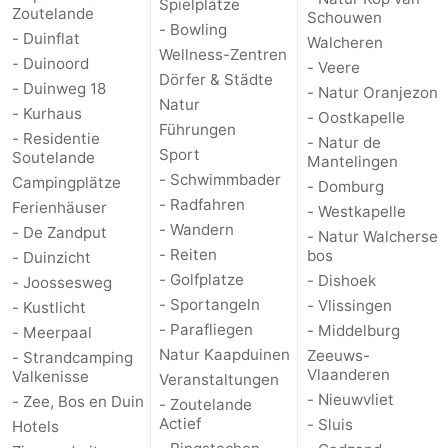
Spielplätze
Zoutelande
Schouwen
- Bowling
- Duinflat
Walcheren
Wellness-Zentren
- Duinoord
- Veere
Dörfer & Städte
- Duinweg 18
- Natur Oranjezon
Natur
- Kurhaus
- Oostkapelle
Führungen
- Residentie
- Natur de
Sport
Soutelande
Mantelingen
- Schwimmbader
Campingplätze
- Domburg
- Radfahren
Ferienhäuser
- Westkapelle
- Wandern
- De Zandput
- Natur Walcherse
- Reiten
bos
- Duinzicht
- Golfplatze
- Dishoek
- Joossesweg
- Sportangeln
- Vlissingen
- Kustlicht
- Parafliegen
- Middelburg
- Meerpaal
Natur Kaapduinen
Zeeuws-
- Strandcamping
Vlaanderen
Valkenisse
Veranstaltungen
- Nieuwvliet
- Zee, Bos en Duin
- Zoutelande
Actief
- Sluis
Hotels