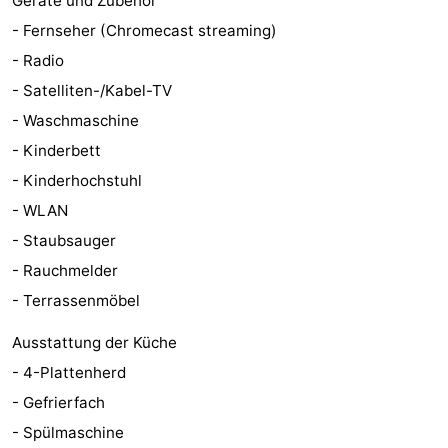
Geräte und Zubehör
- Fernseher (Chromecast streaming)
Zentren
Dörfer
- Radio
&
Natur
- Satelliten-/Kabel-TV
- Waschmaschine
Städte
Führungen
- Kinderbett
Sport
- Kinderhochstuhl
- WLAN
-
- Staubsauger
Schwimmbader
-
- Rauchmelder
- Terrassenmöbel
Radfahren
-
Ausstattung der Küche
Wandern
-
- 4-Plattenherd
Reiten
-
- Gefrierfach
- Spülmaschine
Golfplatze
-