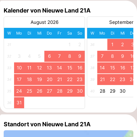
Kalender von Nieuwe Land 21A
Walcherse
Dishoek
-
August 2026
September 
bos
Vlissingen
-
W
Mo
Di
Mi
Do
Fr
Sa
So
W
Mo
Di
Mi
Do
Middelburg
Zeeuws-
1
2
1
2
3
31
36
Vlaanderen
-
3
4
5
6
7
8
9
7
8
9
10
32
37
Nieuwvliet
-
10
11
12
13
14
15
16
14
15
16
17
33
38
17
18
19
20
21
22
23
21
22
23
24
34
39
Sluis
-
24
25
26
27
28
29
30
28
29
30
35
40
Cadzand
-
31
36
Natur
Wetter
Het
Kontakt
Standort von Nieuwe Land 21A
Zwin