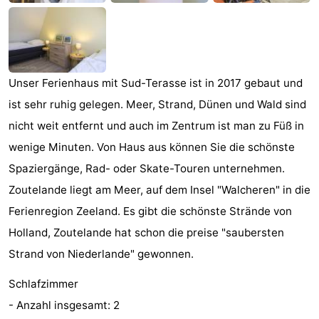
Joossesweg
-
Kustlicht
-
Unser Ferienhaus mit Sud-Terasse ist in 2017 gebaut und
Meerpaal
-
ist sehr ruhig gelegen. Meer, Strand, Dünen und Wald sind
Strandcamping
-
nicht weit entfernt und auch im Zentrum ist man zu Füß in
wenige Minuten. Von Haus aus können Sie die schönste
Valkenisse
Zee,
Hotels
Spaziergänge, Rad- oder Skate-Touren unternehmen.
Bos
Zimmer
Zoutelande liegt am Meer, auf dem Insel "Walcheren" in die
Ferienregion Zeeland. Es gibt die schönste Strände von
en
(mit
Lastminutes
Holland, Zoutelande hat schon die preise "saubersten
Duin
Frühstück)
Strand
Strand von Niederlande" gewonnen.
Sehen
Schlafzimmer
- Anzahl insgesamt: 2
&
-