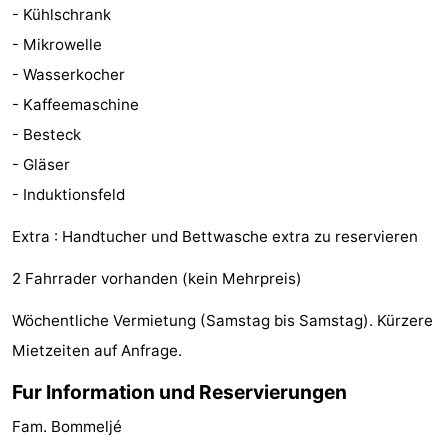
- Kühlschrank
Parafliegen
-
- Mikrowelle
- Wasserkocher
Sportangeln
Essen
- Kaffeemaschine
und
Veranstaltungen
- Besteck
- Gläser
trinken
-
- Induktionsfeld
Ringstechen
Zoutelande
Extra : Handtucher und Bettwasche extra zu reservieren
Actief
Praktisch
2 Fahrrader vorhanden (kein Mehrpreis)
Forum
Wöchentliche Vermietung (Samstag bis Samstag). Kürzere
Route
Mietzeiten auf Anfrage.
Fur Information und Reservierungen
-
Fam. Bommeljé
Parken
Reisebuchshop