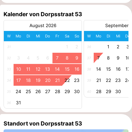
Medizin
Kalender von Dorpsstraat 53
Adressen
Region
August 2026
September 
W
Mo
Di
Mi
Do
Fr
Sa
So
W
Mo
Di
Mi
Do
Zeeland
1
2
1
2
3
31
36
Schouwen-
3
4
5
6
7
8
9
7
8
9
10
32
37
Duiveland
-
10
11
12
13
14
15
16
14
15
16
17
33
38
Renesse
-
17
18
19
20
21
22
23
21
22
23
24
34
39
Brouwershaven
-
24
25
26
27
28
29
30
28
29
30
35
40
31
Bruinisse
-
36
Zierikzee
-
Standort von Dorpsstraat 53
Natur
-