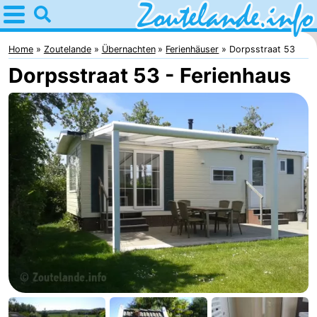
Home
Zoutelande
Home
Zoutelande
Übernachten
Ferienhäuser
Dorpsstraat 53
Dorpsstraat 53 - Ferienhaus
Tipps
Für
kindern
Webcam
Webcam
Langstraat
Webcam
Strand
Übernachten
Appartements
-