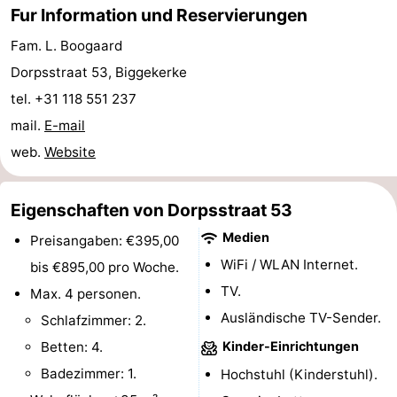
Fur Information und Reservierungen
Zentren
Dörfer
Fam. L. Boogaard
&
Natur
Dorpsstraat 53, Biggekerke
tel. +31 118 551 237
Städte
Führungen
mail.
E-mail
Sport
web.
Website
-
Eigenschaften von Dorpsstraat 53
Schwimmbader
-
Medien
Preisangaben: €395,00
WiFi / WLAN Internet.
Radfahren
-
bis €895,00 pro Woche.
TV.
Max. 4 personen.
Wandern
-
Ausländische TV-Sender.
Schlafzimmer: 2.
Reiten
-
Betten: 4.
Kinder-Einrichtungen
Badezimmer: 1.
Hochstuhl (Kinderstuhl).
Golfplatze
-