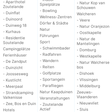
- Aparthotel
- Natur Kop van
Spielplätze
Zoutelande
Schouwen
- Bowling
- Duinflat
Walcheren
Wellness-Zentren
- Duinoord
- Veere
Dörfer & Städte
- Duinweg 18
- Natur Oranjezon
Natur
- Kurhaus
- Oostkapelle
Führungen
- Residentie
- Natur de
Sport
Soutelande
Mantelingen
- Schwimmbader
Campingplätze
- Domburg
- Radfahren
Ferienhäuser
- Westkapelle
- Wandern
- De Zandput
- Natur Walcherse
- Reiten
bos
- Duinzicht
- Golfplatze
- Dishoek
- Joossesweg
- Sportangeln
- Vlissingen
- Kustlicht
- Parafliegen
- Middelburg
- Meerpaal
Natur Kaapduinen
Zeeuws-
- Strandcamping
Vlaanderen
Valkenisse
Veranstaltungen
- Nieuwvliet
- Zee, Bos en Duin
- Zoutelande
Actief
- Sluis
Hotels