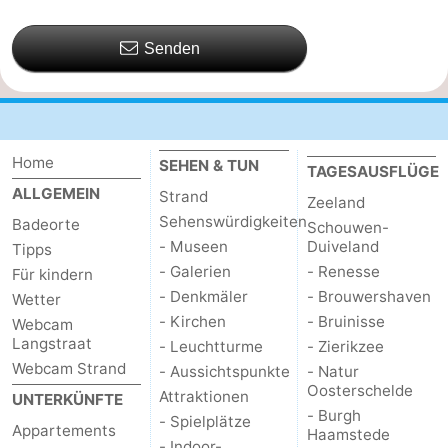
Senden
Home
SEHEN & TUN
TAGESAUSFLÜGE
ALLGEMEIN
Strand
Zeeland
Sehenswürdigkeiten
Badeorte
Schouwen-
- Museen
Duiveland
Tipps
- Galerien
- Renesse
Für kindern
- Denkmäler
- Brouwershaven
Wetter
- Kirchen
- Bruinisse
Webcam
Langstraat
- Leuchtturme
- Zierikzee
Webcam Strand
- Aussichtspunkte
- Natur
Oosterschelde
Attraktionen
UNTERKÜNFTE
- Burgh
- Spielplätze
Appartements
Haamstede
- Indoor-