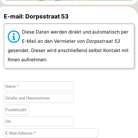
Walcherse
Dishoek
-
E-mail: Dorpsstraat 53
bos
Vlissingen
-
Diese Daten werden direkt und automatisch per
Middelburg
Zeeuws-
E-Mail an den Vermieter von
Dorpsstraat 53
gesendet. Dieser wird anschließend selbst Kontakt mit
Vlaanderen
-
Ihnen aufnehmen.
Nieuwvliet
-
Sluis
-
Cadzand
-
Natur
Wetter
Het
Kontakt
Zwin