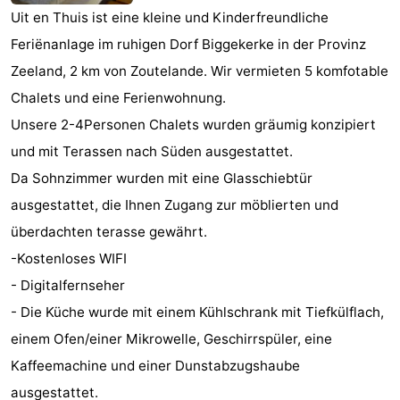
Uit en Thuis ist eine kleine und Kinderfreundliche
Joossesweg
-
Feriënanlage im ruhigen Dorf Biggekerke in der Provinz
Kustlicht
-
Zeeland, 2 km von Zoutelande. Wir vermieten 5 komfotable
Chalets und eine Ferienwohnung.
Meerpaal
-
Unsere 2-4Personen Chalets wurden gräumig konzipiert
Strandcamping
-
und mit Terassen nach Süden ausgestattet.
Da Sohnzimmer wurden mit eine Glasschiebtür
Valkenisse
Zee,
Hotels
ausgestattet, die Ihnen Zugang zur möblierten und
Bos
Zimmer
überdachten terasse gewährt.
-Kostenloses WIFI
en
(mit
Lastminutes
- Digitalfernseher
Duin
Frühstück)
Strand
- Die Küche wurde mit einem Kühlschrank mit Tiefkülflach,
einem Ofen/einer Mikrowelle, Geschirrspüler, eine
Sehen
Kaffeemachine und einer Dunstabzugshaube
&
-
ausgestattet.