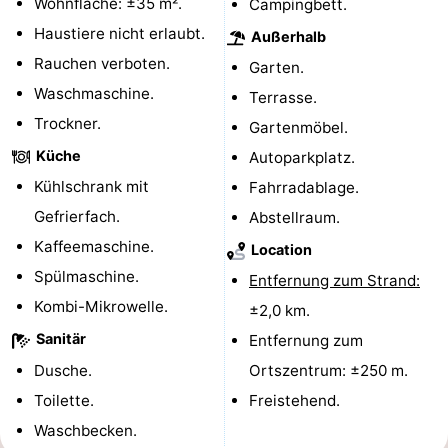
Wohnfläche: ±35 m².
Campingbett.
Parafliegen
-
Haustiere nicht erlaubt.
Außerhalb
Rauchen verboten.
Garten.
Sportangeln
Essen
Waschmaschine.
Terrasse.
und
Veranstaltungen
Trockner.
Gartenmöbel.
Küche
Autoparkplatz.
trinken
-
Kühlschrank mit
Fahrradablage.
Ringstechen
Zoutelande
Gefrierfach.
Abstellraum.
Kaffeemaschine.
Location
Actief
Praktisch
Spülmaschine.
Entfernung zum Strand:
Forum
Kombi-Mikrowelle.
±2,0 km.
Sanitär
Entfernung zum
Route
Dusche.
Ortszentrum: ±250 m.
-
Toilette.
Freistehend.
Waschbecken.
Parken
Reisebuchshop