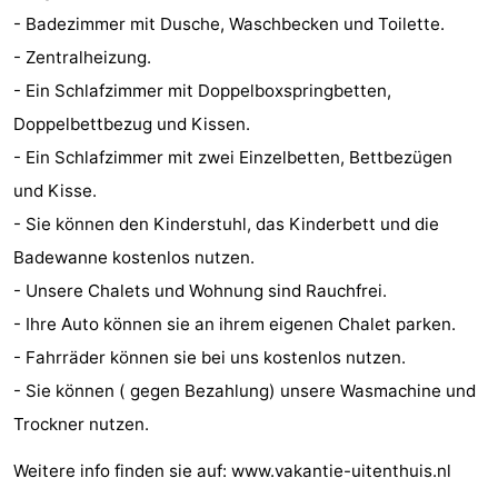
- Badezimmer mit Dusche, Waschbecken und Toilette.
tun
Museen
-
- Zentralheizung.
Galerien
-
- Ein Schlafzimmer mit Doppelboxspringbetten,
Doppelbettbezug und Kissen.
Denkmäler
-
- Ein Schlafzimmer mit zwei Einzelbetten, Bettbezügen
Kirchen
-
und Kisse.
- Sie können den Kinderstuhl, das Kinderbett und die
Leuchtturme
-
Badewanne kostenlos nutzen.
Aussichtspunkte
Attraktionen
- Unsere Chalets und Wohnung sind Rauchfrei.
- Ihre Auto können sie an ihrem eigenen Chalet parken.
-
- Fahrräder können sie bei uns kostenlos nutzen.
Spielplätze
-
- Sie können ( gegen Bezahlung) unsere Wasmachine und
Trockner nutzen.
Indoor-
-
Weitere info finden sie auf: www.vakantie-uitenthuis.nl
Spielplätze
Bowling
Wellness-