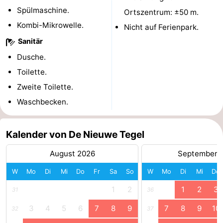
Spülmaschine.
Ortszentrum: ±50 m.
Kombi-Mikrowelle.
Nicht auf Ferienpark.
Sanitär
Dusche.
Toilette.
Zweite Toilette.
Waschbecken.
Kalender von De Nieuwe Tegel
August 2026
September 
W
Mo
Di
Mi
Do
Fr
Sa
So
W
Mo
Di
Mi
Do
1
2
1
2
3
31
36
3
4
5
6
7
8
9
7
8
9
10
32
37