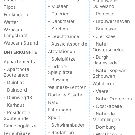
Schouwen-
- Museen
Duiveland
Tipps
- Galerien
- Renesse
Für kindern
- Denkmäler
- Brouwershaven
Wetter
- Kirchen
- Bruinisse
Webcam
Langstraat
- Leuchtturme
- Zierikzee
Webcam Strand
- Aussichtspunkte
- Natur
Oosterschelde
Attraktionen
UNTERKÜNFTE
- Burgh
- Spielplätze
Appartements
Haamstede
- Indoor-
- Aparthotel
- Natur Kop van
Spielplätze
Zoutelande
Schouwen
- Bowling
- Duinflat
Walcheren
Wellness-Zentren
- Duinoord
- Veere
Dörfer & Städte
- Duinweg 18
- Natur Oranjezon
Natur
- Kurhaus
- Oostkapelle
Führungen
- Residentie
- Natur de
Sport
Soutelande
Mantelingen
- Schwimmbader
Campingplätze
- Domburg
- Radfahren
Ferienhäuser
- Westkapelle