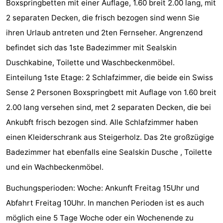
Boxspringbetten mit einer Auflage, 1.60 breit 2.00 lang, mit
Zentren
Dörfer
2 separaten Decken, die frisch bezogen sind wenn Sie
ihren Urlaub antreten und 2ten Fernseher. Angrenzend
&
Natur
befindet sich das 1ste Badezimmer mit Sealskin
Städte
Führungen
Duschkabine, Toilette und Waschbeckenmöbel.
Einteilung 1ste Etage: 2 Schlafzimmer, die beide ein Swiss
Sport
Sense 2 Personen Boxspringbett mit Auflage von 1.60 breit
-
2.00 lang versehen sind, met 2 separaten Decken, die bei
Ankubft frisch bezogen sind. Alle Schlafzimmer haben
Schwimmbader
-
einen Kleiderschrank aus Steigerholz. Das 2te großzügige
Radfahren
-
Badezimmer hat ebenfalls eine Sealskin Dusche , Toilette
und ein Wachbeckenmöbel.
Wandern
-
Buchungsperioden: Woche: Ankunft Freitag 15Uhr und
Reiten
-
Abfahrt Freitag 10Uhr. In manchen Perioden ist es auch
Golfplatze
-
möglich eine 5 Tage Woche oder ein Wochenende zu