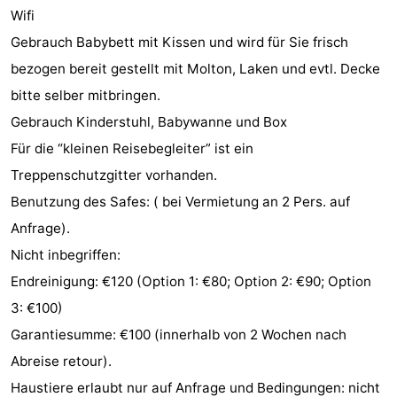
Wifi
Oosterschelde
Burgh
-
Gebrauch Babybett mit Kissen und wird für Sie frisch
bezogen bereit gestellt mit Molton, Laken und evtl. Decke
Haamstede
Natur
Walcheren
bitte selber mitbringen.
Kop
-
Gebrauch Kinderstuhl, Babywanne und Box
Für die “kleinen Reisebegleiter” ist ein
van
Veere
-
Treppenschutzgitter vorhanden.
Schouwen
Natur
-
Benutzung des Safes: ( bei Vermietung an 2 Pers. auf
Anfrage).
Oranjezon
Oostkapelle
-
Nicht inbegriffen:
Natur
-
Endreinigung: €120 (Option 1: €80; Option 2: €90; Option
3: €100)
de
Domburg
-
Garantiesumme: €100 (innerhalb von 2 Wochen nach
Mantelingen
Westkapelle
-
Abreise retour).
Haustiere erlaubt nur auf Anfrage und Bedingungen: nicht
Natur
-