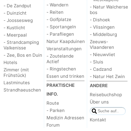
- Wandern
- De Zandput
- Natur Walcherse
- Reiten
bos
- Duinzicht
- Golfplatze
- Dishoek
- Joossesweg
- Sportangeln
- Vlissingen
- Kustlicht
- Parafliegen
- Middelburg
- Meerpaal
Natur Kaapduinen
Zeeuws-
- Strandcamping
Vlaanderen
Valkenisse
Veranstaltungen
- Nieuwvliet
- Zee, Bos en Duin
- Zoutelande
Actief
- Sluis
Hotels
- Ringstechen
- Cadzand
Zimmer (mit
Frühstück)
Essen und trinken
- Natur Het Zwin
Lastminutes
PRAKTISCHE
ANDERE
Strandhaeuschen
INFO.
Reisebuchshop
Über uns
Route
- Parken
Medizin Adressen
Kontakt
Forum