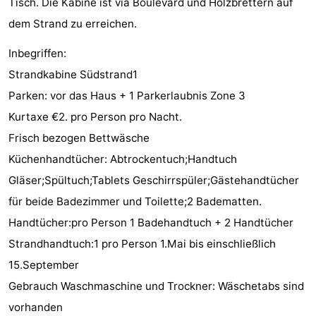
Tisch. Die Kabine ist via Boulevard und Holzbrettern auf
dem Strand zu erreichen.
Medizin
Inbegriffen:
Adressen
Region
Strandkabine Südstrand1
Zeeland
Parken: vor das Haus + 1 Parkerlaubnis Zone 3
Kurtaxe €2. pro Person pro Nacht.
Schouwen-
Frisch bezogen Bettwäsche
Duiveland
-
Küchenhandtücher: Abtrockentuch;Handtuch
Gläser;Spültuch;Tablets Geschirrspüler;Gästehandtücher
Renesse
-
für beide Badezimmer und Toilette;2 Badematten.
Brouwershaven
-
Handtücher:pro Person 1 Badehandtuch + 2 Handtücher
Strandhandtuch:1 pro Person 1.Mai bis einschließlich
Bruinisse
-
15.September
Zierikzee
-
Gebrauch Waschmaschine und Trockner: Wäschetabs sind
vorhanden
Natur
-