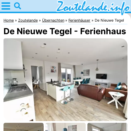
Home
Zoutelande
Home
Zoutelande
Übernachten
Ferienhäuser
De Nieuwe Tegel
De Nieuwe Tegel - Ferienhaus
Tipps
Für
kindern
Webcam
Webcam
Langstraat
Webcam
Strand
Übernachten
Appartements
-