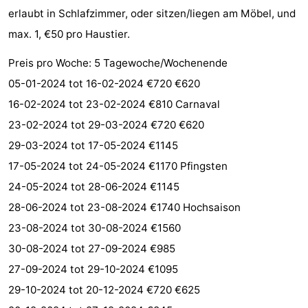
erlaubt in Schlafzimmer, oder sitzen/liegen am Möbel, und
Walcherse
Dishoek
-
max. 1, €50 pro Haustier.
bos
Vlissingen
-
Preis pro Woche: 5 Tagewoche/Wochenende
05-01-2024 tot 16-02-2024 €720 €620
Middelburg
Zeeuws-
16-02-2024 tot 23-02-2024 €810 Carnaval
Vlaanderen
-
23-02-2024 tot 29-03-2024 €720 €620
29-03-2024 tot 17-05-2024 €1145
Nieuwvliet
-
17-05-2024 tot 24-05-2024 €1170 Pfingsten
Sluis
-
24-05-2024 tot 28-06-2024 €1145
28-06-2024 tot 23-08-2024 €1740 Hochsaison
Cadzand
-
23-08-2024 tot 30-08-2024 €1560
Natur
Wetter
30-08-2024 tot 27-09-2024 €985
27-09-2024 tot 29-10-2024 €1095
Het
Kontakt
29-10-2024 tot 20-12-2024 €720 €625
Zwin