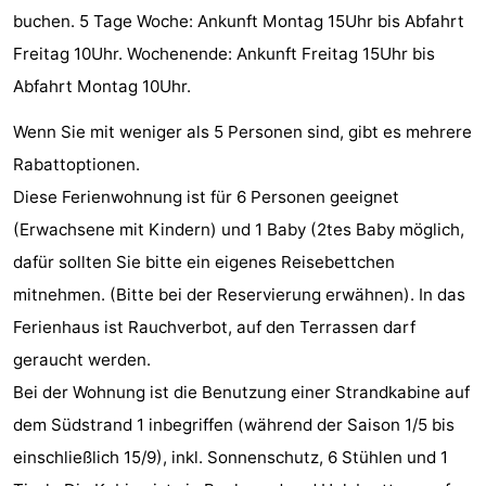
buchen. 5 Tage Woche: Ankunft Montag 15Uhr bis Abfahrt
Parafliegen
-
Freitag 10Uhr. Wochenende: Ankunft Freitag 15Uhr bis
Sportangeln
Essen
Abfahrt Montag 10Uhr.
Wenn Sie mit weniger als 5 Personen sind, gibt es mehrere
und
Veranstaltungen
Rabattoptionen.
trinken
-
Diese Ferienwohnung ist für 6 Personen geeignet
(Erwachsene mit Kindern) und 1 Baby (2tes Baby möglich,
Ringstechen
Zoutelande
dafür sollten Sie bitte ein eigenes Reisebettchen
Actief
Praktisch
mitnehmen. (Bitte bei der Reservierung erwähnen). In das
Ferienhaus ist Rauchverbot, auf den Terrassen darf
Forum
geraucht werden.
Route
Bei der Wohnung ist die Benutzung einer Strandkabine auf
dem Südstrand 1 inbegriffen (während der Saison 1/5 bis
-
einschließlich 15/9), inkl. Sonnenschutz, 6 Stühlen und 1
Parken
Reisebuchshop