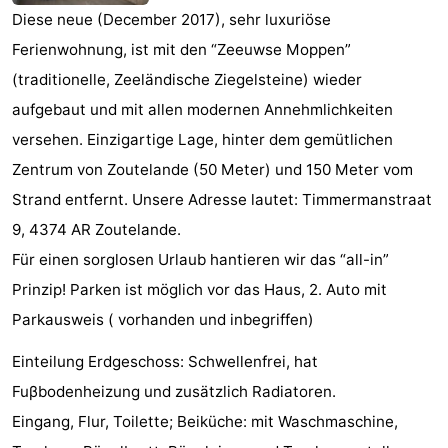
Diese neue (December 2017), sehr luxuriöse
Joossesweg
-
Ferienwohnung, ist mit den “Zeeuwse Moppen”
Kustlicht
-
(traditionelle, Zeeländische Ziegelsteine) wieder
aufgebaut und mit allen modernen Annehmlichkeiten
Meerpaal
-
versehen. Einzigartige Lage, hinter dem gemütlichen
Strandcamping
-
Zentrum von Zoutelande (50 Meter) und 150 Meter vom
Strand entfernt. Unsere Adresse lautet: Timmermanstraat
Valkenisse
Zee,
Hotels
9, 4374 AR Zoutelande.
Bos
Zimmer
Für einen sorglosen Urlaub hantieren wir das “all-in”
Prinzip! Parken ist möglich vor das Haus, 2. Auto mit
en
(mit
Lastminutes
Parkausweis ( vorhanden und inbegriffen)
Duin
Frühstück)
Strand
Einteilung Erdgeschoss: Schwellenfrei, hat
Sehen
Fuβbodenheizung und zusätzlich Radiatoren.
Eingang, Flur, Toilette; Beiküche: mit Waschmaschine,
&
-