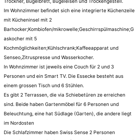
Trockner, Bügelbrett, Bügeleisen und Trockengestell.
tun
Museen
-
Im Wohnzimmer befindet sich eine integrierte Küchenzeile
mit Kücheninsel mit 2
Galerien
-
Barhocker;Kombiofen/mikrowelle;Geschirrspülmaschine;G
Denkmäler
-
askocher mit 5
Kochmöglichkeiten;Kühlschrank;Kaffeeapparat und
Kirchen
-
Senseo,Zitruspresse und Wasserkocher.
Leuchtturme
-
In Wohnzimmer ist jeweils eine Couch für 2 und 3
Personen und ein Smart TV. Die Essecke besteht aus
Aussichtspunkte
Attraktionen
einem grossen Tisch und 6 Stühlen.
-
Es gibt 2 Terrassen, die via Schiebetüren ze erreichen
sind. Beide haben Gartenmöbel für 6 Personen und
Spielplätze
-
Beleuchtung, eine hat Südlage (Garten), die andere liegt
Indoor-
-
im Nordosten
Die Schlafzimmer haben Swiss Sense 2 Personen
Spielplätze
Bowling
Wellness-