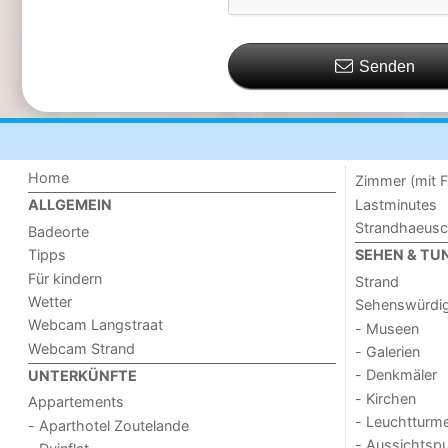
Senden
Home
Zimmer (mit F
Lastminutes
ALLGEMEIN
Strandhaeus
Badeorte
Tipps
SEHEN & TU
Für kindern
Strand
Wetter
Sehenswürdig
Webcam Langstraat
- Museen
Webcam Strand
- Galerien
- Denkmäler
UNTERKÜNFTE
- Kirchen
Appartements
- Leuchtturm
- Aparthotel Zoutelande
- Aussichtsp