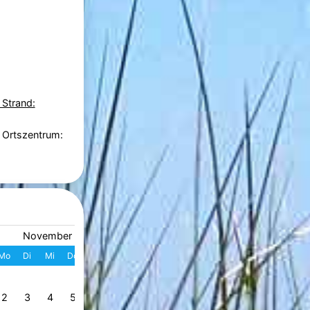
 Strand:
 Ortszentrum:
November 2026
Dezember 2026
Mo
Di
Mi
Do
Fr
Sa
So
W
Mo
Di
Mi
Do
Fr
S
1
1
2
3
4
49
2
3
4
5
6
7
8
7
8
9
10
11
1
50