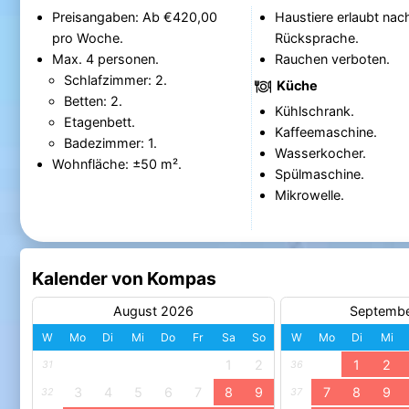
Preisangaben: Ab €420,00
Haustiere erlaubt nac
pro Woche.
Rücksprache.
Max. 4 personen.
Rauchen verboten.
Schlafzimmer: 2.
Küche
Betten: 2.
Kühlschrank.
Etagenbett.
Kaffeemaschine.
Badezimmer: 1.
Wasserkocher.
Wohnfläche: ±50 m².
Spülmaschine.
Mikrowelle.
Kalender von Kompas
August 2026
Septemb
W
Mo
Di
Mi
Do
Fr
Sa
So
W
Mo
Di
Mi
1
2
1
2
31
36
3
4
5
6
7
8
9
7
8
9
32
37