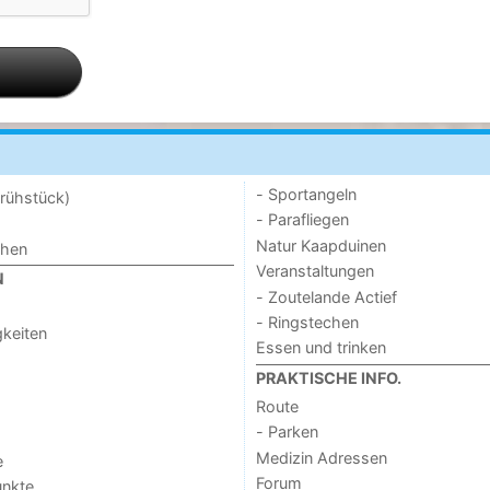
- Sportangeln
rühstück)
- Parafliegen
Natur Kaapduinen
chen
Veranstaltungen
N
- Zoutelande Actief
- Ringstechen
keiten
Essen und trinken
PRAKTISCHE INFO.
Route
- Parken
Medizin Adressen
e
Forum
unkte