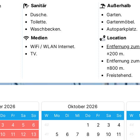
Sanitär
Außerhalb
h
Dusche.
Garten.
Toilette.
Gartenmöbel.
Waschbecken.
Autoparkplatz.
Medien
Location
WiFi / WLAN Internet.
Entfernung zum
TV.
±200 m.
Entfernung zum
±800 m.
Freistehend.
er 2026
Oktober 2026
Do
Fr
Sa
So
W
Mo
Di
Mi
Do
Fr
Sa
So
W
3
4
5
6
1
2
3
4
40
44
10
11
12
13
5
6
7
8
9
10
11
41
45