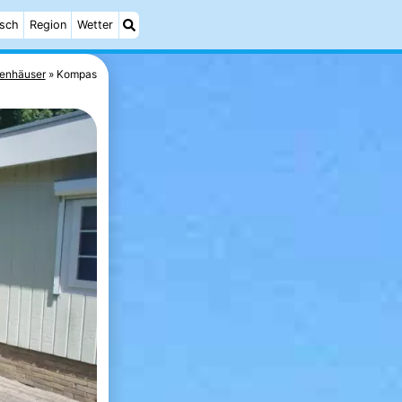
isch
Region
Wetter
ienhäuser
Kompas