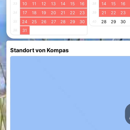
10
11
12
13
14
15
16
14
15
16
33
38
17
18
19
20
21
22
23
21
22
23
34
39
24
25
26
27
28
29
30
28
29
30
35
40
31
36
Standort von Kompas