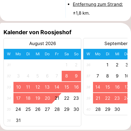
Entfernung zum Strand:
Oosterschelde
Burgh
-
±1,8 km.
Haamstede
Natur
Walcheren
Kalender von Roosjeshof
Kop
-
August 2026
September 
van
Veere
-
W
Mo
Di
Mi
Do
Fr
Sa
So
W
Mo
Di
Mi
Do
Schouwen
Natur
-
1
2
1
2
3
31
36
3
4
5
6
7
8
9
7
8
9
10
Oranjezon
Oostkapelle
-
32
37
10
11
12
13
14
15
16
14
15
16
17
33
38
Natur
-
17
18
19
20
21
22
23
21
22
23
24
34
39
de
Domburg
-
24
25
26
27
28
29
30
28
29
30
35
40
Mantelingen
Westkapelle
-
31
36
Natur
-