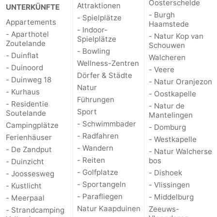
Oosterschelde
Attraktionen
UNTERKÜNFTE
- Burgh
- Spielplätze
Appartements
Haamstede
- Indoor-
- Aparthotel
- Natur Kop van
Spielplätze
Zoutelande
Schouwen
- Bowling
- Duinflat
Walcheren
Wellness-Zentren
- Duinoord
- Veere
Dörfer & Städte
- Duinweg 18
- Natur Oranjezon
Natur
- Kurhaus
- Oostkapelle
Führungen
- Residentie
- Natur de
Sport
Soutelande
Mantelingen
- Schwimmbader
Campingplätze
- Domburg
- Radfahren
Ferienhäuser
- Westkapelle
- Wandern
- De Zandput
- Natur Walcherse
- Reiten
bos
- Duinzicht
- Golfplatze
- Dishoek
- Joossesweg
- Sportangeln
- Vlissingen
- Kustlicht
- Parafliegen
- Middelburg
- Meerpaal
Natur Kaapduinen
Zeeuws-
- Strandcamping