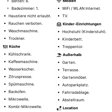
Betten: 6.
Medien
Badezimmer: 1.
WiFi / WLAN Internet.
Medizin
Haustiere nicht erlaubt.
TV.
Adressen
Region
Rauchen verboten.
Kinder-Einrichtungen
Waschmaschine.
Zeeland
Hochstuhl (Kinderstuhl).
Trockner.
Kinderbett.
Schouwen-
Küche
Treppentor.
Duiveland
-
Kühlschrank.
Außerhalb
Kaffeemaschine.
Garten.
Renesse
-
Wasserkocher.
Terrasse.
Brouwershaven
-
Zitruspresse.
Gartenmöbel.
Spülmaschine.
Autoparkplatz.
Bruinisse
-
Backofen.
Fahrradablage.
Zierikzee
-
Mikrowelle.
Abstellraum.
Kombi-Mikrowelle.
Location
Natur
-