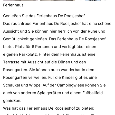
Ferienhaus
Joossesweg
-
Genießen Sie das Ferienhaus De Roosjeshof
Kustlicht
-
Das rauchfreue Ferienhaus De Roosjeshof hat eine schöne
Meerpaal
-
Aussicht und Sie können hier herrlich von der Ruhe und
Gemütlichkeit genießen. Das Ferienhaus De Roosjeshof
Strandcamping
-
bietet Platz für 6 Personen und verfügt über einen
Valkenisse
Zee,
Hotels
eigenen Parkplatz. Hinter dem Ferienhaus ist eine
Terrasse mit Aussicht auf die Dünen und den
Bos
Zimmer
Rosengarten. Sie können auch wunderbar in dem
en
(mit
Lastminutes
Rosengarten verweilen. Für die Kinder gibt es eine
Schaukel und Wippe. Auf der Campingwiese können Sie
Duin
Frühstück)
Strand
auch von anderen Spielgeräten und einem Fußballfeld
Sehen
genießen.
Was hat das Ferienhaus De Roosjeshof zu bieten:
&
-