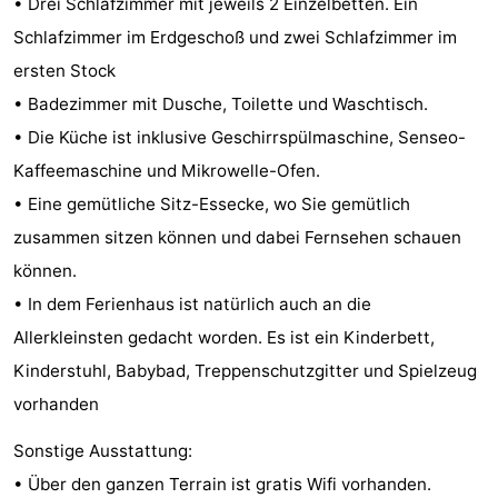
• Drei Schlafzimmer mit jeweils 2 Einzelbetten. Ein
tun
Museen
-
Schlafzimmer im Erdgeschoß und zwei Schlafzimmer im
ersten Stock
Galerien
-
• Badezimmer mit Dusche, Toilette und Waschtisch.
Denkmäler
-
• Die Küche ist inklusive Geschirrspülmaschine, Senseo-
Kaffeemaschine und Mikrowelle-Ofen.
Kirchen
-
• Eine gemütliche Sitz-Essecke, wo Sie gemütlich
Leuchtturme
-
zusammen sitzen können und dabei Fernsehen schauen
können.
Aussichtspunkte
Attraktionen
• In dem Ferienhaus ist natürlich auch an die
-
Allerkleinsten gedacht worden. Es ist ein Kinderbett,
Kinderstuhl, Babybad, Treppenschutzgitter und Spielzeug
Spielplätze
-
vorhanden
Indoor-
-
Sonstige Ausstattung:
Spielplätze
Bowling
Wellness-
• Über den ganzen Terrain ist gratis Wifi vorhanden.