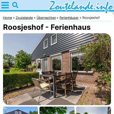
Home
Zoutelande
Home
Zoutelande
Übernachten
Ferienhäuser
Roosjeshof
Roosjeshof - Ferienhaus
Tipps
Für
kindern
Webcam
Webcam
Langstraat
Webcam
Strand
Übernachten
Appartements
-