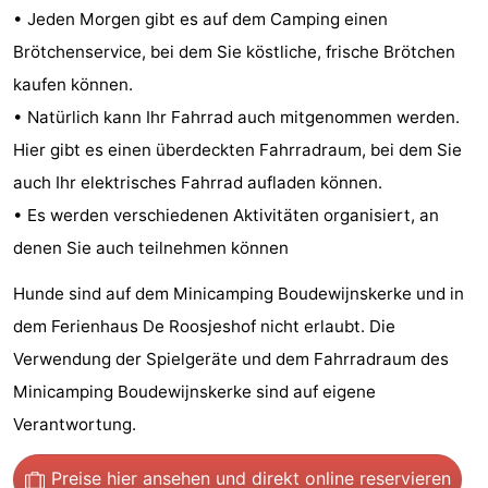
• Jeden Morgen gibt es auf dem Camping einen
Zentren
Dörfer
Brötchenservice, bei dem Sie köstliche, frische Brötchen
&
Natur
kaufen können.
• Natürlich kann Ihr Fahrrad auch mitgenommen werden.
Städte
Führungen
Hier gibt es einen überdeckten Fahrradraum, bei dem Sie
Sport
auch Ihr elektrisches Fahrrad aufladen können.
• Es werden verschiedenen Aktivitäten organisiert, an
-
denen Sie auch teilnehmen können
Schwimmbader
-
Hunde sind auf dem Minicamping Boudewijnskerke und in
dem Ferienhaus De Roosjeshof nicht erlaubt. Die
Radfahren
-
Verwendung der Spielgeräte und dem Fahrradraum des
Wandern
-
Minicamping Boudewijnskerke sind auf eigene
Verantwortung.
Reiten
-
Golfplatze
-
Preise hier ansehen
und direkt online reservieren