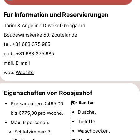
Parafliegen
-
Fur Information und Reservierungen
Sportangeln
Essen
Jorim & Angelina Duvekot-boogaard
Boudewijnskerke 50, Zoutelande
und
Veranstaltungen
tel. +31 683 375 985
trinken
-
mob. +31 683 375 985
mail.
E-mail
Ringstechen
Zoutelande
web.
Website
Actief
Praktisch
Eigenschaften von Roosjeshof
Forum
Sanitär
Preisangaben: €495,00
Route
Dusche.
bis €775,00 pro Woche.
Toilette.
Max. 6 personen.
-
Waschbecken.
Schlafzimmer: 3.
Parken
Reisebuchshop