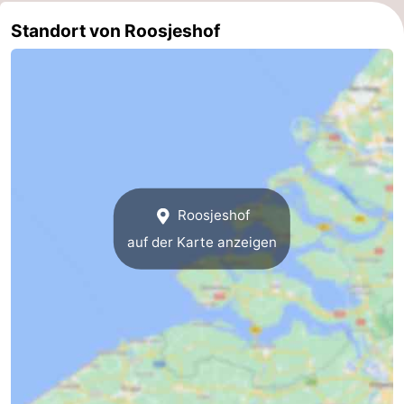
Standort von Roosjeshof
Walcherse
Dishoek
-
bos
Vlissingen
-
Middelburg
Zeeuws-
Vlaanderen
-
Nieuwvliet
-
Roosjeshof
Sluis
-
auf der Karte anzeigen
Cadzand
-
Natur
Wetter
Het
Kontakt
Zwin