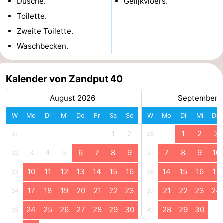
Dusche.
Gelijkvloers.
Toilette.
Zweite Toilette.
Waschbecken.
Kalender von Zandput 40
August 2026
September 
W
Mo
Di
Mi
Do
Fr
Sa
So
W
Mo
Di
Mi
Do
1
2
1
2
3
31
36
3
4
5
6
7
8
9
7
8
9
10
32
37
10
11
12
13
14
15
16
14
15
16
17
33
38
17
18
19
20
21
22
23
21
22
23
24
34
39
24
25
26
27
28
29
30
28
29
30
35
40