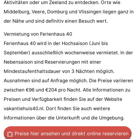
Aktivitäten oder um Zeeland zu entdecken. Orte wie
Medizin
Middelburg, Veere, Domburg und Vlissingen liegen ganz in
der Nähe und sind definitiv einen Besuch wert.
Adressen
Region
Vermietung von Ferienhaus 40
Zeeland
Ferienhaus 40 wird in der Hochsaison (Juni bis
Schouwen-
September) ausschließlich wochenweise vermietet. In der
Nebensaison sind Reservierungen mit einer
Duiveland
-
Mindestaufenthaltsdauer von 3 Nächten möglich.
Renesse
-
Ausnahmen sind auf Anfrage möglich. Die Preise variieren
zwischen €96 und €204 pro Nacht. Alle Informationen zu
Brouwershaven
-
Preisen und Verfügbarkeit finden Sie auf der Website
Bruinisse
-
vakantiehuis40.nl. Dort finden Sie auch weitere
Informationen über die Unterkunft und die Umgebung.
Zierikzee
-
Preise hier ansehen
und direkt online reservieren
Natur
-