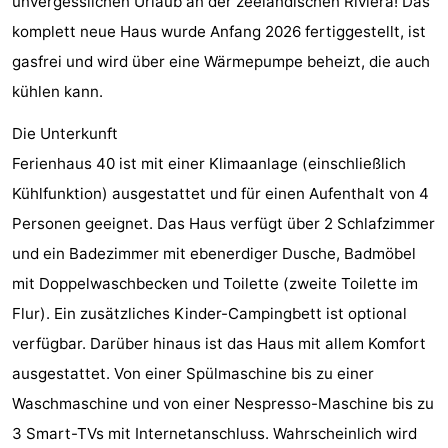
unvergesslichen Urlaub an der zeeländischen Riviera! Das
tun
Museen
-
komplett neue Haus wurde Anfang 2026 fertiggestellt, ist
gasfrei und wird über eine Wärmepumpe beheizt, die auch
Galerien
-
kühlen kann.
Denkmäler
-
Die Unterkunft
Kirchen
-
Ferienhaus 40 ist mit einer Klimaanlage (einschließlich
Kühlfunktion) ausgestattet und für einen Aufenthalt von 4
Leuchtturme
-
Personen geeignet. Das Haus verfügt über 2 Schlafzimmer
Aussichtspunkte
Attraktionen
und ein Badezimmer mit ebenerdiger Dusche, Badmöbel
mit Doppelwaschbecken und Toilette (zweite Toilette im
-
Flur). Ein zusätzliches Kinder-Campingbett ist optional
Spielplätze
-
verfügbar. Darüber hinaus ist das Haus mit allem Komfort
ausgestattet. Von einer Spülmaschine bis zu einer
Indoor-
-
Waschmaschine und von einer Nespresso-Maschine bis zu
Spielplätze
Bowling
Wellness-
3 Smart-TVs mit Internetanschluss. Wahrscheinlich wird