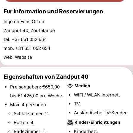
Fur Information und Reservierungen
Oosterschelde
Burgh
-
Inge en Fons Otten
Haamstede
Natur
Walcheren
Zandput 40, Zoutelande
Kop
-
tel. +31 651 052 654
mob. +31 651 052 654
van
Veere
-
web.
Website
Schouwen
Natur
-
Eigenschaften von Zandput 40
Oranjezon
Oostkapelle
-
Medien
Preisangaben: €650,00
Natur
-
WiFi / WLAN Internet.
bis €1.425,00 pro Woche.
TV.
de
Domburg
-
Max. 4 personen.
Ausländische TV-Sender.
Schlafzimmer: 2.
Mantelingen
Westkapelle
-
Betten: 4.
Kinder-Einrichtungen
Natur
-
Badezimmer: 1.
Kinderbett.