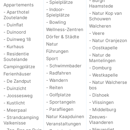
- Burgh
- Spielplätze
Appartements
Haamstede
- Indoor-
- Aparthotel
- Natur Kop van
Spielplätze
Zoutelande
Schouwen
- Bowling
- Duinflat
Walcheren
Wellness-Zentren
- Duinoord
- Veere
Dörfer & Städte
- Duinweg 18
- Natur Oranjezon
Natur
- Kurhaus
- Oostkapelle
Führungen
- Residentie
- Natur de
Sport
Soutelande
Mantelingen
- Schwimmbader
Campingplätze
- Domburg
- Radfahren
Ferienhäuser
- Westkapelle
- Wandern
- De Zandput
- Natur Walcherse
- Reiten
bos
- Duinzicht
- Golfplatze
- Dishoek
- Joossesweg
- Sportangeln
- Vlissingen
- Kustlicht
- Parafliegen
- Middelburg
- Meerpaal
Natur Kaapduinen
Zeeuws-
- Strandcamping
Vlaanderen
Valkenisse
Veranstaltungen
- Nieuwvliet