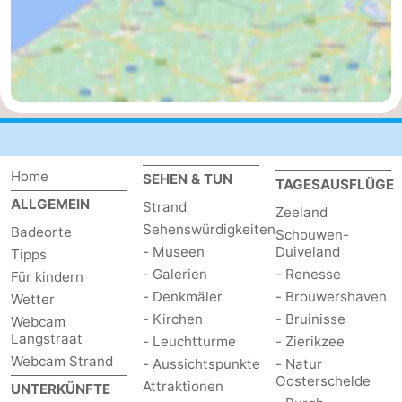
Home
SEHEN & TUN
TAGESAUSFLÜGE
ALLGEMEIN
Strand
Zeeland
Sehenswürdigkeiten
Badeorte
Schouwen-
- Museen
Duiveland
Tipps
- Galerien
- Renesse
Für kindern
- Denkmäler
- Brouwershaven
Wetter
- Kirchen
- Bruinisse
Webcam
Langstraat
- Leuchtturme
- Zierikzee
Webcam Strand
- Aussichtspunkte
- Natur
Oosterschelde
Attraktionen
UNTERKÜNFTE