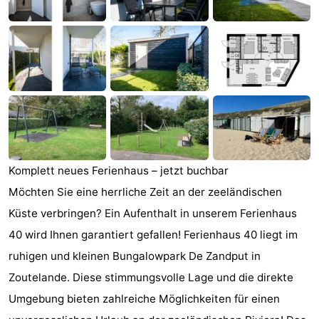
Joossesweg
-
Kustlicht
-
Meerpaal
-
Strandcamping
-
Valkenisse
Zee,
Hotels
Komplett neues Ferienhaus – jetzt buchbar
Bos
Zimmer
Möchten Sie eine herrliche Zeit an der zeeländischen
en
(mit
Lastminutes
Küste verbringen? Ein Aufenthalt in unserem Ferienhaus
40 wird Ihnen garantiert gefallen! Ferienhaus 40 liegt im
Duin
Frühstück)
Strand
ruhigen und kleinen Bungalowpark De Zandput in
Sehen
Zoutelande. Diese stimmungsvolle Lage und die direkte
Umgebung bieten zahlreiche Möglichkeiten für einen
&
-