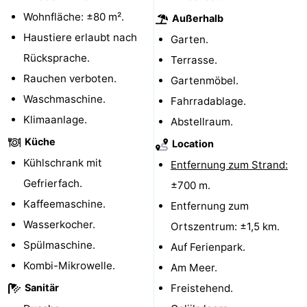
Wohnfläche: ±80 m².
Außerhalb
Walcherse
Dishoek
-
Haustiere erlaubt nach
Garten.
bos
Vlissingen
-
Rücksprache.
Terrasse.
Rauchen verboten.
Gartenmöbel.
Middelburg
Zeeuws-
Waschmaschine.
Fahrradablage.
Vlaanderen
-
Klimaanlage.
Abstellraum.
Küche
Location
Nieuwvliet
-
Kühlschrank mit
Entfernung zum Strand:
Sluis
-
Gefrierfach.
±700 m.
Kaffeemaschine.
Entfernung zum
Cadzand
-
Wasserkocher.
Ortszentrum: ±1,5 km.
Natur
Wetter
Spülmaschine.
Auf Ferienpark.
Kombi-Mikrowelle.
Am Meer.
Het
Kontakt
Sanitär
Freistehend.
Zwin