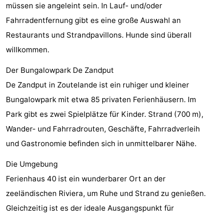
müssen sie angeleint sein. In Lauf- und/oder
Parafliegen
-
Fahrradentfernung gibt es eine große Auswahl an
Restaurants und Strandpavillons. Hunde sind überall
Sportangeln
Essen
willkommen.
und
Veranstaltungen
Der Bungalowpark De Zandput
trinken
-
De Zandput in Zoutelande ist ein ruhiger und kleiner
Bungalowpark mit etwa 85 privaten Ferienhäusern. Im
Ringstechen
Zoutelande
Park gibt es zwei Spielplätze für Kinder. Strand (700 m),
Actief
Praktisch
Wander- und Fahrradrouten, Geschäfte, Fahrradverleih
und Gastronomie befinden sich in unmittelbarer Nähe.
Forum
Die Umgebung
Route
Ferienhaus 40 ist ein wunderbarer Ort an der
-
zeeländischen Riviera, um Ruhe und Strand zu genießen.
Gleichzeitig ist es der ideale Ausgangspunkt für
Parken
Reisebuchshop