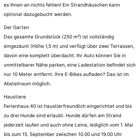
es Ihnen an nichts fehlen! Ein Strandhäuschen kann
Zentren
Dörfer
optional dazugebucht werden.
&
Natur
Der Garten
Das gesamte Grundstück (250 m²) ist vollständig
Städte
Führungen
eingezäunt (Höhe 1,5 m) und verfügt über zwei Terrassen,
Sport
davon eine komplett überdacht. Ihr Auto können Sie in
unmittelbarer Nähe parken, eine Ladestation befindet sich
-
nur 10 Meter entfernt. Ihre E-Bikes aufladen? Das ist im
Schwimmbader
-
Abstellraum möglich.
Radfahren
-
Haustiere
Ferienhaus 40 ist haustierfreundlich eingerichtet und bis
Wandern
-
zu drei Hunde sind erlaubt. Hunde dürfen am Strand
Reiten
-
jederzeit laufen und auch ohne Leine, lediglich vom 1. Mai
bis zum 15. September zwischen 10.00 und 19.00 Uhr
Golfplatze
-