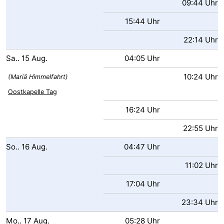
09:44 Uhr
Medizin
15:44 Uhr
Adressen
Region
22:14 Uhr
Sa..
15
Aug.
04:05 Uhr
Zeeland
10:24 Uhr
(Mariä Himmelfahrt)
Schouwen-
Oostkapelle Tag
Duiveland
-
16:24 Uhr
22:55 Uhr
Renesse
-
So..
16
Aug.
04:47 Uhr
Brouwershaven
-
11:02 Uhr
Bruinisse
-
17:04 Uhr
Zierikzee
-
23:34 Uhr
Natur
-
Mo..
17
Aug.
05:28 Uhr