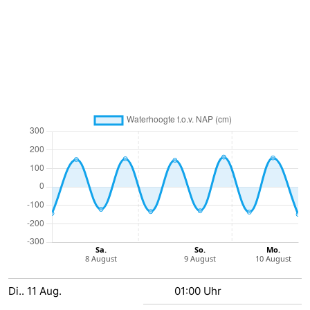
Zentren
Dörfer
&
Natur
Städte
Führungen
Sport
-
Schwimmbader
-
Radfahren
-
Wandern
-
Reiten
-
Di..
11
Aug.
01:00 Uhr
Golfplatze
-