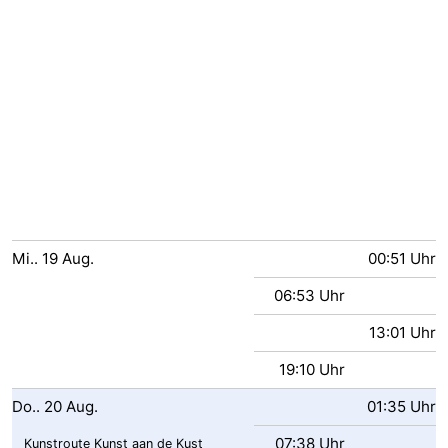
Walcherse
Dishoek
-
bos
Vlissingen
-
Middelburg
Zeeuws-
Vlaanderen
-
Nieuwvliet
-
Mi..
19
Aug.
00:51 Uhr
Sluis
-
06:53 Uhr
Cadzand
-
13:01 Uhr
Natur
Wetter
19:10 Uhr
Het
Kontakt
Do..
20
Aug.
01:35 Uhr
Zwin
07:38 Uhr
Kunstroute Kunst aan de Kust