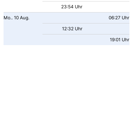
23:54 Uhr
tun
Museen
-
Mo..
10
Aug.
06:27 Uhr
Galerien
-
12:32 Uhr
Denkmäler
-
19:01 Uhr
Kirchen
-
Leuchtturme
-
Aussichtspunkte
Attraktionen
-
Spielplätze
-
Indoor-
-
Spielplätze
Bowling
Wellness-