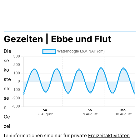
Aparthotel
-
Zoutelande
Duinflat
-
Duinoord
-
Gezeiten | Ebbe und Flut
Duinweg
-
Die
se
18
Kurhaus
-
ko
Residentie
Campingplätze
ste
nlo
Soutelande
Ferienhäuser
se
-
n
Ge
De
-
zei
Zandput
Duinzicht
-
teninformationen sind nur für private
Freizeitaktivitäten