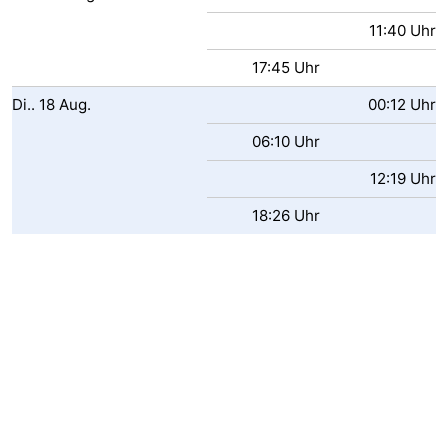
11:40 Uhr
Oosterschelde
Burgh
-
17:45 Uhr
Haamstede
Natur
Walcheren
Di..
18
Aug.
00:12 Uhr
Kop
-
06:10 Uhr
van
Veere
-
12:19 Uhr
18:26 Uhr
Schouwen
Natur
-
Oranjezon
Oostkapelle
-
Natur
-
de
Domburg
-
Mantelingen
Westkapelle
-
Natur
-