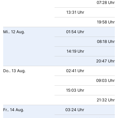
07:28 Uhr
Parafliegen
-
13:31 Uhr
Sportangeln
Essen
19:58 Uhr
Mi..
12
Aug.
01:54 Uhr
und
Veranstaltungen
08:18 Uhr
trinken
-
14:19 Uhr
Ringstechen
Zoutelande
20:47 Uhr
Actief
Praktisch
Do..
13
Aug.
02:41 Uhr
Forum
09:03 Uhr
15:03 Uhr
Route
21:32 Uhr
-
Fr..
14
Aug.
03:24 Uhr
Parken
Reisebuchshop