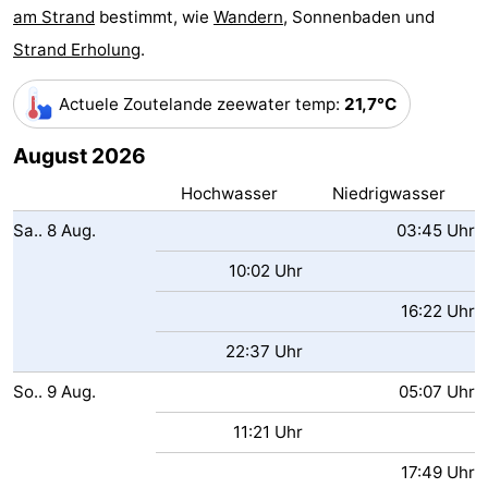
am Strand
bestimmt, wie
Wandern
, Sonnenbaden und
Joossesweg
-
Strand Erholung
.
Kustlicht
-
Actuele Zoutelande zeewater temp
:
21,7°C
Meerpaal
-
August 2026
Strandcamping
-
Hochwasser
Niedrigwasser
Valkenisse
Zee,
Hotels
Sa..
8
Aug.
03:45 Uhr
10:02 Uhr
Bos
Zimmer
16:22 Uhr
en
(mit
Lastminutes
22:37 Uhr
Duin
Frühstück)
Strand
So..
9
Aug.
05:07 Uhr
Sehen
11:21 Uhr
&
-
17:49 Uhr