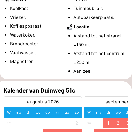
Koelkast.
Tuinmeubilair.
Zeeland
Vriezer.
Autoparkeerplaats.
Schouwen-
Koffieapparaat.
Locatie
Waterkoker.
Afstand tot het strand:
Duiveland
-
Broodrooster.
±150 m.
Renesse
-
Vaatwasser.
Afstand tot het centrum:
Magnetron.
±250 m.
Brouwershaven
-
Aan zee.
Bruinisse
-
Zierikzee
-
Kalender van Duinweg 51c
augustus 2026
september 
Natuur
-
W
ma
di
wo
do
vr
za
zo
W
ma
di
wo
do
Oosterschelde
Burgh
-
1
2
1
2
3
31
36
Haamstede
Natuur
Walcheren