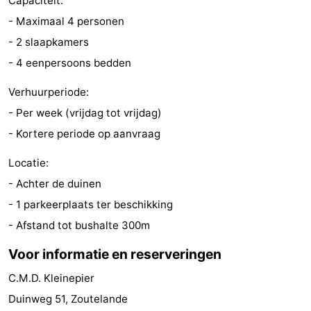
Capaciteit:
Steden
Rondleidingen
- Maximaal 4 personen
- 2 slaapkamers
Sporten
- 4 eenpersoons bedden
-
Verhuurperiode:
- Per week (vrijdag tot vrijdag)
Zwembaden
-
- Kortere periode op aanvraag
Fietsen
-
Locatie:
Wandelen
-
- Achter de duinen
- 1 parkeerplaats ter beschikking
Paardrijden
-
- Afstand tot bushalte 300m
Golfbanen
-
Voor informatie en reserveringen
Delta-
Eten
C.M.D. Kleinepier
Duinweg 51, Zoutelande
en
en
Evenementen