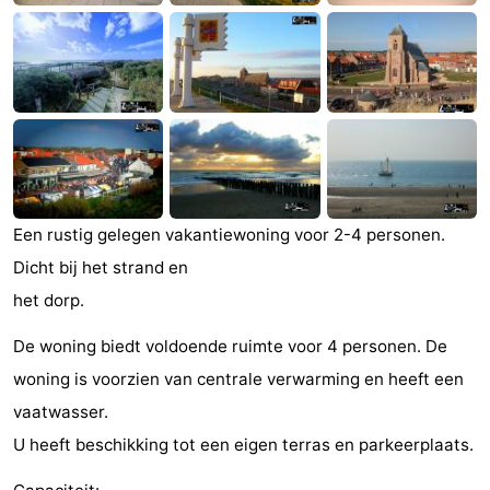
Monumenten
-
Kerken
-
Vuurtorens
-
Uitkijkpunten
Attracties
-
Een rustig gelegen vakantiewoning voor 2-4 personen.
Dicht bij het strand en
Speeltuinen
-
het dorp.
Binnenspeeltuinen
-
De woning biedt voldoende ruimte voor 4 personen. De
Bowlen
Wellness
woning is voorzien van centrale verwarming en heeft een
vaatwasser.
centra
Dorpen
U heeft beschikking tot een eigen terras en parkeerplaats.
&
Natuur