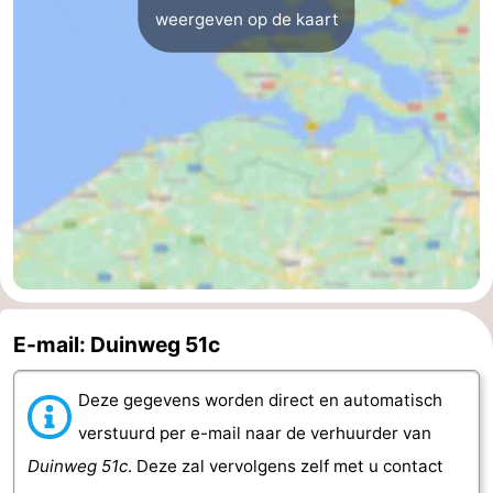
weergeven op de kaart
Middelburg
Zeeuws-
Vlaanderen
-
Nieuwvliet
-
Sluis
-
Cadzand
-
Natuur
Weer
Het
Contact
E-mail: Duinweg 51c
Zwin
Deze gegevens worden direct en automatisch
verstuurd per e-mail naar de verhuurder van
Duinweg 51c
. Deze zal vervolgens zelf met u contact