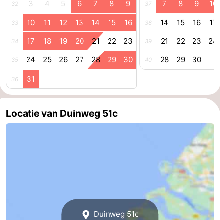
3
4
5
6
7
8
9
7
8
9
10
32
37
Kop
-
10
11
12
13
14
15
16
14
15
16
17
33
38
van
Veere
-
17
18
19
20
21
22
23
21
22
23
24
34
39
24
25
26
27
28
29
30
28
29
30
Schouwen
Natuur
-
35
40
31
36
Oranjezon
Oostkapelle
-
Natuur
-
Locatie van Duinweg 51c
de
Domburg
-
Mantelingen
Westkapelle
-
Natuur
-
Walcherse
Dishoek
-
Duinweg 51c
bos
Vlissingen
-