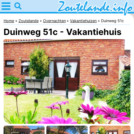
Home
Zoutelande
Home
Zoutelande
Overnachten
Vakantiehuizen
Duinweg 51c
Duinweg 51c - Vakantiehuis
Tips
Voor
kinderen
Webcam
Webcam
Langstraat
Webcam
Strand
Overnachten
Appartementen
Bed