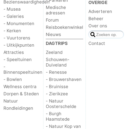
- Parkeren
Bezienswaardigheden
OVERIGE
Medische
- Musea
Adverteren
adressen
- Galeries
Beheer
Forum
- Monumenten
Over ons
Reisboekenwinkel
- Kerken
Nieuws
- Vuurtorens
DAGTRIPS
Contact
- Uitkijkpunten
Attracties
Zeeland
- Speeltuinen
Schouwen-
Duiveland
-
Binnenspeeltuinen
- Renesse
- Bowlen
- Brouwershaven
Wellness centra
- Bruinisse
Dorpen & Steden
- Zierikzee
Natuur
- Natuur
Oosterschelde
Rondleidingen
- Burgh
Haamstede
- Natuur Kop van