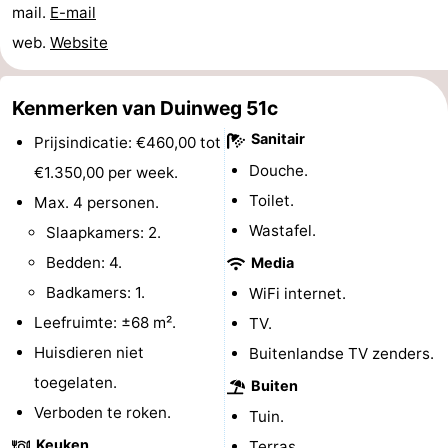
mail.
E-mail
paravliegen
drinken
Ringrijden
web.
Website
Zoutelande
Kenmerken van Duinweg 51c
Actief
Praktisch
Sanitair
Prijsindicatie: €460,00 tot
Forum
Douche.
€1.350,00 per week.
Toilet.
Max. 4 personen.
Route
Wastafel.
Slaapkamers: 2.
-
Bedden: 4.
Media
Badkamers: 1.
WiFi internet.
Parkeren
Reisboekenwinkel
Leefruimte: ±68 m².
TV.
Nieuws
Huisdieren niet
Buitenlandse TV zenders.
toegelaten.
Buiten
Medische
Verboden te roken.
Tuin.
adressen
Regio
Keuken
Terras.