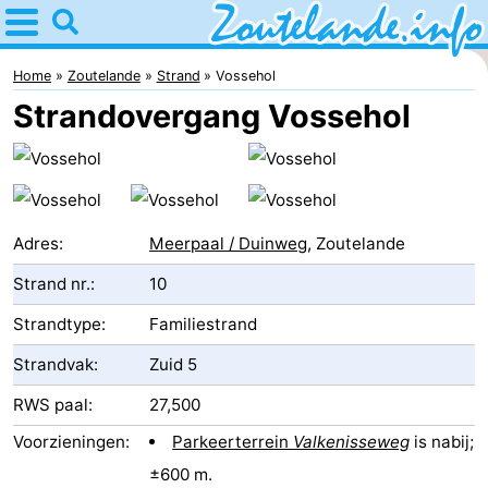
Home
Zoutelande
Home
Zoutelande
Strand
Vossehol
Strandovergang Vossehol
Tips
Voor
kinderen
Webcam
Adres:
Meerpaal / Duinweg
, Zoutelande
Webcam
Strand nr.:
10
Langstraat
Webcam
Strandtype:
Familiestrand
Strandvak:
Zuid 5
Strand
Overnachten
RWS paal:
27,500
Appartementen
Voorzieningen:
Parkeerterrein
Valkenisseweg
is nabij;
Bed
±600 m.