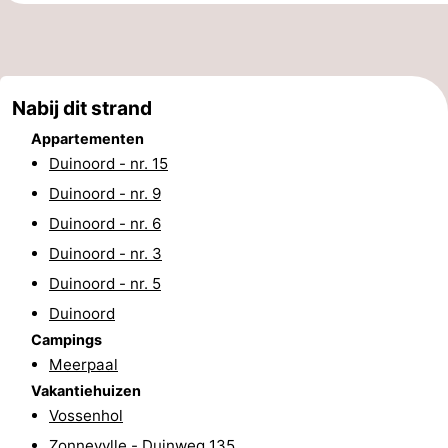
Steden
Rondleidingen
Sporten
Nabij dit strand
-
Appartementen
Duinoord - nr. 15
Zwembaden
-
Duinoord - nr. 9
Fietsen
-
Duinoord - nr. 6
Duinoord - nr. 3
Wandelen
-
Duinoord - nr. 5
Paardrijden
-
Duinoord
Campings
Golfbanen
-
Meerpaal
Delta-
Eten
Vakantiehuizen
Vossenhol
en
en
Evenementen
Zonnevylle - Duinweg 135