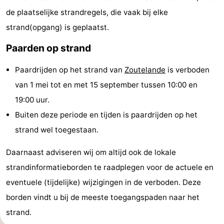
de plaatselijke strandregels, die vaak bij elke
Monumenten
-
strand(opgang) is geplaatst.
Kerken
-
Paarden op strand
Vuurtorens
-
Paardrijden op het strand van
Zoutelande
is verboden
Uitkijkpunten
Attracties
van 1 mei tot en met 15 september tussen 10:00 en
19:00 uur.
-
Buiten deze periode en tijden is paardrijden op het
Speeltuinen
-
strand wel toegestaan.
Binnenspeeltuinen
-
Daarnaast adviseren wij om altijd ook de lokale
strandinformatieborden te raadplegen voor de actuele en
Bowlen
Wellness
eventuele (tijdelijke) wijzigingen in de verboden. Deze
centra
Dorpen
borden vindt u bij de meeste toegangspaden naar het
strand.
&
Natuur