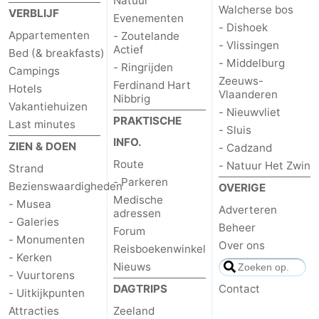
Natuur
Walcherse bos
VERBLIJF
Evenementen
- Dishoek
Appartementen
- Zoutelande
- Vlissingen
Actief
Bed (& breakfasts)
- Middelburg
- Ringrijden
Campings
Zeeuws-
Ferdinand Hart
Hotels
Vlaanderen
Nibbrig
Vakantiehuizen
- Nieuwvliet
PRAKTISCHE
Last minutes
- Sluis
INFO.
ZIEN & DOEN
- Cadzand
Route
- Natuur Het Zwin
Strand
- Parkeren
Bezienswaardigheden
OVERIGE
Medische
- Musea
Adverteren
adressen
- Galeries
Beheer
Forum
- Monumenten
Over ons
Reisboekenwinkel
- Kerken
Nieuws
- Vuurtorens
DAGTRIPS
Contact
- Uitkijkpunten
Attracties
Zeeland