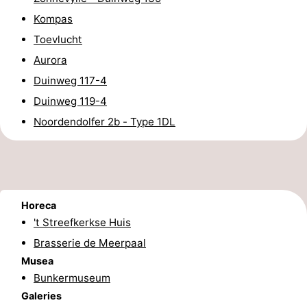
Kompas
paravliegen
drinken
Ringrijden
Toevlucht
Zoutelande
Aurora
Duinweg 117-4
Actief
Praktisch
Duinweg 119-4
Forum
Noordendolfer 2b - Type 1DL
Route
-
Horeca
Parkeren
Reisboekenwinkel
't Streefkerkse Huis
Nieuws
Brasserie de Meerpaal
Musea
Medische
Bunkermuseum
Galeries
adressen
Regio