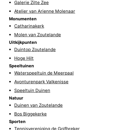
Galerie Zilte Zee
Zeeland
Atelier van Arienne Molenaar
Monumenten
Schouwen-
Catharinakerk
Molen van Zoutelande
Duiveland
-
Uitkijkpunten
Renesse
-
Duintop Zoutelande
Hoge Hilt
Brouwershaven
-
Speeltuinen
Waterspeeltuin de Meerpaal
Bruinisse
-
Avonturenpark Valkenisse
Zierikzee
-
Speeltuin Duinen
Natuur
Natuur
-
Duinen van Zoutelande
Bos Biggekerke
Oosterschelde
Burgh
-
Sporten
Haamstede
Natuur
Walcheren
Tennisvereniging de Golfbreker