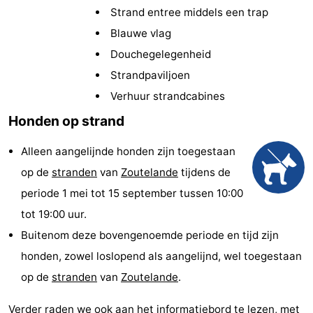
Strand entree middels een trap
(&
Campings
Blauwe vlag
breakfasts)
Hotels
Douchegelegenheid
Strandpaviljoen
Vakantiehuizen
Verhuur strandcabines
Last
Honden op strand
minutes
Strand
Alleen aangelijnde honden zijn toegestaan
op de
stranden
van
Zoutelande
tijdens de
Zien
periode 1 mei tot 15 september tussen 10:00
&
Bezienswaardigheden
tot 19:00 uur.
Buitenom deze bovengenoemde periode en tijd zijn
doen
-
honden, zowel loslopend als aangelijnd, wel toegestaan
Musea
-
op de
stranden
van
Zoutelande
.
Galeries
-
Verder raden we ook aan het informatiebord te lezen, met