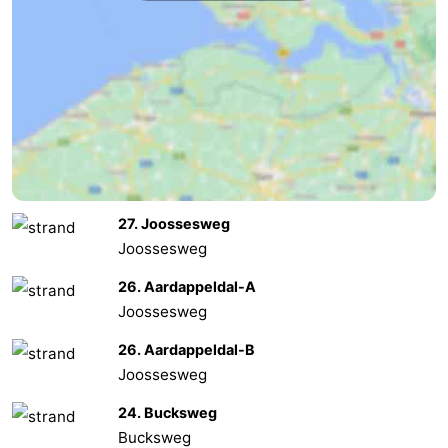
Middelburg
Zeeuws-
Vlaanderen
-
Nieuwvliet
-
Sluis
-
Cadzand
-
27. Joossesweg
Joossesweg
Natuur
Weer
26. Aardappeldal-A
Het
Contact
Joossesweg
26. Aardappeldal-B
Zwin
Joossesweg
24. Bucksweg
Bucksweg