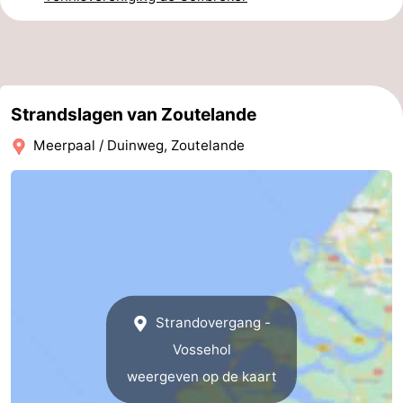
Kop
-
van
Veere
-
Strandslagen van Zoutelande
Schouwen
Natuur
-
Meerpaal / Duinweg, Zoutelande
Oranjezon
Oostkapelle
-
Natuur
-
de
Domburg
-
Mantelingen
Westkapelle
-
Natuur
-
Strandovergang -
Vossehol
Walcherse
Dishoek
-
weergeven op de kaart
bos
Vlissingen
-