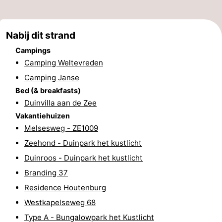
Steden
Rondleidingen
Nabij dit strand
Sporten
Campings
-
Camping Weltevreden
Camping Janse
Zwembaden
-
Bed (& breakfasts)
Duinvilla aan de Zee
Fietsen
-
Vakantiehuizen
Wandelen
-
Melsesweg - ZE1009
Zeehond - Duinpark het kustlicht
Paardrijden
-
Duinroos - Duinpark het kustlicht
Golfbanen
-
Branding 37
Residence Houtenburg
Delta-
Eten
Westkapelseweg 68
en
en
Evenementen
Type A - Bungalowpark het Kustlicht