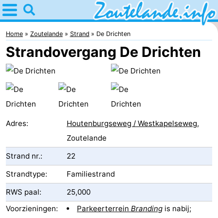
Home
Zoutelande
Home
Zoutelande
Strand
De Drichten
Strandovergang De Drichten
Tips
Voor
kinderen
Webcam
Webcam
Adres:
Houtenburgseweg / Westkapelseweg
,
Zoutelande
Langstraat
Webcam
Strand nr.:
22
Strand
Overnachten
Strandtype:
Familiestrand
Appartementen
RWS paal:
25,000
Bed
Voorzieningen:
Parkeerterrein
Branding
is nabij;