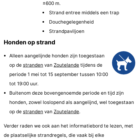
±600 m.
(&
Campings
Strand entree middels een trap
breakfasts)
Hotels
Douchegelegenheid
Strandpaviljoen
Vakantiehuizen
Honden op strand
Last
Alleen aangelijnde honden zijn toegestaan
minutes
Strand
op de
stranden
van
Zoutelande
tijdens de
periode 1 mei tot 15 september tussen 10:00
Zien
tot 19:00 uur.
&
Bezienswaardigheden
Buitenom deze bovengenoemde periode en tijd zijn
honden, zowel loslopend als aangelijnd, wel toegestaan
doen
-
op de
stranden
van
Zoutelande
.
Musea
-
Verder raden we ook aan het informatiebord te lezen, met
Galeries
-
de plaatselijke strandregels, die vaak bij elke