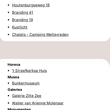
Houtenburgseweg 18
paravliegen
drinken
Ringrijden
Branding 41
Zoutelande
Branding 19
Kustlicht
Actief
Praktisch
Chalets - Camping Weltevreden
Forum
Route
-
Horeca
't Streefkerkse Huis
Parkeren
Reisboekenwinkel
Musea
Bunkermuseum
Nieuws
Galeries
Galerie Zilte Zee
Medische
Atelier van Arienne Molenaar
adressen
Regio
Monumenten