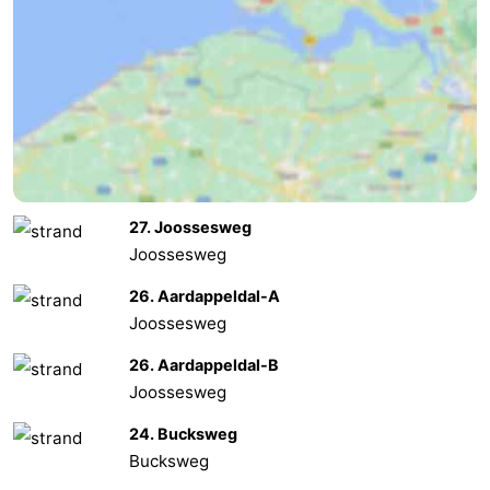
Middelburg
Zeeuws-
Vlaanderen
-
Nieuwvliet
-
Sluis
-
27. Joossesweg
Cadzand
-
Joossesweg
Natuur
Weer
26. Aardappeldal-A
Joossesweg
Het
Contact
26. Aardappeldal-B
Zwin
Joossesweg
24. Bucksweg
Bucksweg