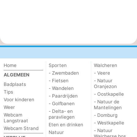
Home
Sporten
Walcheren
- Zwembaden
- Veere
ALGEMEEN
- Fietsen
- Natuur
Badplaats
Oranjezon
- Wandelen
Tips
- Oostkapelle
- Paardrijden
Voor kinderen
- Natuur de
- Golfbanen
Weer
Mantelingen
- Delta- en
Webcam
- Domburg
paravliegen
Langstraat
- Westkapelle
Eten en drinken
Webcam Strand
- Natuur
Natuur
Walcherse bos