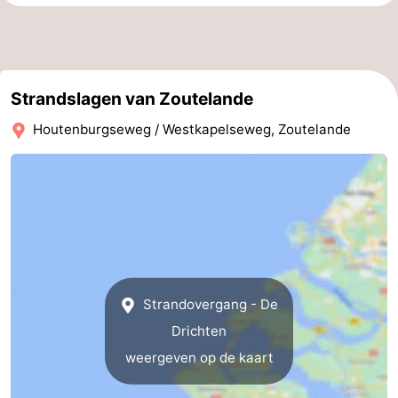
Kop
-
van
Veere
-
Strandslagen van Zoutelande
Schouwen
Natuur
-
Houtenburgseweg / Westkapelseweg, Zoutelande
Oranjezon
Oostkapelle
-
Natuur
-
de
Domburg
-
Mantelingen
Westkapelle
-
Strandovergang - De
Natuur
-
Drichten
Walcherse
Dishoek
-
weergeven op de kaart
bos
Vlissingen
-