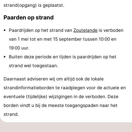
strand(opgang) is geplaatst.
Monumenten
-
Paarden op strand
Kerken
-
Paardrijden op het strand van
Zoutelande
is verboden
Vuurtorens
-
van 1 mei tot en met 15 september tussen 10:00 en
Uitkijkpunten
Attracties
19:00 uur.
Buiten deze periode en tijden is paardrijden op het
-
strand wel toegestaan.
Speeltuinen
-
Daarnaast adviseren wij om altijd ook de lokale
Binnenspeeltuinen
-
strandinformatieborden te raadplegen voor de actuele en
eventuele (tijdelijke) wijzigingen in de verboden. Deze
Bowlen
Wellness
borden vindt u bij de meeste toegangspaden naar het
centra
Dorpen
strand.
&
Natuur