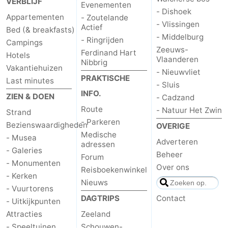
VERBLIJF
Evenementen
- Dishoek
Appartementen
- Zoutelande
- Vlissingen
Actief
Bed (& breakfasts)
- Middelburg
- Ringrijden
Campings
Zeeuws-
Ferdinand Hart
Hotels
Vlaanderen
Nibbrig
Vakantiehuizen
- Nieuwvliet
PRAKTISCHE
Last minutes
- Sluis
INFO.
ZIEN & DOEN
- Cadzand
Route
- Natuur Het Zwin
Strand
- Parkeren
Bezienswaardigheden
OVERIGE
Medische
- Musea
Adverteren
adressen
- Galeries
Beheer
Forum
- Monumenten
Over ons
Reisboekenwinkel
- Kerken
Nieuws
- Vuurtorens
DAGTRIPS
Contact
- Uitkijkpunten
Attracties
Zeeland
- Speeltuinen
Schouwen-