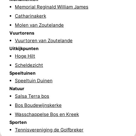
Memorial Reginald William James
Zeeland
Catharinakerk
Schouwen-
Molen van Zoutelande
Vuurtorens
Duiveland
-
Vuurtoren van Zoutelande
Uitkijkpunten
Renesse
-
Hoge Hilt
Brouwershaven
-
Scheldezicht
Speeltuinen
Bruinisse
-
Speeltuin Duinen
Natuur
Zierikzee
-
Salsa Terra bos
Bos Boudewijnskerke
Natuur
-
Wasschappelse Bos en Kreek
Oosterschelde
Burgh
-
Sporten
Tennisvereniging de Golfbreker
Haamstede
Natuur
Walcheren