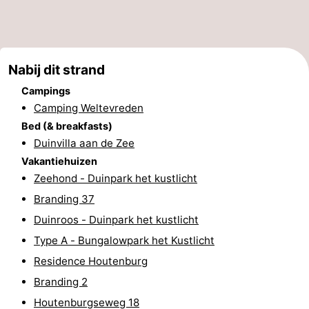
Steden
Rondleidingen
Sporten
Nabij dit strand
-
Campings
Camping Weltevreden
Zwembaden
-
Bed (& breakfasts)
Duinvilla aan de Zee
Fietsen
-
Vakantiehuizen
Wandelen
-
Zeehond - Duinpark het kustlicht
Branding 37
Paardrijden
-
Duinroos - Duinpark het kustlicht
Golfbanen
-
Type A - Bungalowpark het Kustlicht
Residence Houtenburg
Delta-
Eten
Branding 2
en
en
Evenementen
Houtenburgseweg 18