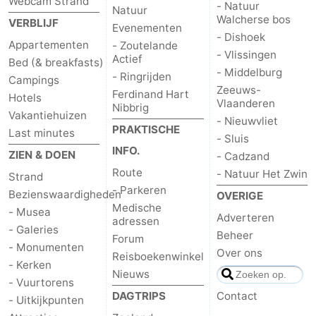
Webcam Strand
- Natuur
Natuur
Walcherse bos
VERBLIJF
Evenementen
- Dishoek
Appartementen
- Zoutelande
- Vlissingen
Actief
Bed (& breakfasts)
- Middelburg
- Ringrijden
Campings
Zeeuws-
Ferdinand Hart
Hotels
Vlaanderen
Nibbrig
Vakantiehuizen
- Nieuwvliet
PRAKTISCHE
Last minutes
- Sluis
INFO.
ZIEN & DOEN
- Cadzand
Route
- Natuur Het Zwin
Strand
- Parkeren
Bezienswaardigheden
OVERIGE
Medische
- Musea
Adverteren
adressen
- Galeries
Beheer
Forum
- Monumenten
Over ons
Reisboekenwinkel
- Kerken
Nieuws
- Vuurtorens
DAGTRIPS
Contact
- Uitkijkpunten