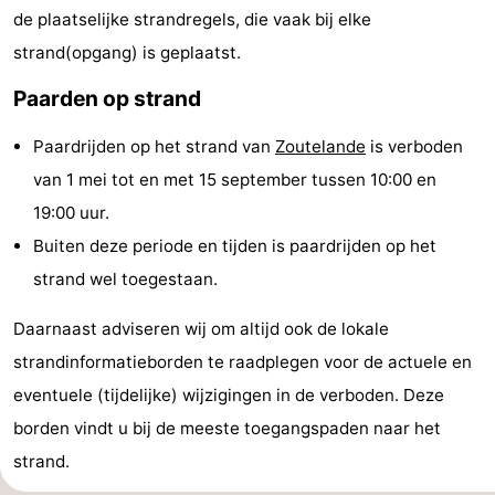
de plaatselijke strandregels, die vaak bij elke
Monumenten
-
strand(opgang) is geplaatst.
Kerken
-
Paarden op strand
Vuurtorens
-
Paardrijden op het strand van
Zoutelande
is verboden
Uitkijkpunten
Attracties
van 1 mei tot en met 15 september tussen 10:00 en
19:00 uur.
-
Buiten deze periode en tijden is paardrijden op het
Speeltuinen
-
strand wel toegestaan.
Binnenspeeltuinen
-
Daarnaast adviseren wij om altijd ook de lokale
strandinformatieborden te raadplegen voor de actuele en
Bowlen
Wellness
eventuele (tijdelijke) wijzigingen in de verboden. Deze
centra
Dorpen
borden vindt u bij de meeste toegangspaden naar het
strand.
&
Natuur