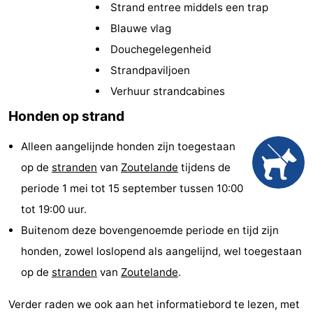
Strand entree middels een trap
(&
Campings
Blauwe vlag
breakfasts)
Hotels
Douchegelegenheid
Strandpaviljoen
Vakantiehuizen
Verhuur strandcabines
Last
Honden op strand
minutes
Strand
Alleen aangelijnde honden zijn toegestaan
op de
stranden
van
Zoutelande
tijdens de
Zien
periode 1 mei tot 15 september tussen 10:00
&
Bezienswaardigheden
tot 19:00 uur.
Buitenom deze bovengenoemde periode en tijd zijn
doen
-
honden, zowel loslopend als aangelijnd, wel toegestaan
Musea
-
op de
stranden
van
Zoutelande
.
Galeries
-
Verder raden we ook aan het informatiebord te lezen, met