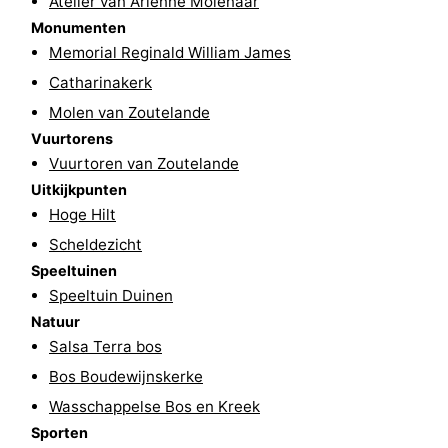
Atelier van Arienne Molenaar
Monumenten
Zeeland
Memorial Reginald William James
Schouwen-
Catharinakerk
Molen van Zoutelande
Duiveland
-
Vuurtorens
Vuurtoren van Zoutelande
Renesse
-
Uitkijkpunten
Brouwershaven
-
Hoge Hilt
Scheldezicht
Bruinisse
-
Speeltuinen
Speeltuin Duinen
Zierikzee
-
Natuur
Salsa Terra bos
Natuur
-
Bos Boudewijnskerke
Oosterschelde
Burgh
-
Wasschappelse Bos en Kreek
Sporten
Haamstede
Natuur
Walcheren