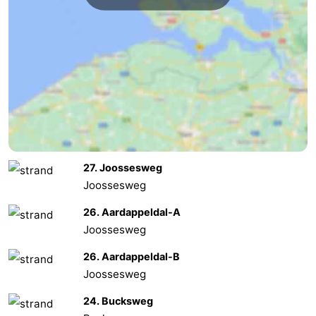
Middelburg
Zeeuws-
Vlaanderen
-
Nieuwvliet
-
Sluis
-
Cadzand
-
27. Joossesweg
Natuur
Weer
Joossesweg
26. Aardappeldal-A
Het
Contact
Joossesweg
Zwin
26. Aardappeldal-B
Joossesweg
24. Bucksweg