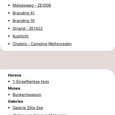
Melsesweg - ZE1009
paravliegen
drinken
Ringrijden
Branding 41
Zoutelande
Branding 19
Strand - ZE1422
Actief
Praktisch
Kustlicht
Forum
Chalets - Camping Weltevreden
Route
-
Horeca
Parkeren
Reisboekenwinkel
't Streefkerkse Huis
Musea
Nieuws
Bunkermuseum
Medische
Galeries
Galerie Zilte Zee
adressen
Regio