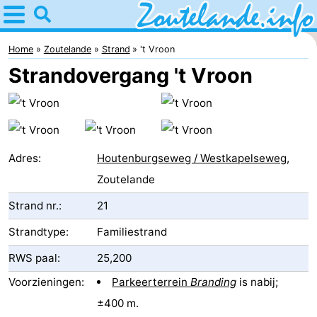
Home
Zoutelande
Home
Zoutelande
Strand
't Vroon
Strandovergang 't Vroon
Tips
Voor
kinderen
Webcam
Adres:
Houtenburgseweg / Westkapelseweg
,
Webcam
Zoutelande
Strand nr.:
21
Langstraat
Webcam
Strandtype:
Familiestrand
Strand
Overnachten
RWS paal:
25,200
Appartementen
Voorzieningen:
Parkeerterrein
Branding
is nabij;
Bed
±400 m.