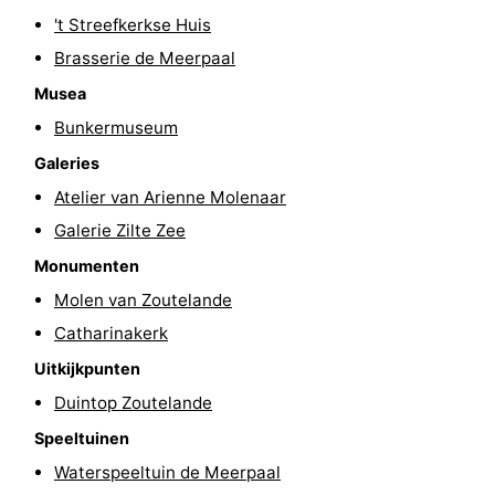
't Streefkerkse Huis
Kop
-
Brasserie de Meerpaal
van
Veere
-
Musea
Bunkermuseum
Schouwen
Natuur
-
Galeries
Oranjezon
Oostkapelle
-
Atelier van Arienne Molenaar
Galerie Zilte Zee
Natuur
-
Monumenten
de
Domburg
-
Molen van Zoutelande
Catharinakerk
Mantelingen
Westkapelle
-
Uitkijkpunten
Natuur
-
Duintop Zoutelande
Walcherse
Dishoek
-
Speeltuinen
Waterspeeltuin de Meerpaal
bos
Vlissingen
-