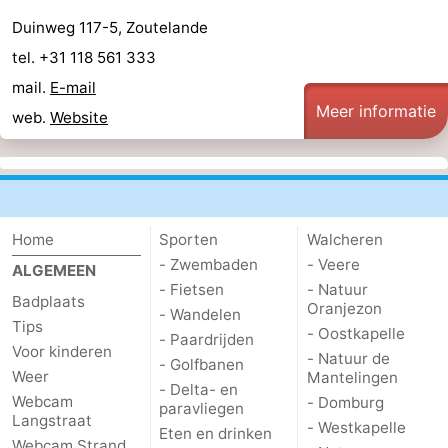
Duinweg 117-5, Zoutelande
tel. +31 118 561 333
mail.
E-mail
Meer informatie
web.
Website
Home
Sporten
Walcheren
- Zwembaden
- Veere
ALGEMEEN
- Fietsen
- Natuur
Badplaats
Oranjezon
- Wandelen
Tips
- Oostkapelle
- Paardrijden
Voor kinderen
- Natuur de
- Golfbanen
Weer
Mantelingen
- Delta- en
Webcam
- Domburg
paravliegen
Langstraat
- Westkapelle
Eten en drinken
Webcam Strand