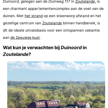
Duinoord
, gelegen aan de
Duinweg 117
in
Zoutelande
, is
(&
Campings
een charmant appartementencomplex aan de voet van de
duinen. Met
het strand
op een steenworp afstand en het
breakfasts)
Hotels
gezellige centrum van
Zoutelande
binnen handbereik, is
Vakantiehuizen
dit de ideale uitvalsbasis voor een ontspannen vakantie
aan
de Zeeuwse kust
.
Last
Wat kun je verwachten bij
Duinoord
in
minutes
Strand
Zoutelande
?
Zien
&
Bezienswaardigheden
doen
-
Musea
-
Galeries
-