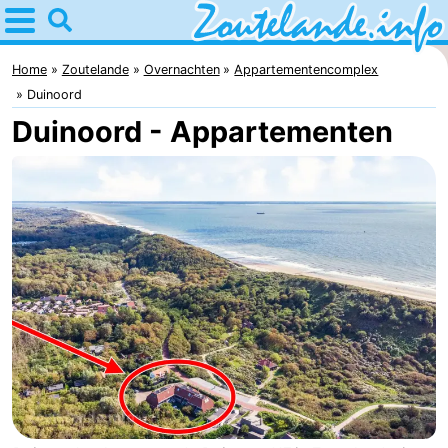
Home
Zoutelande
Home
Zoutelande
Overnachten
Appartementencomplex
Duinoord
Tips
Duinoord - Appartementen
Voor
kinderen
Webcam
Webcam
Langstraat
Webcam
Strand
Overnachten
Appartementen
Bed