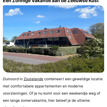
Een Zonnige Vakantie aan de Zeeuwse Kust
paravliegen
drinken
Ringrijden
Zoutelande
Actief
Praktisch
Forum
Route
-
Parkeren
Reisboekenwinkel
Duinoord
in
Zoutelande
combineert een geweldige locatie
Nieuws
met comfortabele appartementen en moderne
Medische
voorzieningen. Of je nu komt voor een weekendje weg of
een lange zomervakantie, hier beleef je de ultieme
adressen
Regio