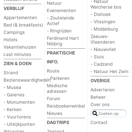
- Natuur
Natuur
Walcherse bos
VERBLIJF
Evenementen
- Dishoek
Appartementen
- Zoutelande
- Vlissingen
Actief
Bed (& breakfasts)
- Middelburg
- Ringrijden
Campings
Zeeuws-
Ferdinand Hart
Hotels
Vlaanderen
Nibbrig
Vakantiehuizen
- Nieuwvliet
PRAKTISCHE
Last minutes
- Sluis
INFO.
ZIEN & DOEN
- Cadzand
Route
- Natuur Het Zwin
Strand
- Parkeren
Bezienswaardigheden
OVERIGE
Medische
- Musea
Adverteren
adressen
- Galeries
Beheer
Forum
- Monumenten
Over ons
Reisboekenwinkel
- Kerken
Nieuws
- Vuurtorens
DAGTRIPS
Contact
- Uitkijkpunten
Attracties
Zeeland