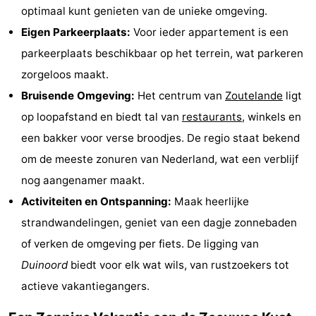
optimaal kunt genieten van de unieke omgeving.
Steden
Rondleidingen
Eigen Parkeerplaats:
Voor ieder appartement is een
Sporten
parkeerplaats beschikbaar op het terrein, wat parkeren
zorgeloos maakt.
-
Bruisende Omgeving:
Het centrum van
Zoutelande
ligt
Zwembaden
-
op loopafstand en biedt tal van
restaurants
, winkels en
een bakker voor verse broodjes. De regio staat bekend
Fietsen
-
om de meeste zonuren van Nederland, wat een verblijf
Wandelen
-
nog aangenamer maakt.
Activiteiten en Ontspanning:
Maak heerlijke
Paardrijden
-
strandwandelingen, geniet van een dagje zonnebaden
Golfbanen
-
of verken de omgeving per fiets. De ligging van
Duinoord
biedt voor elk wat wils, van rustzoekers tot
Delta-
Eten
actieve vakantiegangers.
en
en
Evenementen