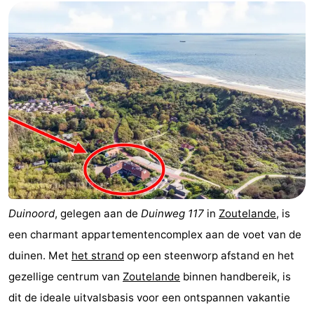
Middelburg
Zeeuws-
Vlaanderen
-
Nieuwvliet
-
Sluis
-
Cadzand
-
Natuur
Weer
Duinoord
, gelegen aan de
Duinweg 117
in
Zoutelande
, is
Het
Contact
een charmant appartementencomplex aan de voet van de
Zwin
duinen. Met
het strand
op een steenworp afstand en het
gezellige centrum van
Zoutelande
binnen handbereik, is
dit de ideale uitvalsbasis voor een ontspannen vakantie