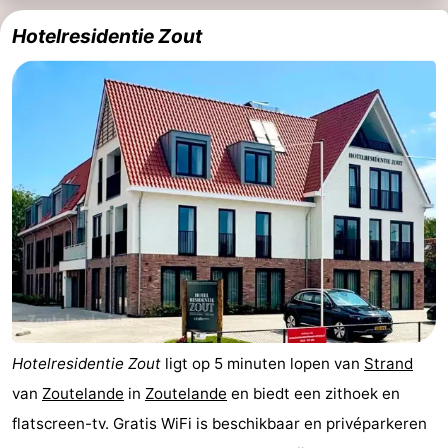
paravliegen
drinken
Ringrijden
Hotelresidentie Zout
Zoutelande
Actief
Praktisch
Forum
Route
-
Parkeren
Reisboekenwinkel
Nieuws
Hotelresidentie Zout
ligt op 5 minuten lopen van
Strand
Medische
van
Zoutelande
in
Zoutelande
en biedt een zithoek en
flatscreen-tv. Gratis WiFi is beschikbaar en privéparkeren
adressen
Regio