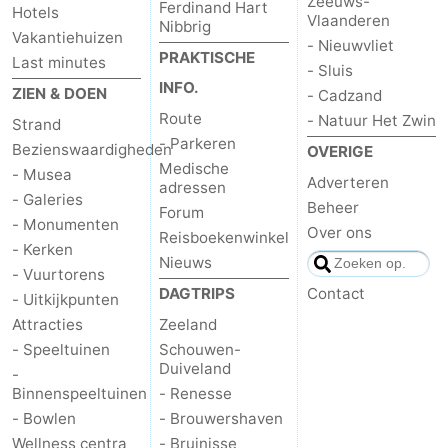
Zeeuws-
Ferdinand Hart
Hotels
Vlaanderen
Nibbrig
Vakantiehuizen
- Nieuwvliet
PRAKTISCHE
Last minutes
- Sluis
INFO.
ZIEN & DOEN
- Cadzand
Route
- Natuur Het Zwin
Strand
- Parkeren
Bezienswaardigheden
OVERIGE
Medische
- Musea
Adverteren
adressen
- Galeries
Beheer
Forum
- Monumenten
Over ons
Reisboekenwinkel
- Kerken
Nieuws
- Vuurtorens
DAGTRIPS
Contact
- Uitkijkpunten
Attracties
Zeeland
- Speeltuinen
Schouwen-
Duiveland
-
Binnenspeeltuinen
- Renesse
- Bowlen
- Brouwershaven
Wellness centra
- Bruinisse