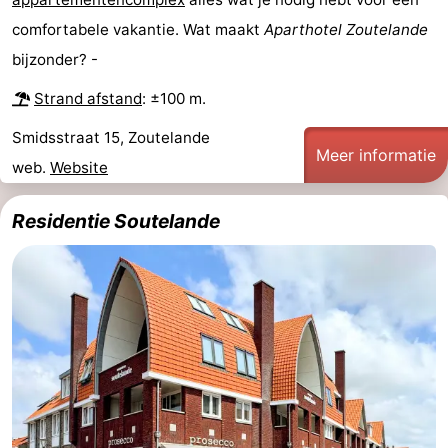
Monumenten
-
comfortabele vakantie. Wat maakt
Aparthotel Zoutelande
bijzonder? -
Kerken
-
Strand afstand
: ±100 m.
Vuurtorens
-
Smidsstraat 15, Zoutelande
Meer informatie
Uitkijkpunten
Attracties
web.
Website
-
Residentie Soutelande
Speeltuinen
-
Binnenspeeltuinen
-
Bowlen
Wellness
centra
Dorpen
&
Natuur