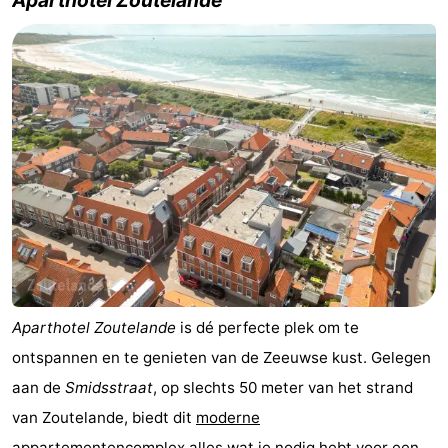
Aparthotel Zoutelande
(&
Campings
breakfasts)
Hotels
Vakantiehuizen
Last
minutes
Strand
Zien
&
Bezienswaardigheden
Aparthotel Zoutelande
is dé perfecte plek om te
doen
-
ontspannen en te genieten van de Zeeuwse kust. Gelegen
Musea
-
aan de
Smidsstraat
, op slechts 50 meter van het strand
van Zoutelande, biedt dit
moderne
Galeries
-
appartementencomplex
alles wat je nodig hebt voor een