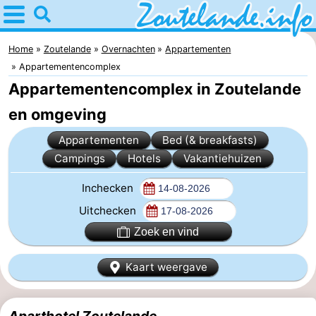
Home
Zoutelande
Home
Zoutelande
Overnachten
Appartementen
Appartementencomplex
Tips
Appartementencomplex in Zoutelande
Voor
en omgeving
Appartementen
Bed (& breakfasts)
kinderen
Webcam
Campings
Hotels
Vakantiehuizen
Webcam
Inchecken
Langstraat
Webcam
Uitchecken
Zoek en vind
Strand
Overnachten
Kaart weergave
Appartementen
Bed