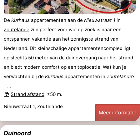
Kop
-
De
Kurhaus
appartementen aan de
Nieuwstraat 1
in
van
Veere
-
Zoutelande
zijn perfect voor wie op zoek is naar een
ontspannen vakantie aan het zonnigste
strand
van
Schouwen
Natuur
-
Nederland. Dit kleinschalige appartementencomplex ligt
Oranjezon
Oostkapelle
-
op slechts 50 meter van de duinovergang naar
het strand
en biedt modern comfort op een toplocatie. Wat kun je
Natuur
-
verwachten bij de
Kurhaus
appartementen in
Zoutelande
?
de
Domburg
-
- ...
Strand afstand
: ±50 m.
Mantelingen
Westkapelle
-
Nieuwstraat 1, Zoutelande
Natuur
-
Meer informatie
Walcherse
Dishoek
-
Duinoord
bos
Vlissingen
-