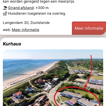
kan worden geregeld tegen een meerprijs.
Strand afstand
: ±300 m.
Zeeland
Huisdieren toegelaten na overleg.
Schouwen-
Langendam 30, Zoutelande
Meer informatie
Duiveland
-
web.
Meer informatie
Renesse
-
Kurhaus
Brouwershaven
-
Bruinisse
-
Zierikzee
-
Natuur
-
Oosterschelde
Burgh
-
Haamstede
Natuur
Walcheren