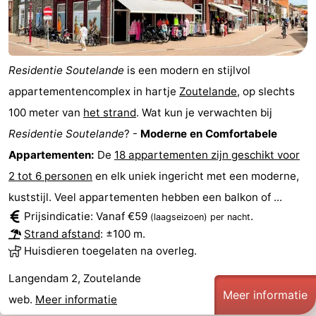
Steden
Rondleidingen
Sporten
Residentie Soutelande
is een modern en stijlvol
-
appartementencomplex in hartje
Zoutelande
, op slechts
100 meter van
het strand
. Wat kun je verwachten bij
Zwembaden
-
Residentie Soutelande
? -
Moderne en Comfortabele
Fietsen
-
Appartementen:
De
18 appartementen zijn geschikt voor
2 tot 6 personen
en elk uniek ingericht met een moderne,
Wandelen
-
kuststijl. Veel appartementen hebben een balkon of ...
Paardrijden
-
Prijsindicatie: Vanaf €59
.
(laagseizoen)
per nacht
Strand afstand
: ±100 m.
Golfbanen
-
Huisdieren toegelaten na overleg.
Delta-
Eten
Langendam 2, Zoutelande
Meer informatie
web.
Meer informatie
en
en
Evenementen