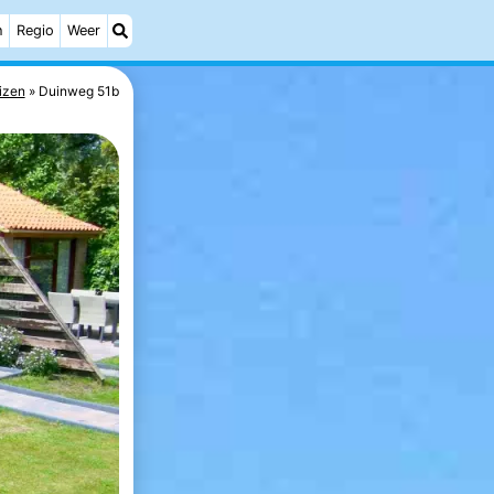
h
Regio
Weer
izen
Duinweg 51b