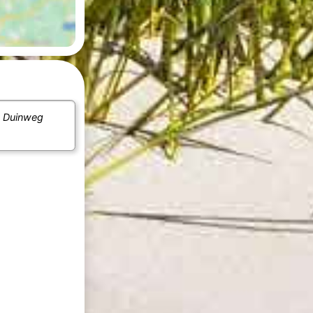
n
Duinweg