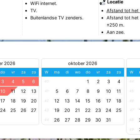
Locatie
WiFi internet.
TV.
Afstand tot het 
Buitenlandse TV zenders.
Afstand tot het
±250 m.
Aan zee.
er 2026
oktober 2026
do
vr
za
zo
W
ma
di
wo
do
vr
za
zo
W
3
4
5
6
1
2
3
4
40
44
10
11
12
13
5
6
7
8
9
10
11
41
45
17
18
19
20
12
13
14
15
16
17
18
42
46
24
25
26
27
19
20
21
22
23
24
25
43
47
26
27
28
29
30
31
44
48
49