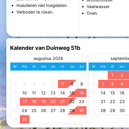
Huisdieren niet toegelaten.
Vaatwasser.
Verboden te roken.
Oven.
Kalender van Duinweg 51b
augustus 2026
septemb
W
ma
di
wo
do
vr
za
zo
W
ma
di
wo
1
2
1
2
31
36
3
4
5
6
7
8
9
7
8
9
32
37
10
11
12
13
14
15
16
14
15
16
33
38
17
18
19
20
21
22
23
21
22
23
34
39
24
25
26
27
28
29
30
28
29
30
35
40
31
36