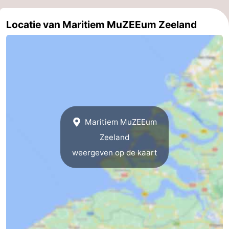
Kop
-
Locatie van Maritiem MuZEEum Zeeland
van
Veere
-
Schouwen
Natuur
-
Oranjezon
Oostkapelle
-
Natuur
-
Maritiem MuZEEum
de
Domburg
-
Zeeland
weergeven op de kaart
Mantelingen
Westkapelle
-
Natuur
-
Walcherse
Dishoek
-
bos
Vlissingen
-