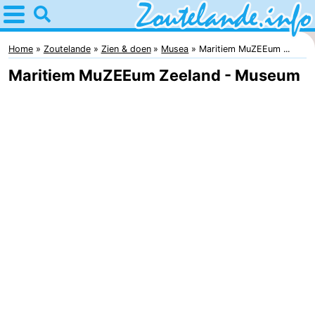
Home
Zoutelande
Home
Zoutelande
Zien & doen
Musea
Maritiem MuZEEum ...
Maritiem MuZEEum Zeeland - Museum
Tips
Voor
kinderen
Webcam
Webcam
Langstraat
Webcam
Strand
Overnachten
Appartementen
Bed