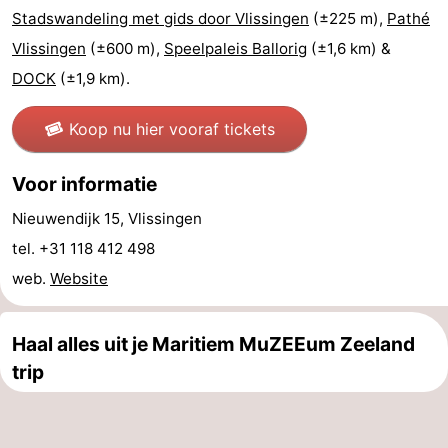
Stadswandeling met gids door Vlissingen
(±225 m),
Pathé
Zeeland
Vlissingen
(±600 m),
Speelpaleis Ballorig
(±1,6 km) &
Schouwen-
DOCK
(±1,9 km).
Duiveland
-
Koop nu hier vooraf tickets
Renesse
-
Voor informatie
Brouwershaven
-
Nieuwendijk 15, Vlissingen
tel. +31 118 412 498
Bruinisse
-
web.
Website
Zierikzee
-
Haal alles uit je Maritiem MuZEEum Zeeland
Natuur
-
trip
Oosterschelde
Burgh
-
Haamstede
Natuur
Walcheren