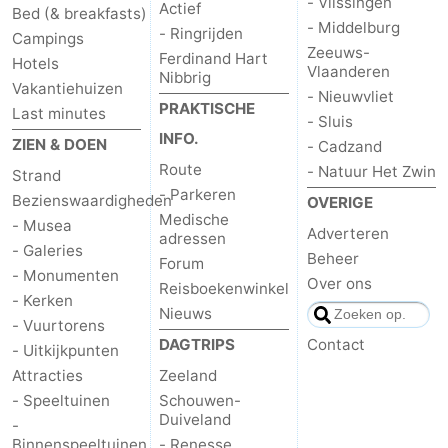
- Vlissingen
Actief
Bed (& breakfasts)
- Middelburg
- Ringrijden
Campings
Zeeuws-
Ferdinand Hart
Hotels
Vlaanderen
Nibbrig
Vakantiehuizen
- Nieuwvliet
PRAKTISCHE
Last minutes
- Sluis
INFO.
ZIEN & DOEN
- Cadzand
Route
- Natuur Het Zwin
Strand
- Parkeren
Bezienswaardigheden
OVERIGE
Medische
- Musea
Adverteren
adressen
- Galeries
Beheer
Forum
- Monumenten
Over ons
Reisboekenwinkel
- Kerken
Nieuws
- Vuurtorens
DAGTRIPS
Contact
- Uitkijkpunten
Attracties
Zeeland
- Speeltuinen
Schouwen-
Duiveland
-
Binnenspeeltuinen
- Renesse