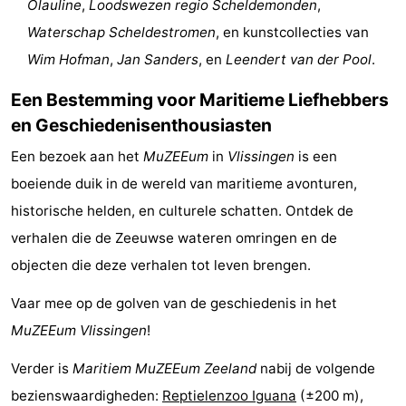
Olauline
,
Loodswezen regio Scheldemonden
,
paravliegen
drinken
Ringrijden
Waterschap Scheldestromen
, en kunstcollecties van
Wim Hofman
,
Jan Sanders
, en
Leendert van der Pool
.
Zoutelande
Een Bestemming voor Maritieme Liefhebbers
Actief
Praktisch
en Geschiedenisenthousiasten
Forum
Een bezoek aan het
MuZEEum
in
Vlissingen
is een
boeiende duik in de wereld van maritieme avonturen,
Route
historische helden, en culturele schatten. Ontdek de
-
verhalen die de Zeeuwse wateren omringen en de
objecten die deze verhalen tot leven brengen.
Parkeren
Reisboekenwinkel
Vaar mee op de golven van de geschiedenis in het
Nieuws
MuZEEum
Vlissingen
!
Medische
Verder is
Maritiem MuZEEum Zeeland
nabij de volgende
adressen
Regio
bezienswaardigheden:
Reptielenzoo Iguana
(±200 m),