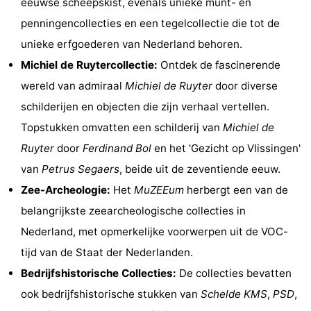
eeuwse scheepskist, evenals unieke munt- en
Steden
Rondleidingen
penningencollecties en een tegelcollectie die tot de
unieke erfgoederen van Nederland behoren.
Sporten
Michiel de Ruytercollectie:
Ontdek de fascinerende
-
wereld van admiraal
Michiel de Ruyter
door diverse
schilderijen en objecten die zijn verhaal vertellen.
Zwembaden
-
Topstukken omvatten een schilderij van
Michiel de
Fietsen
-
Ruyter
door
Ferdinand Bol
en het 'Gezicht op Vlissingen'
van
Petrus Segaers
, beide uit de zeventiende eeuw.
Wandelen
-
Zee-Archeologie:
Het
MuZEEum
herbergt een van de
Paardrijden
-
belangrijkste zeearcheologische collecties in
Nederland, met opmerkelijke voorwerpen uit de VOC-
Golfbanen
-
tijd van de Staat der Nederlanden.
Delta-
Eten
Bedrijfshistorische Collecties:
De collecties bevatten
ook bedrijfshistorische stukken van
Schelde KMS
,
PSD
,
en
en
Evenementen