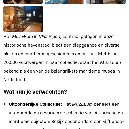
Monumenten
-
Kerken
-
Vuurtorens
-
Het
MuZEEum
in
Vlissingen
, centraal gelegen in deze
historische havenstad, biedt een diepgaande en diverse
Uitkijkpunten
Attracties
blik op de maritieme geschiedenis en cultuur. Met bijna
-
20.000 voorwerpen in haar collectie, staat het
MuZEEum
bekend als één van de belangrijkste maritieme
musea
in
Speeltuinen
-
Nederland.
Binnenspeeltuinen
-
Wat kun je verwachten?
Bowlen
Wellness
Uitzonderlijke Collecties:
Het
MuZEEum
beheert een
centra
Dorpen
uitgebreide en gevarieerde collectie van historische en
maritieme objecten. Bekijk onder andere een vijftiende-
&
Natuur