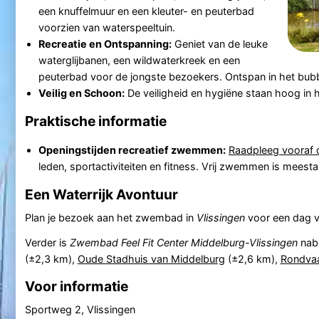
een knuffelmuur en een kleuter- en peuterbad
voorzien van waterspeeltuin.
Recreatie en Ontspanning:
Geniet van de leuke
waterglijbanen, een wildwaterkreek en een
peuterbad voor de jongste bezoekers. Ontspan in het bub
Veilig en Schoon:
De veiligheid en hygiëne staan hoog in 
Praktische informatie
Openingstijden recreatief zwemmen:
Raadpleeg vooraf d
leden, sportactiviteiten en fitness. Vrij zwemmen is meest
Een Waterrijk Avontuur
Plan je bezoek aan het zwembad in
Vlissingen
voor een dag vo
Verder is
Zwembad Feel Fit Center Middelburg-Vlissingen
nabi
(±2,3 km),
Oude Stadhuis van Middelburg
(±2,6 km),
Rondvaa
Voor informatie
Sportweg 2, Vlissingen