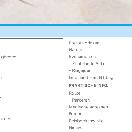
Eten en drinken
Natuur
Evenementen
digheden
- Zoutelande Actief
- Ringrijden
Ferdinand Hart Nibbrig
n
PRAKTISCHE INFO.
Route
n
- Parkeren
Medische adressen
Forum
tuinen
Reisboekenwinkel
Nieuws