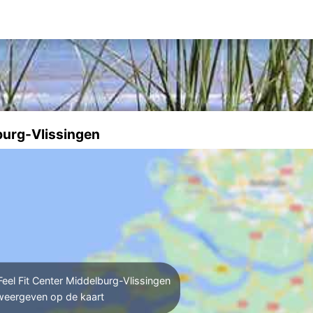
burg-Vlissingen
l Fit Center Middelburg-Vlissingen
weergeven op de kaart