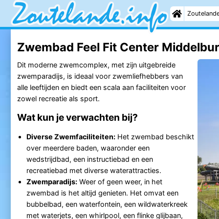
Zouteland
Zwembad Feel Fit Center Middelbur
Dit moderne zwemcomplex, met zijn uitgebreide
zwemparadijs, is ideaal voor zwemliefhebbers van
alle leeftijden en biedt een scala aan faciliteiten voor
zowel recreatie als sport.
Wat kun je verwachten bij?
Diverse Zwemfaciliteiten:
Het zwembad beschikt
over meerdere baden, waaronder een
wedstrijdbad, een instructiebad en een
recreatiebad met diverse waterattracties.
Zwemparadijs:
Weer of geen weer, in het
zwembad is het altijd genieten. Het omvat een
bubbelbad, een waterfontein, een wildwaterkreek
met waterjets, een whirlpool, een flinke glijbaan,