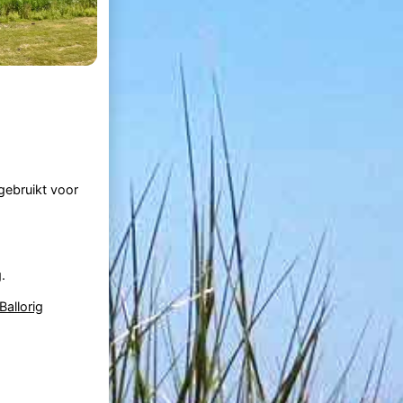
ebruikt voor
.
Ballorig