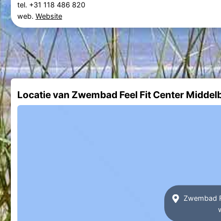
tel. +31 118 486 820
web.
Website
Locatie van Zwembad Feel Fit Center Middel
Zwembad Fee