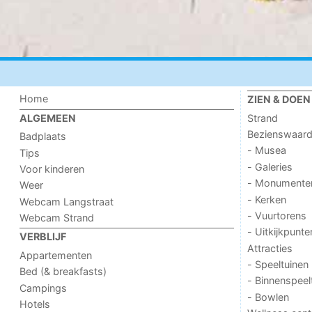
Home
ZIEN & DOEN
Strand
ALGEMEEN
Bezienswaar
Badplaats
- Musea
Tips
- Galeries
Voor kinderen
- Monumente
Weer
- Kerken
Webcam Langstraat
- Vuurtorens
Webcam Strand
- Uitkijkpunte
VERBLIJF
Attracties
Appartementen
- Speeltuinen
Bed (& breakfasts)
- Binnenspeel
Campings
- Bowlen
Hotels