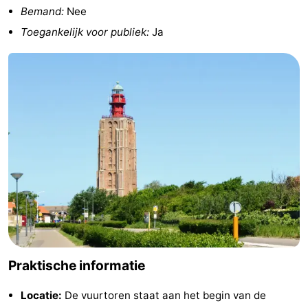
Bemand:
Nee
Zeeland
Toegankelijk voor publiek:
Ja
Schouwen-
Duiveland
-
Renesse
-
Brouwershaven
-
Bruinisse
-
Zierikzee
-
Natuur
-
Praktische informatie
Oosterschelde
Burgh
-
Locatie:
De vuurtoren staat aan het begin van de
Haamstede
Natuur
Walcheren