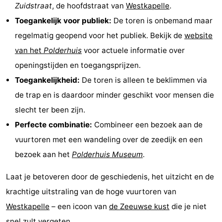
Zuidstraat
, de hoofdstraat van
Westkapelle
.
Kop
-
Toegankelijk voor publiek:
De toren is onbemand maar
regelmatig geopend voor het publiek. Bekijk de
website
van
Veere
-
van het
Polderhuis
voor actuele informatie over
Schouwen
Natuur
-
openingstijden en toegangsprijzen.
Toegankelijkheid:
De toren is alleen te beklimmen via
Oranjezon
Oostkapelle
-
de trap en is daardoor minder geschikt voor mensen die
Natuur
-
slecht ter been zijn.
Perfecte combinatie:
Combineer een bezoek aan de
de
Domburg
-
vuurtoren met een wandeling over de zeedijk en een
Mantelingen
Westkapelle
-
bezoek aan het
Polderhuis Museum
.
Natuur
-
Laat je betoveren door de geschiedenis, het uitzicht en de
krachtige uitstraling van de hoge vuurtoren van
Walcherse
Dishoek
-
Westkapelle
– een icoon van
de Zeeuwse kust
die je niet
bos
Vlissingen
-
snel zult vergeten.