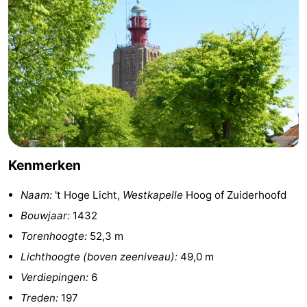
paravliegen
drinken
Ringrijden
Zoutelande
Actief
Praktisch
Forum
Route
Kenmerken
-
Naam:
't Hoge Licht,
Westkapelle
Hoog of Zuiderhoofd
Parkeren
Reisboekenwinkel
Bouwjaar:
1432
Torenhoogte:
52,3 m
Nieuws
Lichthoogte (boven zeeniveau):
49,0 m
Medische
Verdiepingen:
6
Treden:
197
adressen
Regio