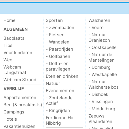
Home
Sporten
Walcheren
- Zwembaden
- Veere
ALGEMEEN
- Fietsen
- Natuur
Badplaats
Oranjezon
- Wandelen
Tips
- Oostkapelle
- Paardrijden
Voor kinderen
- Natuur de
- Golfbanen
Weer
Mantelingen
- Delta- en
Webcam
- Domburg
paravliegen
Langstraat
- Westkapelle
Eten en drinken
Webcam Strand
- Natuur
Natuur
Walcherse bos
VERBLIJF
Evenementen
- Dishoek
Appartementen
- Zoutelande
- Vlissingen
Actief
Bed (& breakfasts)
- Middelburg
- Ringrijden
Campings
Zeeuws-
Ferdinand Hart
Hotels
Vlaanderen
Nibbrig
Vakantiehuizen
- Nieuwvliet