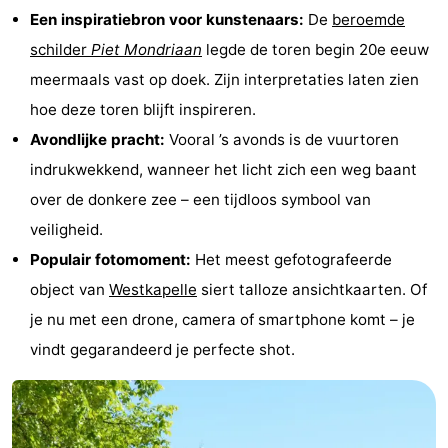
Een inspiratiebron voor kunstenaars:
De
beroemde
Steden
Rondleidingen
schilder
Piet Mondriaan
legde de toren begin 20e eeuw
Sporten
meermaals vast op doek. Zijn interpretaties laten zien
hoe deze toren blijft inspireren.
-
Avondlijke pracht:
Vooral ’s avonds is de vuurtoren
Zwembaden
-
indrukwekkend, wanneer het licht zich een weg baant
over de donkere zee – een tijdloos symbool van
Fietsen
-
veiligheid.
Wandelen
-
Populair fotomoment:
Het meest gefotografeerde
object van
Westkapelle
siert talloze ansichtkaarten. Of
Paardrijden
-
je nu met een drone, camera of smartphone komt – je
Golfbanen
-
vindt gegarandeerd je perfecte shot.
Delta-
Eten
en
en
Evenementen