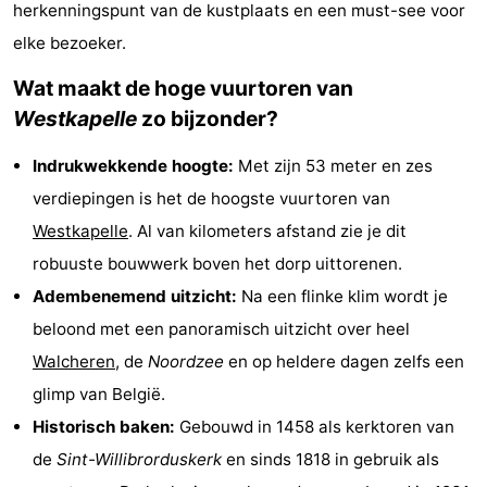
herkenningspunt van de kustplaats en een must-see voor
(&
Campings
elke bezoeker.
breakfasts)
Hotels
Wat maakt de hoge vuurtoren van
Westkapelle
zo bijzonder?
Vakantiehuizen
Indrukwekkende hoogte:
Met zijn 53 meter en zes
Last
verdiepingen is het de hoogste vuurtoren van
minutes
Strand
Westkapelle
. Al van kilometers afstand zie je dit
robuuste bouwwerk boven het dorp uittorenen.
Zien
Adembenemend uitzicht:
Na een flinke klim wordt je
&
Bezienswaardigheden
beloond met een panoramisch uitzicht over heel
Walcheren
, de
Noordzee
en op heldere dagen zelfs een
doen
-
glimp van België.
Musea
-
Historisch baken:
Gebouwd in 1458 als kerktoren van
de
Sint-Willibrorduskerk
en sinds 1818 in gebruik als
Galeries
-