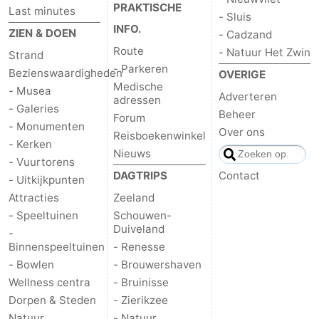
PRAKTISCHE
Last minutes
- Sluis
INFO.
ZIEN & DOEN
- Cadzand
Route
- Natuur Het Zwin
Strand
- Parkeren
Bezienswaardigheden
OVERIGE
Medische
- Musea
Adverteren
adressen
- Galeries
Beheer
Forum
- Monumenten
Over ons
Reisboekenwinkel
- Kerken
Nieuws
- Vuurtorens
DAGTRIPS
Contact
- Uitkijkpunten
Attracties
Zeeland
- Speeltuinen
Schouwen-
Duiveland
-
Binnenspeeltuinen
- Renesse
- Bowlen
- Brouwershaven
Wellness centra
- Bruinisse
Dorpen & Steden
- Zierikzee
Natuur
- Natuur