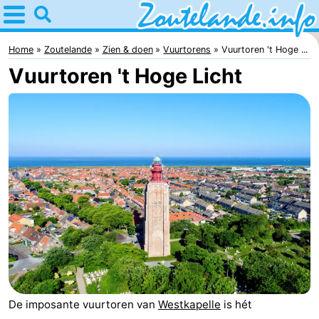
Home
Zoutelande
Home
Zoutelande
Zien & doen
Vuurtorens
Vuurtoren 't Hoge ...
Vuurtoren 't Hoge Licht
Tips
Voor
kinderen
Webcam
Webcam
Langstraat
Webcam
Strand
Overnachten
Appartementen
Bed
De imposante vuurtoren van
Westkapelle
is hét