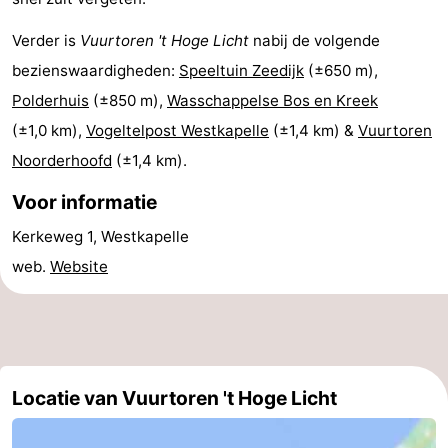
Middelburg
Zeeuws-
Verder is
Vuurtoren 't Hoge Licht
nabij de volgende
bezienswaardigheden:
Speeltuin Zeedijk
(±650 m),
Vlaanderen
-
Polderhuis
(±850 m),
Wasschappelse Bos en Kreek
Nieuwvliet
-
(±1,0 km),
Vogeltelpost Westkapelle
(±1,4 km) &
Vuurtoren
Noorderhoofd
(±1,4 km).
Sluis
-
Voor informatie
Cadzand
-
Kerkeweg 1, Westkapelle
Natuur
Weer
web.
Website
Het
Contact
Zwin
Locatie van Vuurtoren 't Hoge Licht