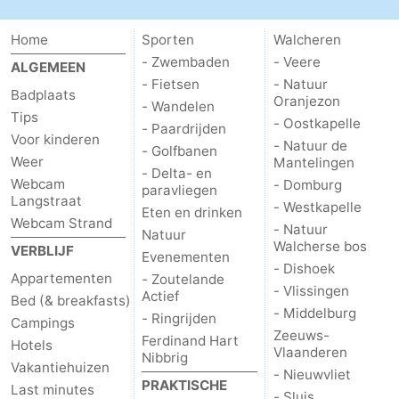
Home
Sporten
Walcheren
- Zwembaden
- Veere
ALGEMEEN
- Fietsen
- Natuur
Badplaats
Oranjezon
- Wandelen
Tips
- Oostkapelle
- Paardrijden
Voor kinderen
- Natuur de
- Golfbanen
Weer
Mantelingen
- Delta- en
Webcam
- Domburg
paravliegen
Langstraat
- Westkapelle
Eten en drinken
Webcam Strand
- Natuur
Natuur
Walcherse bos
VERBLIJF
Evenementen
- Dishoek
Appartementen
- Zoutelande
- Vlissingen
Actief
Bed (& breakfasts)
- Middelburg
- Ringrijden
Campings
Zeeuws-
Ferdinand Hart
Hotels
Vlaanderen
Nibbrig
Vakantiehuizen
- Nieuwvliet
PRAKTISCHE
Last minutes
- Sluis