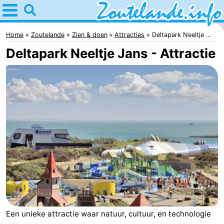
Home
Zoutelande
Home
Zoutelande
Zien & doen
Attracties
Deltapark Neeltje ...
Deltapark Neeltje Jans - Attractie
Tips
Voor
kinderen
Webcam
Webcam
Langstraat
Webcam
Strand
Overnachten
Appartementen
Een unieke attractie waar natuur, cultuur, en technologie
Bed