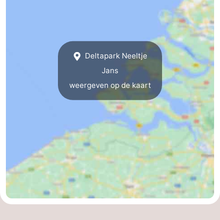
Middelburg
Zeeuws-
Vlaanderen
-
Deltapark Neeltje
Nieuwvliet
-
Jans
Sluis
-
weergeven op de kaart
Cadzand
-
Natuur
Weer
Het
Contact
Zwin