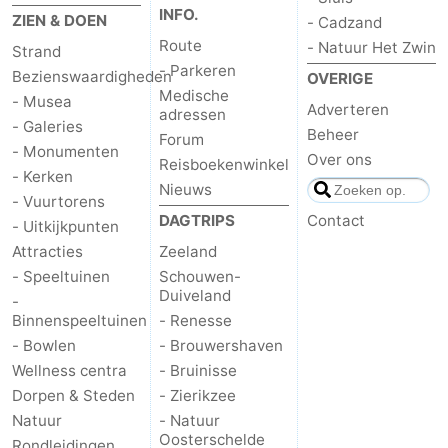
INFO.
ZIEN & DOEN
- Cadzand
Route
- Natuur Het Zwin
Strand
- Parkeren
Bezienswaardigheden
OVERIGE
Medische
- Musea
Adverteren
adressen
- Galeries
Beheer
Forum
- Monumenten
Over ons
Reisboekenwinkel
- Kerken
Nieuws
- Vuurtorens
DAGTRIPS
Contact
- Uitkijkpunten
Attracties
Zeeland
- Speeltuinen
Schouwen-
Duiveland
-
Binnenspeeltuinen
- Renesse
- Bowlen
- Brouwershaven
Wellness centra
- Bruinisse
Dorpen & Steden
- Zierikzee
Natuur
- Natuur
Oosterschelde
Rondleidingen