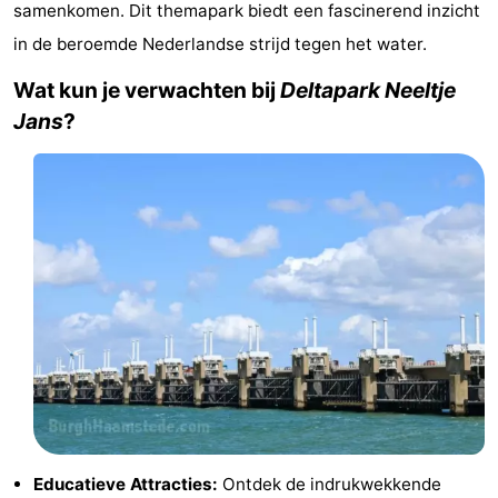
samenkomen. Dit themapark biedt een fascinerend inzicht
(&
Campings
in de beroemde Nederlandse strijd tegen het water.
breakfasts)
Hotels
Wat kun je verwachten bij
Deltapark Neeltje
Jans
?
Vakantiehuizen
Last
minutes
Strand
Zien
&
Bezienswaardigheden
doen
-
Musea
-
Galeries
-
Educatieve Attracties:
Ontdek de indrukwekkende