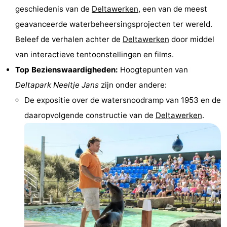
geschiedenis van de
Deltawerken
, een van de meest
Monumenten
-
geavanceerde waterbeheersingsprojecten ter wereld.
Kerken
-
Beleef de verhalen achter de
Deltawerken
door middel
van interactieve tentoonstellingen en films.
Vuurtorens
-
Top Bezienswaardigheden:
Hoogtepunten van
Uitkijkpunten
Attracties
Deltapark Neeltje Jans
zijn onder andere:
De expositie over de watersnoodramp van 1953 en de
-
daaropvolgende constructie van de
Deltawerken
.
Speeltuinen
-
Binnenspeeltuinen
-
Bowlen
Wellness
centra
Dorpen
&
Natuur