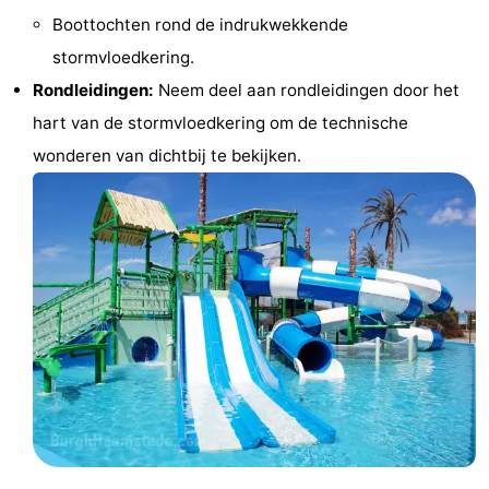
Boottochten rond de indrukwekkende
paravliegen
drinken
Ringrijden
stormvloedkering.
Zoutelande
Rondleidingen:
Neem deel aan rondleidingen door het
hart van de stormvloedkering om de technische
Actief
Praktisch
wonderen van dichtbij te bekijken.
Forum
Route
-
Parkeren
Reisboekenwinkel
Nieuws
Medische
adressen
Regio