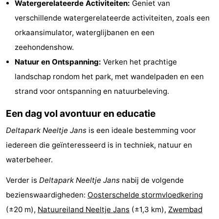
Watergerelateerde Activiteiten:
Geniet van
Zeeland
verschillende watergerelateerde activiteiten, zoals een
orkaansimulator, waterglijbanen en een
Schouwen-
zeehondenshow.
Duiveland
-
Natuur en Ontspanning:
Verken het prachtige
landschap rondom het park, met wandelpaden en een
Renesse
-
strand voor ontspanning en natuurbeleving.
Brouwershaven
-
Een dag vol avontuur en educatie
Bruinisse
-
Deltapark Neeltje Jans
is een ideale bestemming voor
iedereen die geïnteresseerd is in techniek, natuur en
Zierikzee
-
waterbeheer.
Natuur
-
Verder is
Deltapark Neeltje Jans
nabij de volgende
Oosterschelde
Burgh
-
bezienswaardigheden:
Oosterschelde stormvloedkering
(±20 m),
Natuureiland Neeltje Jans
(±1,3 km),
Zwembad
Haamstede
Natuur
Walcheren