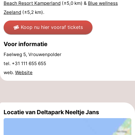
Beach Resort Kamperland
(±5,0 km) &
Blue wellness
Kop
-
Zeeland
(±5,2 km).
van
Veere
-
Koop nu hier vooraf tickets
Schouwen
Natuur
-
Voor informatie
Oranjezon
Oostkapelle
-
Faelweg 5, Vrouwenpolder
tel. +31 111 655 655
Natuur
-
web.
Website
de
Domburg
-
Mantelingen
Westkapelle
-
Natuur
-
Locatie van Deltapark Neeltje Jans
Walcherse
Dishoek
-
bos
Vlissingen
-