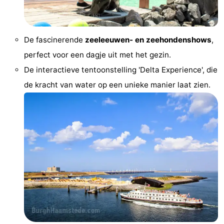
Steden
Rondleidingen
Sporten
De fascinerende
zeeleeuwen- en zeehondenshows
,
perfect voor een dagje uit met het gezin.
-
De interactieve tentoonstelling 'Delta Experience', die
Zwembaden
-
de kracht van water op een unieke manier laat zien.
Fietsen
-
Wandelen
-
Paardrijden
-
Golfbanen
-
Delta-
Eten
en
en
Evenementen