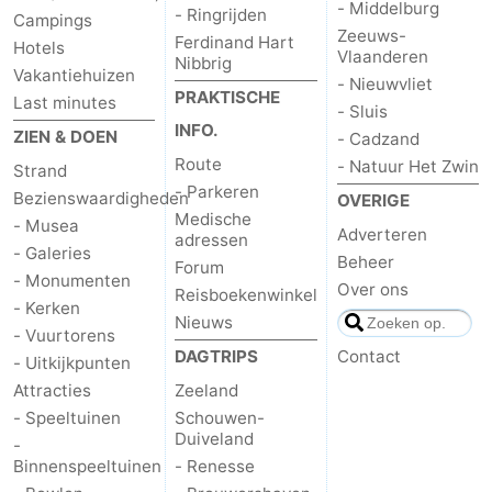
- Middelburg
- Ringrijden
Campings
Zeeuws-
Ferdinand Hart
Hotels
Vlaanderen
Nibbrig
Vakantiehuizen
- Nieuwvliet
PRAKTISCHE
Last minutes
- Sluis
INFO.
ZIEN & DOEN
- Cadzand
Route
- Natuur Het Zwin
Strand
- Parkeren
Bezienswaardigheden
OVERIGE
Medische
- Musea
Adverteren
adressen
- Galeries
Beheer
Forum
- Monumenten
Over ons
Reisboekenwinkel
- Kerken
Nieuws
- Vuurtorens
DAGTRIPS
Contact
- Uitkijkpunten
Attracties
Zeeland
- Speeltuinen
Schouwen-
Duiveland
-
Binnenspeeltuinen
- Renesse