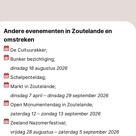
Zeeland
Schouwen-
Andere evenementen in Zoutelande en
Duiveland
-
omstreken
De Cultuurakker;
Renesse
-
Bunker bezichtiging;
Brouwershaven
-
dinsdag 18 augustus 2026
Schelpenteldag;
Bruinisse
-
Markt in Zoutelande;
Zierikzee
-
dinsdag 7 april
–
dinsdag 29 september 2026
Open Monumentendag in Zoutelande;
Natuur
-
zaterdag 12
–
zondag 13 september 2026
Oosterschelde
Burgh
-
Zeeland Nazomerfestival;
vrijdag 28 augustus
–
zaterdag 5 september 2026
Haamstede
Natuur
Walcheren