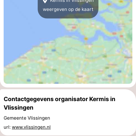
Kermis in Vlissingen
weergeven op de kaart
paravliegen
drinken
Ringrijden
Zoutelande
Actief
Praktisch
Forum
Route
-
Parkeren
Reisboekenwinkel
Contactgegevens organisator Kermis in
Nieuws
Vlissingen
Gemeente Vlissingen
Medische
url:
www.vlissingen.nl
adressen
Regio