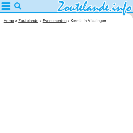
Home
Zoutelande
Home
Zoutelande
Evenementen
Kermis in Vlissingen
Tips
Voor
kinderen
Webcam
Webcam
Langstraat
Webcam
Strand
Overnachten
Appartementen
Bed