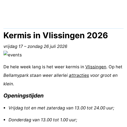
(&
Campings
breakfasts)
Hotels
Vakantiehuizen
Kermis in Vlissingen 2026
Last
vrijdag 17
–
zondag 26 juli 2026
minutes
Strand
De hele week lang is het weer kermis in
Vlissingen
. Op het
Zien
Bellamypark staan weer allerlei
attracties
voor groot en
&
Bezienswaardigheden
klein.
Openingstijden
doen
-
Vrijdag tot en met zaterdag van 13.00 tot 24.00 uur;
Musea
-
Donderdag van 13.00 tot 1.00 uur;
Galeries
-