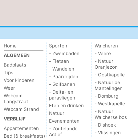
Middelburg
Zeeuws-
Vlaanderen
-
Nieuwvliet
-
Home
Sporten
Walcheren
Sluis
-
- Zwembaden
- Veere
ALGEMEEN
- Fietsen
- Natuur
Badplaats
Cadzand
-
Oranjezon
- Wandelen
Tips
- Oostkapelle
- Paardrijden
Voor kinderen
Natuur
Weer
- Natuur de
- Golfbanen
Weer
Mantelingen
- Delta- en
Het
Contact
Webcam
- Domburg
paravliegen
Langstraat
- Westkapelle
Eten en drinken
Zwin
Webcam Strand
- Natuur
Natuur
Walcherse bos
VERBLIJF
Evenementen
- Dishoek
Appartementen
- Zoutelande
- Vlissingen
Actief
Bed (& breakfasts)