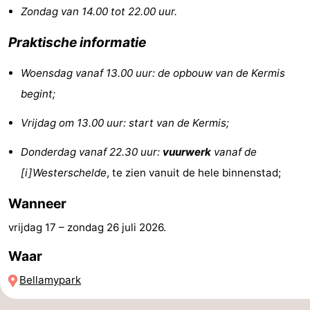
Zondag van 14.00 tot 22.00 uur.
Monumenten
-
Praktische informatie
Kerken
-
Woensdag vanaf 13.00 uur: de opbouw van de Kermis
Vuurtorens
-
begint;
Uitkijkpunten
Attracties
Vrijdag om 13.00 uur: start van de Kermis;
-
Donderdag vanaf 22.30 uur:
vuurwerk
vanaf de
[i]Westerschelde
, te zien vanuit de hele binnenstad;
Speeltuinen
-
Wanneer
Binnenspeeltuinen
-
vrijdag 17
–
zondag 26 juli 2026
.
Bowlen
Wellness
Waar
centra
Dorpen
Bellamypark
&
Natuur