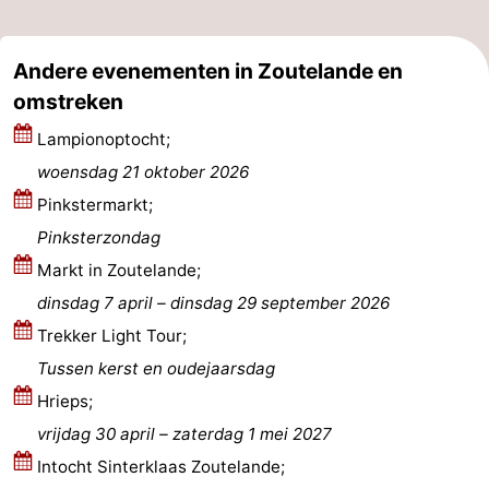
Kop
-
Andere evenementen in Zoutelande en
van
Veere
-
omstreken
Schouwen
Natuur
-
Lampionoptocht;
woensdag 21 oktober 2026
Oranjezon
Oostkapelle
-
Pinkstermarkt;
Natuur
-
Pinksterzondag
Markt in Zoutelande;
de
Domburg
-
dinsdag 7 april
–
dinsdag 29 september 2026
Mantelingen
Westkapelle
-
Trekker Light Tour;
Tussen kerst en oudejaarsdag
Natuur
-
Hrieps;
Walcherse
Dishoek
-
vrijdag 30 april
–
zaterdag 1 mei 2027
Intocht Sinterklaas Zoutelande;
bos
Vlissingen
-