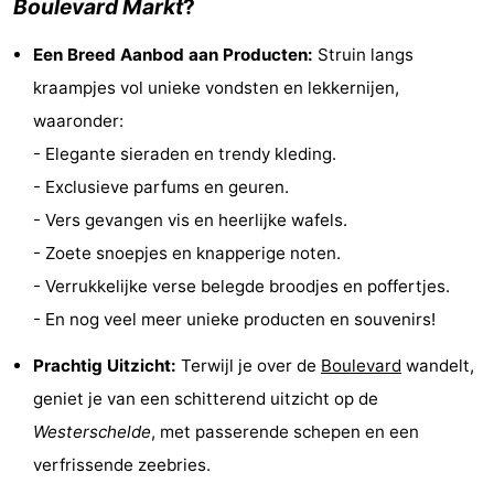
Boulevard Markt
?
Monumenten
-
Een Breed Aanbod aan Producten:
Struin langs
Kerken
-
kraampjes vol unieke vondsten en lekkernijen,
waaronder:
Vuurtorens
-
- Elegante sieraden en trendy kleding.
Uitkijkpunten
Attracties
- Exclusieve parfums en geuren.
- Vers gevangen vis en heerlijke wafels.
-
- Zoete snoepjes en knapperige noten.
Speeltuinen
-
- Verrukkelijke verse belegde broodjes en poffertjes.
- En nog veel meer unieke producten en souvenirs!
Binnenspeeltuinen
-
Prachtig Uitzicht:
Terwijl je over de
Boulevard
wandelt,
Bowlen
Wellness
geniet je van een schitterend uitzicht op de
centra
Dorpen
Westerschelde
, met passerende schepen en een
verfrissende zeebries.
&
Natuur