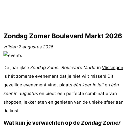
(&
Campings
breakfasts)
Hotels
Vakantiehuizen
Zondag Zomer Boulevard Markt 2026
Last
vrijdag 7 augustus 2026
minutes
Strand
De jaarlijkse
Zondag Zomer
Boulevard Markt
in
Vlissingen
Zien
is hét zomerse evenement dat je niet wilt missen! Dit
gezellige evenement vindt plaats
&
Bezienswaardigheden
één keer in juli
en
één
keer in augustus
en biedt een perfecte combinatie van
doen
-
shoppen, lekker eten en genieten van de unieke sfeer aan
de kust.
Musea
-
Wat kun je verwachten op de
Zondag Zomer
Galeries
-