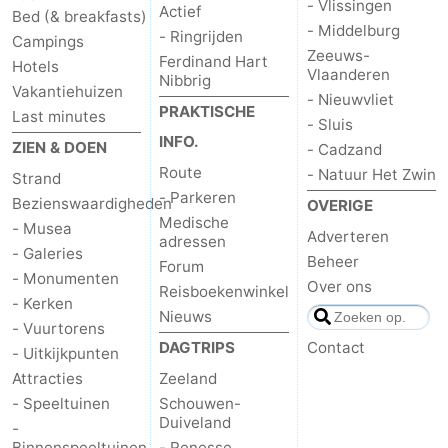
- Vlissingen
Actief
Bed (& breakfasts)
- Middelburg
- Ringrijden
Campings
Zeeuws-
Ferdinand Hart
Hotels
Vlaanderen
Nibbrig
Vakantiehuizen
- Nieuwvliet
PRAKTISCHE
Last minutes
- Sluis
INFO.
ZIEN & DOEN
- Cadzand
Route
- Natuur Het Zwin
Strand
- Parkeren
Bezienswaardigheden
OVERIGE
Medische
- Musea
Adverteren
adressen
- Galeries
Beheer
Forum
- Monumenten
Over ons
Reisboekenwinkel
- Kerken
Nieuws
- Vuurtorens
DAGTRIPS
Contact
- Uitkijkpunten
Attracties
Zeeland
- Speeltuinen
Schouwen-
Duiveland
-
Binnenspeeltuinen
- Renesse