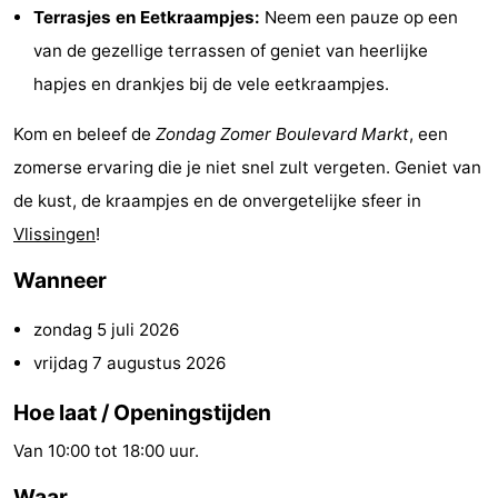
Terrasjes en Eetkraampjes:
Neem een pauze op een
Steden
Rondleidingen
van de gezellige terrassen of geniet van heerlijke
Sporten
hapjes en drankjes bij de vele eetkraampjes.
-
Kom en beleef de
Zondag Zomer
Boulevard Markt
, een
zomerse ervaring die je niet snel zult vergeten. Geniet van
Zwembaden
-
de kust, de kraampjes en de onvergetelijke sfeer in
Fietsen
-
Vlissingen
!
Wanneer
Wandelen
-
zondag 5 juli 2026
Paardrijden
-
vrijdag 7 augustus 2026
Golfbanen
-
Hoe laat / Openingstijden
Delta-
Eten
Van 10:00 tot 18:00 uur.
en
en
Evenementen
Waar