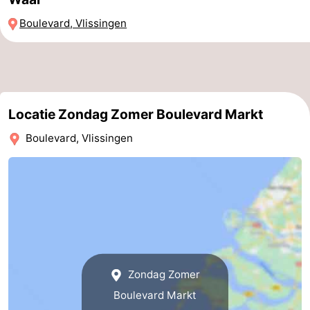
paravliegen
drinken
Ringrijden
Boulevard, Vlissingen
Zoutelande
Actief
Praktisch
Locatie Zondag Zomer Boulevard Markt
Forum
Boulevard, Vlissingen
Route
-
Parkeren
Reisboekenwinkel
Nieuws
Medische
Zondag Zomer
Boulevard Markt
adressen
Regio