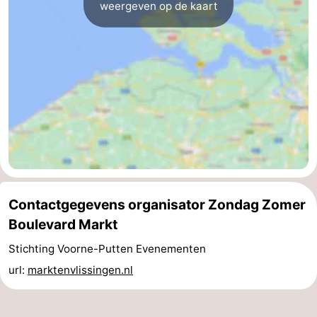
weergeven op de kaart
Zeeland
Schouwen-
Duiveland
-
Renesse
-
Brouwershaven
-
Bruinisse
-
Contactgegevens organisator Zondag Zomer
Zierikzee
-
Boulevard Markt
Natuur
-
Stichting Voorne-Putten Evenementen
url:
marktenvlissingen.nl
Oosterschelde
Burgh
-
Haamstede
Natuur
Walcheren