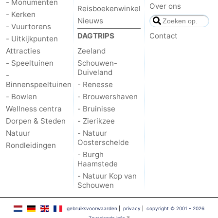
- Monumenten
Over ons
Reisboekenwinkel
Steden
Rondleidingen
- Kerken
Nieuws
- Vuurtorens
Sporten
DAGTRIPS
Contact
- Uitkijkpunten
Attracties
Zeeland
-
- Speeltuinen
Schouwen-
Duiveland
-
Zwembaden
-
Binnenspeeltuinen
- Renesse
- Bowlen
- Brouwershaven
Fietsen
-
Wellness centra
- Bruinisse
Dorpen & Steden
- Zierikzee
Wandelen
-
Natuur
- Natuur
Oosterschelde
Paardrijden
-
Rondleidingen
- Burgh
Haamstede
Golfbanen
-
- Natuur Kop van
Schouwen
Delta-
Eten
gebruiksvoorwaarden
|
privacy
|
copyright © 2001 - 2026
en
en
Evenementen