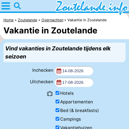
Home
Zoutelande
Home
Zoutelande
Overnachten
Vakantie in Zoutelande
Vakantie in Zoutelande
Tips
Voor
Vind vakanties in Zoutelande tijdens elk
seizoen
kinderen
Webcam
Inchecken
Webcam
Uitchecken
Langstraat
Webcam
Hotels
Strand
Overnachten
Appartementen
Appartementen
Bed (& breakfasts)
Campings
Bed
Vakantiehuizen