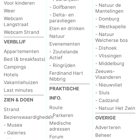
Voor kinderen
- Natuur de
- Golfbanen
Monumenten
-
Weer
Mantelingen
- Delta- en
Webcam
- Domburg
paravliegen
Kerken
-
Langstraat
- Westkapelle
Eten en drinken
Webcam Strand
- Natuur
Vuurtorens
-
Natuur
Walcherse bos
VERBLIJF
Evenementen
- Dishoek
Uitkijkpunten
Attracties
Appartementen
- Zoutelande
- Vlissingen
Actief
Bed (& breakfasts)
- Middelburg
-
- Ringrijden
Campings
Zeeuws-
Ferdinand Hart
Hotels
Vlaanderen
Speeltuinen
-
Nibbrig
Vakantiehuizen
- Nieuwvliet
PRAKTISCHE
Last minutes
Binnenspeeltuinen
-
- Sluis
INFO.
ZIEN & DOEN
- Cadzand
Bowlen
Wellness
Route
- Natuur Het Zwin
Strand
- Parkeren
Bezienswaardigheden
OVERIGE
centra
Dorpen
Medische
- Musea
Adverteren
adressen
- Galeries
&
Natuur
Beheer
Forum