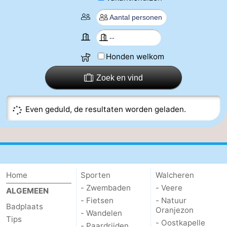
(&
Campings
breakfasts)
Hotels
Honden welkom
Vakantiehuizen
Zoek en vind
Last
minutes
Strand
Even geduld, de resultaten worden geladen.
Zien
&
Bezienswaardigheden
doen
-
Home
Sporten
Walcheren
- Zwembaden
- Veere
ALGEMEEN
Musea
-
- Fietsen
- Natuur
Badplaats
Oranjezon
- Wandelen
Galeries
-
Tips
- Oostkapelle
- Paardrijden