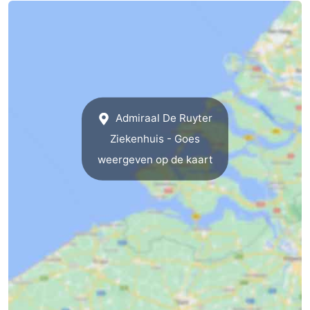
(&
Campings
breakfasts)
Hotels
Vakantiehuizen
Last
Admiraal De Ruyter
Ziekenhuis - Goes
minutes
Strand
weergeven op de kaart
Zien
&
Bezienswaardigheden
doen
-
Musea
-
Galeries
-