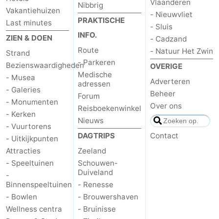
Vlaanderen
Nibbrig
Vakantiehuizen
- Nieuwvliet
paravliegen
drinken
Ringrijden
PRAKTISCHE
Last minutes
- Sluis
INFO.
Zoutelande
ZIEN & DOEN
- Cadzand
Route
- Natuur Het Zwin
Strand
Actief
Praktisch
- Parkeren
Bezienswaardigheden
OVERIGE
Medische
- Musea
Forum
Adverteren
adressen
- Galeries
Beheer
Forum
- Monumenten
Route
Over ons
Reisboekenwinkel
- Kerken
Nieuws
-
- Vuurtorens
DAGTRIPS
Contact
- Uitkijkpunten
Parkeren
Reisboekenwinkel
Attracties
Zeeland
- Speeltuinen
Schouwen-
Nieuws
Duiveland
-
Binnenspeeltuinen
- Renesse
Medische
- Bowlen
- Brouwershaven
Wellness centra
- Bruinisse
adressen
Regio