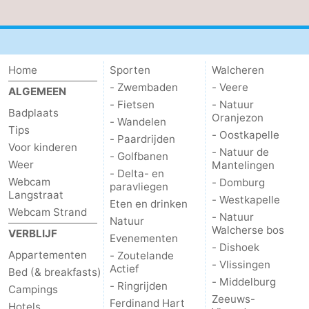
Steden
Rondleidingen
Sporten
Home
Sporten
Walcheren
-
- Zwembaden
- Veere
ALGEMEEN
- Fietsen
- Natuur
Badplaats
Zwembaden
-
Oranjezon
- Wandelen
Tips
- Oostkapelle
- Paardrijden
Fietsen
-
Voor kinderen
- Natuur de
- Golfbanen
Weer
Mantelingen
- Delta- en
Wandelen
-
Webcam
- Domburg
paravliegen
Langstraat
- Westkapelle
Eten en drinken
Paardrijden
-
Webcam Strand
- Natuur
Natuur
Walcherse bos
VERBLIJF
Golfbanen
-
Evenementen
- Dishoek
Appartementen
- Zoutelande
- Vlissingen
Delta-
Eten
Actief
Bed (& breakfasts)
- Middelburg
- Ringrijden
Campings
en
en
Evenementen
Zeeuws-
Ferdinand Hart
Hotels