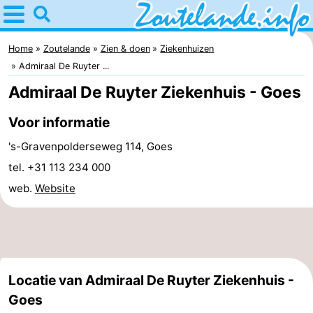
Home
Zoutelande
Home
Zoutelande
Zien & doen
Ziekenhuizen
Admiraal De Ruyter ...
Tips
Admiraal De Ruyter Ziekenhuis - Goes
Voor
Voor informatie
kinderen
Webcam
's-Gravenpolderseweg 114, Goes
tel. +31 113 234 000
Webcam
web.
Website
Langstraat
Webcam
Strand
Overnachten
Appartementen
Locatie van Admiraal De Ruyter Ziekenhuis -
Goes
Bed