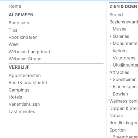
Home
ZIEN & DOEN
Strand
ALGEMEEN
Bezienswaar
Badplaats
- Musea
Tips
- Galeries
Voor kinderen
- Monumente
Weer
- Kerken
Webcam Langstraat
- Vuurtorens
Webcam Strand
- Uitkijkpunte
VERBLIJF
Attracties
Appartementen
- Speeltuinen
Bed (& breakfasts)
- Binnenspeel
Campings
- Bowlen
Hotels
Wellness cent
Vakantiehuizen
Dorpen & Ste
Last minutes
Natuur
Rondleidinge
Sporten
- Zwembade