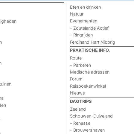
Eten en drinken
Natuur
Evenementen
digheden
- Zoutelande Actief
- Ringrijden
Ferdinand Hart Nibbrig
n
PRAKTISCHE INFO.
Route
n
- Parkeren
Medische adressen
Forum
tuinen
Reisboekenwinkel
Nieuws
ra
DAGTRIPS
den
Zeeland
Schouwen-Duiveland
n
- Renesse
- Brouwershaven
n