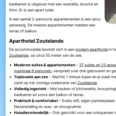
badkamer is uitgerust met een wastafel, douche en
föhn. Er is een apart toilet.
In een aantal 2-persoons appartementen is een airco
aanwezig. De meeste appartementen hebben een
terras of balkon.
Aparthotel Zoutelande
De accommodatie bevindt zich in een
modern aparthotel
in h
Zoutelande
, op circa 50 meter van de zee.
Moderne suites & appartementen
–
37 suites en 23 app
maximaal 6 personen
, verspreid over drie gebouwen en g
Toplocatie aan zee
– Slechts 1 minuut lopen en je staat me
zand op het zonnige zuidstrand van
Zoutelande
.
Volledig ingericht
– Met keuken of kitchenette, boxsprin
badkamer en soms een balkon of terras.
Praktisch & comfortabel
– Gratis wifi, eigen parkeerplaat
fietsenstalling en was- en droogruimte.
Huisdiervriendelijk
– Ook geschikt voor een ontspannen 