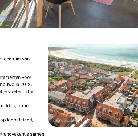
et centrum van
artementen voor
ebouwd in 2019.
t je voeten in het
gbedden, ruime
s op loopafstand,
strandvakantie samen