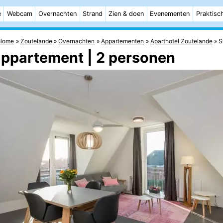
e
Webcam
Overnachten
Strand
Zien & doen
Evenementen
Praktisc
Home
Zoutelande
Overnachten
Appartementen
Aparthotel Zoutelande
S
appartement | 2 personen