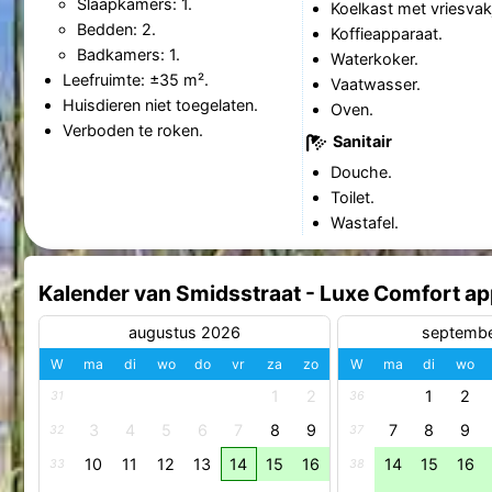
Slaapkamers: 1.
Koelkast met vriesvak
Bedden: 2.
Koffieapparaat.
Badkamers: 1.
Waterkoker.
Leefruimte: ±35 m².
Vaatwasser.
Huisdieren niet toegelaten.
Oven.
Verboden te roken.
Sanitair
Douche.
Toilet.
Wastafel.
Kalender van Smidsstraat - Luxe Comfort ap
augustus 2026
septemb
W
ma
di
wo
do
vr
za
zo
W
ma
di
wo
1
2
1
2
31
36
3
4
5
6
7
8
9
7
8
9
32
37
10
11
12
13
14
15
16
14
15
16
33
38