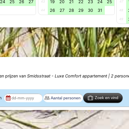
24
25
26
27
19
20
21
22
23
24
25
43
47
26
27
28
29
30
31
44
48
49
n prijzen van
Smidsstraat - Luxe Comfort appartement | 2 person
en
Zoek en vind