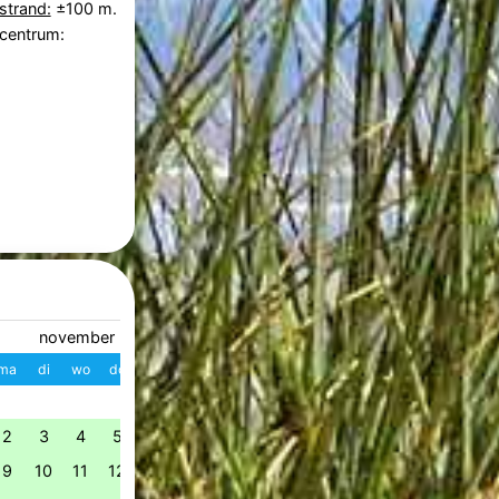
strand:
±100 m.
 centrum:
november 2026
december 2026
ma
di
wo
do
vr
za
zo
W
ma
di
wo
do
vr
z
1
1
2
3
4
49
2
3
4
5
6
7
8
7
8
9
10
11
1
50
9
10
11
12
13
14
15
14
15
16
17
18
1
51