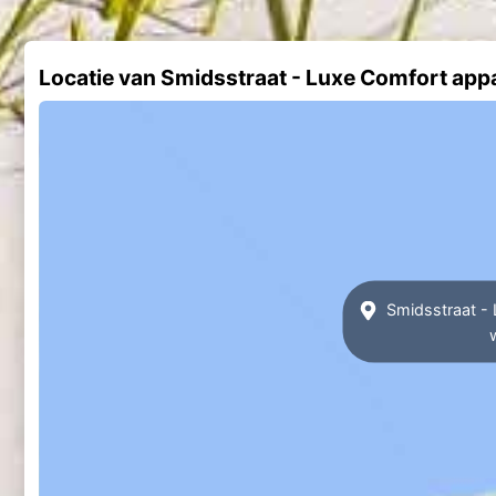
Locatie van Smidsstraat - Luxe Comfort app
Smidsstraat - 