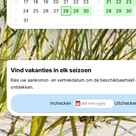
17
18
19
20
21
22
23
21
22
23
34
39
24
25
26
27
28
29
30
28
29
30
35
40
31
36
Vind vakanties in elk seizoen
Kies uw aankomst- en vertrekdatum om de beschikbaarheid e
ontdekken.
Inchecken
Uitcheck