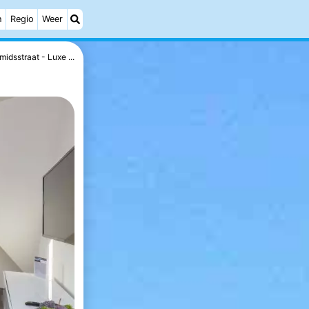
h
Regio
Weer
midsstraat - Luxe ...