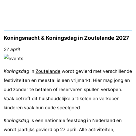
(&
Campings
breakfasts)
Hotels
Vakantiehuizen
Koningsnacht & Koningsdag in Zoutelande 2027
Last
27 april
minutes
Strand
Koningsdag
in
Zoutelande
wordt gevierd met verschillende
Zien
festiviteiten en meestal is een vrijmarkt. Hier mag jong en
oud zonder te betalen of reserveren spullen verkopen.
&
Bezienswaardigheden
Vaak betreft dit huishoudelijke artikelen en verkopen
doen
-
kinderen vaak hun oude speelgoed.
Musea
-
Koningsdag
is een nationale feestdag in Nederland en
wordt jaarlijks gevierd op 27 april. Alle activiteiten,
Galeries
-