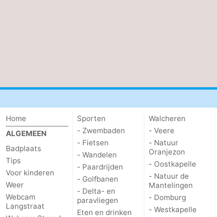
Middelburg
Zeeuws-
Vlaanderen
-
Nieuwvliet
-
Sluis
-
Cadzand
-
Home
Sporten
Walcheren
Natuur
Weer
- Zwembaden
- Veere
ALGEMEEN
- Fietsen
- Natuur
Het
Contact
Badplaats
Oranjezon
- Wandelen
Tips
- Oostkapelle
- Paardrijden
Zwin
Voor kinderen
- Natuur de
- Golfbanen
Weer
Mantelingen
- Delta- en
Webcam
- Domburg
paravliegen
Langstraat
- Westkapelle
Eten en drinken