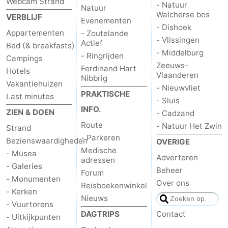
Webcam Strand
- Natuur
Natuur
Walcherse bos
VERBLIJF
Evenementen
- Dishoek
Appartementen
- Zoutelande
- Vlissingen
Actief
Bed (& breakfasts)
- Middelburg
- Ringrijden
Campings
Zeeuws-
Ferdinand Hart
Hotels
Vlaanderen
Nibbrig
Vakantiehuizen
- Nieuwvliet
PRAKTISCHE
Last minutes
- Sluis
INFO.
ZIEN & DOEN
- Cadzand
Route
- Natuur Het Zwin
Strand
- Parkeren
Bezienswaardigheden
OVERIGE
Medische
- Musea
Adverteren
adressen
- Galeries
Beheer
Forum
- Monumenten
Over ons
Reisboekenwinkel
- Kerken
Nieuws
- Vuurtorens
DAGTRIPS
Contact
- Uitkijkpunten