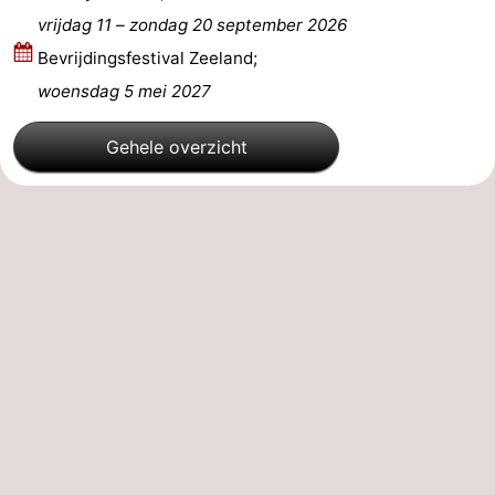
vrijdag 11
–
zondag 20 september 2026
Kop
-
Bevrijdingsfestival Zeeland;
van
Veere
-
woensdag 5 mei 2027
Schouwen
Natuur
-
Gehele overzicht
Oranjezon
Oostkapelle
-
Natuur
-
de
Domburg
-
Mantelingen
Westkapelle
-
Natuur
-
Walcherse
Dishoek
-
bos
Vlissingen
-