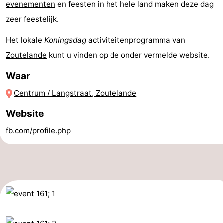
evenementen
en feesten in het hele land maken deze dag
Monumenten
-
zeer feestelijk.
Kerken
-
Het lokale
Koningsdag
activiteitenprogramma van
Zoutelande
kunt u vinden op de onder vermelde website.
Vuurtorens
-
Waar
Uitkijkpunten
Attracties
Centrum / Langstraat, Zoutelande
-
Website
Speeltuinen
-
fb.com/profile.php
Binnenspeeltuinen
-
Bowlen
Wellness
centra
Dorpen
&
Natuur