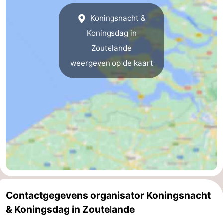
paravliegen
drinken
Ringrijden
Koningsnacht &
Koningsdag in
Zoutelande
Zoutelande
Actief
Praktisch
weergeven op de kaart
Forum
Route
-
Parkeren
Reisboekenwinkel
Nieuws
Contactgegevens organisator Koningsnacht
Medische
& Koningsdag in Zoutelande
adressen
Regio