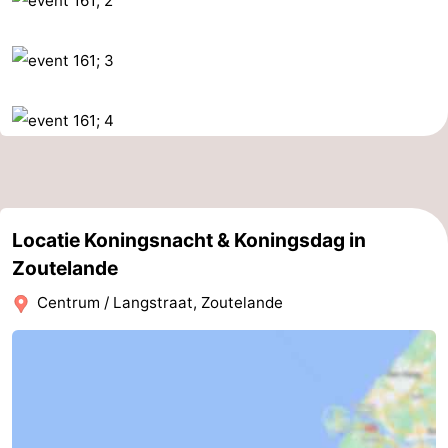
Steden
Rondleidingen
Sporten
-
Zwembaden
-
Fietsen
-
Locatie Koningsnacht & Koningsdag in
Wandelen
-
Zoutelande
Paardrijden
-
Centrum / Langstraat, Zoutelande
Golfbanen
-
Delta-
Eten
en
en
Evenementen