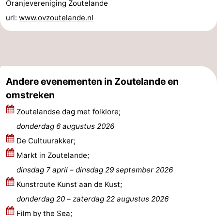
Oranjevereniging Zoutelande
Zeeland
url:
www.ovzoutelande.nl
Schouwen-
Duiveland
-
Andere evenementen in Zoutelande en
Renesse
-
omstreken
Brouwershaven
-
Zoutelandse dag met folklore;
Bruinisse
-
donderdag 6 augustus 2026
De Cultuurakker;
Zierikzee
-
Markt in Zoutelande;
Natuur
-
dinsdag 7 april
–
dinsdag 29 september 2026
Kunstroute Kunst aan de Kust;
Oosterschelde
Burgh
-
donderdag 20
–
zaterdag 22 augustus 2026
Haamstede
Natuur
Walcheren
Film by the Sea;