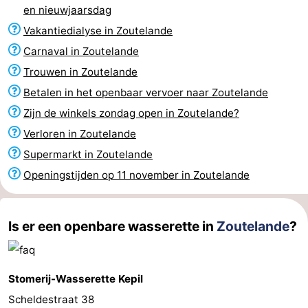
en nieuwjaarsdag
Monumenten
-
Vakantiedialyse in Zoutelande
Kerken
-
Carnaval in Zoutelande
Trouwen in Zoutelande
Vuurtorens
-
Betalen in het openbaar vervoer naar Zoutelande
Uitkijkpunten
Attracties
Zijn de winkels zondag open in Zoutelande?
Verloren in Zoutelande
-
Supermarkt in Zoutelande
Speeltuinen
-
Openingstijden op 11 november in Zoutelande
Binnenspeeltuinen
-
Is er een openbare wasserette in
Zoutelande
?
Bowlen
Wellness
centra
Dorpen
Stomerij-Wasserette Kepil
&
Natuur
Scheldestraat 38