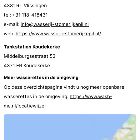
4381 RT Vlissingen
Steden
Rondleidingen
tel: +31 118-418431
Sporten
e-mail:
info@wasserij-stomerijkepil.nl
web.
https://www.wasserij-stomerijkepil.nl/
-
Tankstation Koudekerke
Zwembaden
-
Middelburgsestraat 53
Fietsen
-
4371 ER Koudekerke
Meer wasserettes in de omgeving
Wandelen
-
Op deze overzichtspagina vindt u nog meer openbare
Paardrijden
-
wasserettes in de omgeving:
https://www.wash-
me.nl/locatiewijzer
Golfbanen
-
Delta-
Eten
en
en
Evenementen