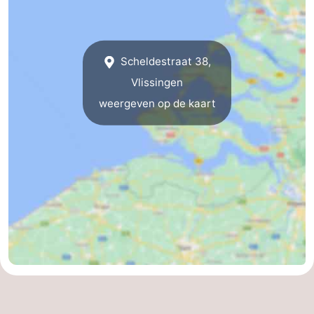
paravliegen
drinken
Ringrijden
Zoutelande
Scheldestraat 38,
Vlissingen
Actief
Praktisch
weergeven op de kaart
Forum
Route
-
Parkeren
Reisboekenwinkel
Nieuws
Medische
adressen
Regio