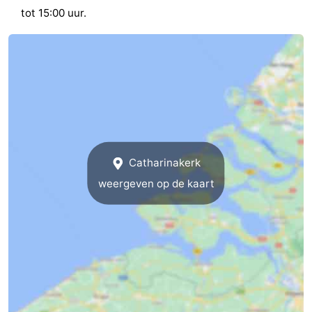
tot 15:00 uur.
Middelburg
Zeeuws-
Vlaanderen
-
Nieuwvliet
-
Sluis
-
Cadzand
-
Catharinakerk
Natuur
Weer
weergeven op de kaart
Het
Contact
Zwin