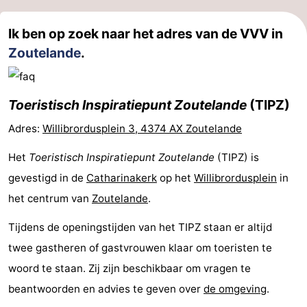
Zeeland
Ik ben op zoek naar het adres van de VVV in
Zoutelande
.
Schouwen-
Duiveland
-
Toeristisch Inspiratiepunt Zoutelande
(TIPZ)
Renesse
-
Adres:
Willibrordusplein 3, 4374 AX Zoutelande
Brouwershaven
-
Het
Toeristisch Inspiratiepunt Zoutelande
(TIPZ) is
Bruinisse
-
gevestigd in de
Catharinakerk
op het
Willibrordusplein
in
het centrum van
Zoutelande
.
Zierikzee
-
Tijdens de openingstijden van het TIPZ staan er altijd
Natuur
-
twee gastheren of gastvrouwen klaar om toeristen te
woord te staan. Zij zijn beschikbaar om vragen te
Oosterschelde
Burgh
-
beantwoorden en advies te geven over
de omgeving
.
Haamstede
Natuur
Walcheren