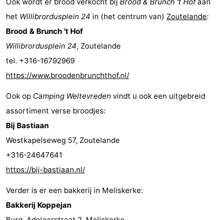
Ook wordt er brood verkocht bij
Brood & Brunch 't Hof
aan
het
Willibrordusplein 24
in (het centrum van)
Zoutelande
:
Brood & Brunch 't Hof
Willibrordusplein 24
, Zoutelande
tel. +316-16792969
https://www.broodenbrunchthof.nl/
Ook op
Camping Weltevreden
vindt u ook een uitgebreid
assortiment verse broodjes:
Bij Bastiaan
Westkapelseweg 57, Zoutelande
+316-24647641
https://bij-bastiaan.nl/
Verder is er een bakkerij in Meliskerke:
Bakkerij Koppejan
Burg. Adelaarstraat 2, Meliskerke