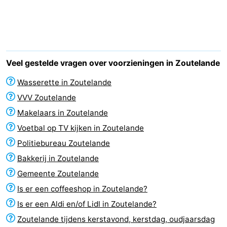
(&
Campings
breakfasts)
Hotels
Vakantiehuizen
Veel gestelde vragen over voorzieningen in Zoutelande
Last
Wasserette in Zoutelande
VVV Zoutelande
minutes
Strand
Makelaars in Zoutelande
Zien
Voetbal op TV kijken in Zoutelande
Politiebureau Zoutelande
&
Bezienswaardigheden
Bakkerij in Zoutelande
doen
-
Gemeente Zoutelande
Is er een coffeeshop in Zoutelande?
Musea
-
Is er een Aldi en/of Lidl in Zoutelande?
Galeries
-
Zoutelande tijdens kerstavond, kerstdag, oudjaarsdag