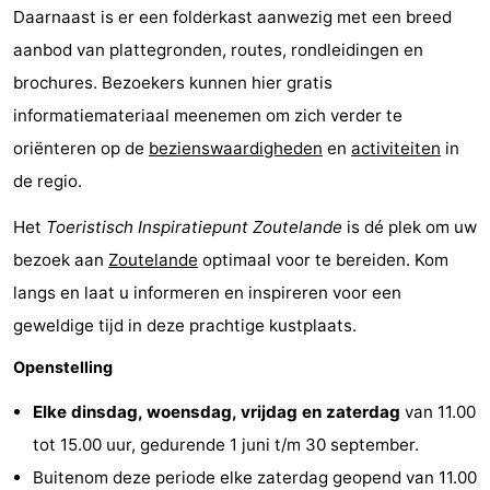
Daarnaast is er een folderkast aanwezig met een breed
Kop
-
aanbod van plattegronden, routes, rondleidingen en
brochures. Bezoekers kunnen hier gratis
van
Veere
-
informatiemateriaal meenemen om zich verder te
Schouwen
Natuur
-
oriënteren op de
bezienswaardigheden
en
activiteiten
in
de regio.
Oranjezon
Oostkapelle
-
Het
Toeristisch Inspiratiepunt Zoutelande
is dé plek om uw
Natuur
-
bezoek aan
Zoutelande
optimaal voor te bereiden. Kom
de
Domburg
-
langs en laat u informeren en inspireren voor een
geweldige tijd in deze prachtige kustplaats.
Mantelingen
Westkapelle
-
Openstelling
Natuur
-
Elke dinsdag, woensdag, vrijdag en zaterdag
van 11.00
Walcherse
Dishoek
-
tot 15.00 uur, gedurende 1 juni t/m 30 september.
Buitenom deze periode elke zaterdag geopend van 11.00
bos
Vlissingen
-