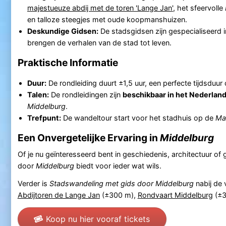
majestueuze abdij met de toren 'Lange Jan'
, het sfeervolle
en talloze steegjes met oude koopmanshuizen.
Deskundige Gidsen:
De stadsgidsen zijn gespecialiseerd 
brengen de verhalen van de stad tot leven.
Praktische Informatie
Duur:
De rondleiding duurt ±1,5 uur, een perfecte tijdsduu
Talen:
De rondleidingen zijn
beschikbaar in het Nederland
Middelburg
.
Trefpunt:
De wandeltour start voor het stadhuis op de
Ma
Een Onvergetelijke Ervaring in
Middelburg
Of je nu geïnteresseerd bent in geschiedenis, architectuur o
door
Middelburg
biedt voor ieder wat wils.
Verder is
Stadswandeling met gids door Middelburg
nabij de
Abdijtoren de Lange Jan
(±300 m),
Rondvaart Middelburg
(±3
Koop nu hier vooraf tickets