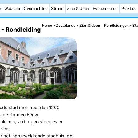
e
Webcam
Overnachten
Strand
Zien & doen
Evenementen
Praktisc
Home
Zoutelande
Zien & doen
Rondleidingen
Sta
- Rondleiding
oude stad met meer dan 1200
ens de Gouden Eeuw.
 pleinen, verborgen steegjes en
llen.
r het indrukwekkende stadhuis, de