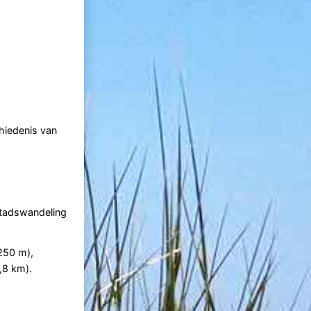
chiedenis van
 stadswandeling
250 m),
,8 km).