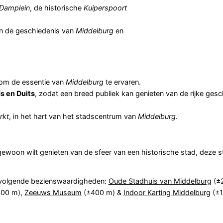
Damplein
, de historische
Kuiperspoort
in de geschiedenis van
Middelburg
en
r om de essentie van
Middelburg
te ervaren.
s en Duits
, zodat een breed publiek kan genieten van de rijke ges
rkt
, in het hart van het stadscentrum van
Middelburg
.
f gewoon wilt genieten van de sfeer van een historische stad, deze
 volgende bezienswaardigheden:
Oude Stadhuis van Middelburg
(±
00 m),
Zeeuws Museum
(±400 m) &
Indoor Karting Middelburg
(±1