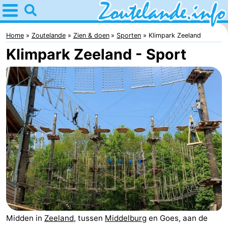
Home
Zoutelande
Home
Zoutelande
Zien & doen
Sporten
Klimpark Zeeland
Klimpark Zeeland - Sport
Tips
Voor
kinderen
Webcam
Webcam
Langstraat
Webcam
Strand
Overnachten
Appartementen
Bed
Midden in
Zeeland
, tussen
Middelburg
en Goes, aan de