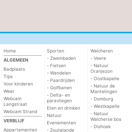
paravliegen
drinken
Ringrijden
Zoutelande
Actief
Praktisch
Forum
Home
Sporten
Walcheren
- Zwembaden
- Veere
ALGEMEEN
Route
- Fietsen
- Natuur
Badplaats
Oranjezon
- Wandelen
-
Tips
- Oostkapelle
- Paardrijden
Voor kinderen
- Natuur de
- Golfbanen
Parkeren
Reisboekenwinkel
Weer
Mantelingen
- Delta- en
Webcam
- Domburg
paravliegen
Nieuws
Langstraat
- Westkapelle
Eten en drinken
Webcam Strand
- Natuur
Medische
Natuur
Walcherse bos
VERBLIJF
Evenementen
- Dishoek
adressen
Regio
Appartementen
- Zoutelande