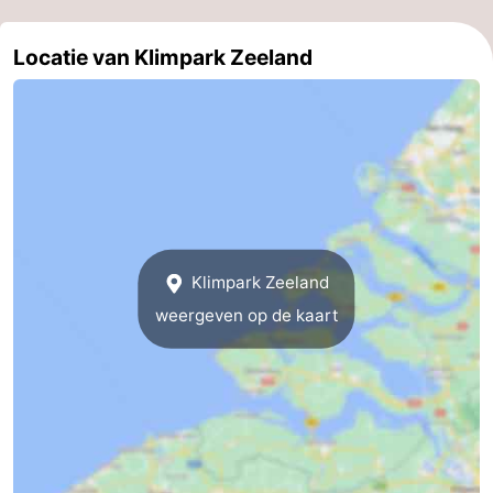
Monumenten
-
Locatie van Klimpark Zeeland
Kerken
-
Vuurtorens
-
Uitkijkpunten
Attracties
-
Speeltuinen
-
Klimpark Zeeland
weergeven op de kaart
Binnenspeeltuinen
-
Bowlen
Wellness
centra
Dorpen
&
Natuur