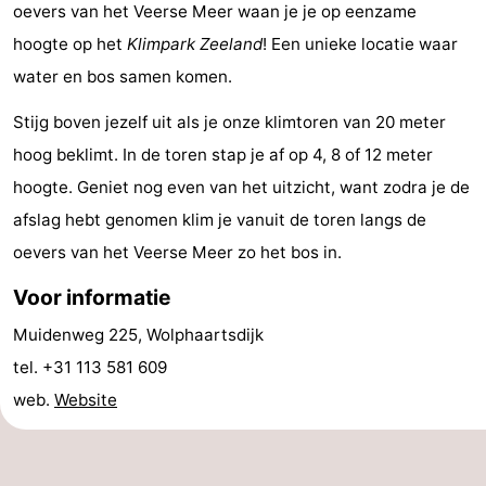
oevers van het Veerse Meer waan je je op eenzame
(&
Campings
hoogte op het
Klimpark Zeeland
! Een unieke locatie waar
breakfasts)
Hotels
water en bos samen komen.
Stijg boven jezelf uit als je onze klimtoren van 20 meter
Vakantiehuizen
hoog beklimt. In de toren stap je af op 4, 8 of 12 meter
Last
hoogte. Geniet nog even van het uitzicht, want zodra je de
afslag hebt genomen klim je vanuit de toren langs de
minutes
Strand
oevers van het Veerse Meer zo het bos in.
Zien
Voor informatie
&
Bezienswaardigheden
Muidenweg 225, Wolphaartsdijk
tel. +31 113 581 609
doen
-
web.
Website
Musea
-
Galeries
-