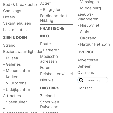
- Vlissingen
Actief
Bed (& breakfasts)
- Middelburg
Zeeland
- Ringrijden
Campings
Zeeuws-
Ferdinand Hart
Hotels
Vlaanderen
Schouwen-
Nibbrig
Vakantiehuizen
- Nieuwvliet
PRAKTISCHE
Last minutes
Duiveland
-
- Sluis
INFO.
ZIEN & DOEN
- Cadzand
Renesse
-
Route
- Natuur Het Zwin
Strand
- Parkeren
Bezienswaardigheden
OVERIGE
Brouwershaven
-
Medische
- Musea
Adverteren
adressen
- Galeries
Bruinisse
-
Beheer
Forum
- Monumenten
Over ons
Reisboekenwinkel
Zierikzee
-
- Kerken
Nieuws
- Vuurtorens
Natuur
-
DAGTRIPS
Contact
- Uitkijkpunten
Attracties
Zeeland
Oosterschelde
Burgh
-
- Speeltuinen
Schouwen-
Duiveland
-
Haamstede
Natuur
Walcheren