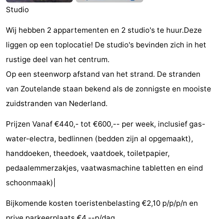
Studio
Monumenten
-
Wij hebben 2 appartementen en 2 studio's te huur.Deze
Kerken
-
liggen op een toplocatie! De studio's bevinden zich in het
Vuurtorens
-
rustige deel van het centrum.
Op een steenworp afstand van het strand. De stranden
Uitkijkpunten
Attracties
van Zoutelande staan bekend als de zonnigste en mooiste
-
zuidstranden van Nederland.
Speeltuinen
-
Prijzen Vanaf €440,- tot €600,-- per week, inclusief gas-
water-electra, bedlinnen (bedden zijn al opgemaakt),
Binnenspeeltuinen
-
handdoeken, theedoek, vaatdoek, toiletpapier,
Bowlen
Wellness
pedaalemmerzakjes, vaatwasmachine tabletten en eind
schoonmaak)|
centra
Dorpen
Bijkomende kosten toeristenbelasting €2,10 p/p/p/n en
&
Natuur
prive parkeerplaats €4,--p/dag