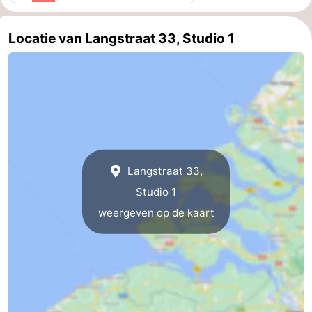
Middelburg
Zeeuws-
Locatie van Langstraat 33, Studio 1
Vlaanderen
-
Nieuwvliet
-
Sluis
-
Cadzand
-
Langstraat 33,
Natuur
Weer
Studio 1
weergeven op de kaart
Het
Contact
Zwin