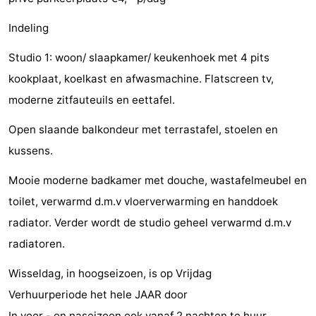
Steden
Rondleidingen
Indeling
Sporten
Studio 1: woon/ slaapkamer/ keukenhoek met 4 pits
kookplaat, koelkast en afwasmachine. Flatscreen tv,
-
moderne zitfauteuils en eettafel.
Zwembaden
-
Open slaande balkondeur met terrastafel, stoelen en
Fietsen
-
kussens.
Wandelen
-
Mooie moderne badkamer met douche, wastafelmeubel en
toilet, verwarmd d.m.v vloerverwarming en handdoek
Paardrijden
-
radiator. Verder wordt de studio geheel verwarmd d.m.v
Golfbanen
-
radiatoren.
Wisseldag, in hoogseizoen, is op Vrijdag
Delta-
Eten
Verhuurperiode het hele JAAR door
en
en
Evenementen
In voor - en naseizoen ook vanaf 2 nachten te huur