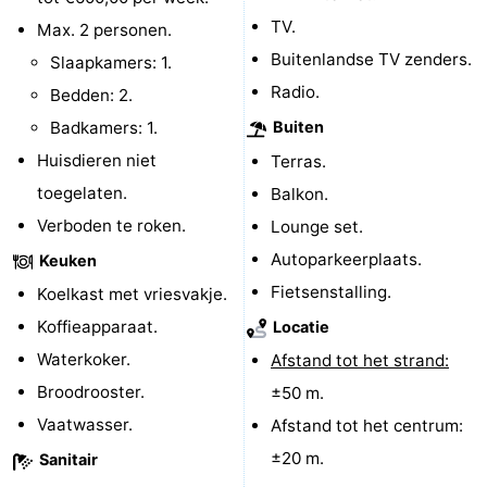
TV.
Max. 2 personen.
Zeeland
Buitenlandse TV zenders.
Slaapkamers: 1.
Schouwen-
Radio.
Bedden: 2.
Badkamers: 1.
Buiten
Duiveland
-
Huisdieren niet
Terras.
Renesse
-
toegelaten.
Balkon.
Verboden te roken.
Lounge set.
Brouwershaven
-
Autoparkeerplaats.
Keuken
Bruinisse
-
Fietsenstalling.
Koelkast met vriesvakje.
Koffieapparaat.
Locatie
Zierikzee
-
Waterkoker.
Afstand tot het strand:
Natuur
-
Broodrooster.
±50 m.
Vaatwasser.
Afstand tot het centrum:
Oosterschelde
Burgh
-
±20 m.
Sanitair
Haamstede
Natuur
Walcheren