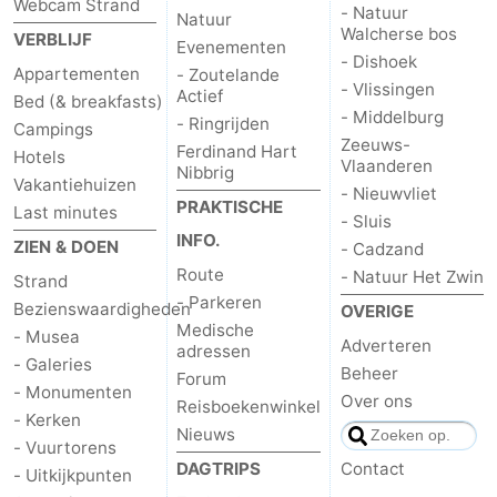
Webcam Strand
- Natuur
Natuur
Walcherse bos
VERBLIJF
Evenementen
- Dishoek
Appartementen
- Zoutelande
- Vlissingen
Actief
Bed (& breakfasts)
- Middelburg
- Ringrijden
Campings
Zeeuws-
Ferdinand Hart
Hotels
Vlaanderen
Nibbrig
Vakantiehuizen
- Nieuwvliet
PRAKTISCHE
Last minutes
- Sluis
INFO.
ZIEN & DOEN
- Cadzand
Route
- Natuur Het Zwin
Strand
- Parkeren
Bezienswaardigheden
OVERIGE
Medische
- Musea
Adverteren
adressen
- Galeries
Beheer
Forum
- Monumenten
Over ons
Reisboekenwinkel
- Kerken
Nieuws
- Vuurtorens
DAGTRIPS
Contact
- Uitkijkpunten