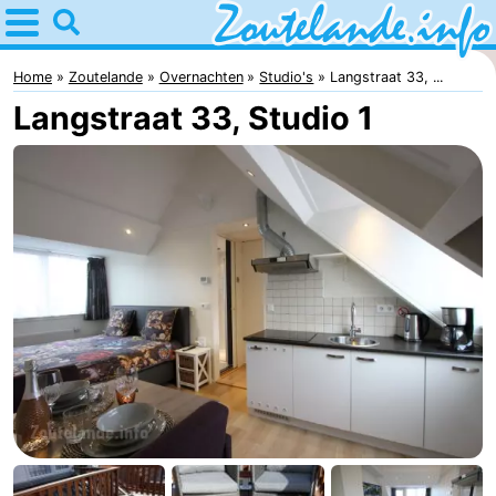
Home
Zoutelande
Home
Zoutelande
Overnachten
Studio's
Langstraat 33, ...
Langstraat 33, Studio 1
Tips
Voor
kinderen
Webcam
Webcam
Langstraat
Webcam
Strand
Overnachten
Appartementen
Bed