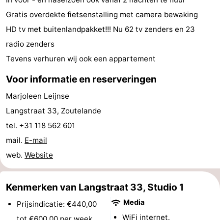
Gratis overdekte fietsenstalling met camera bewaking
paravliegen
drinken
Ringrijden
HD tv met buitenlandpakket!!! Nu 62 tv zenders en 23
Zoutelande
radio zenders
Tevens verhuren wij ook een appartement
Actief
Praktisch
Voor informatie en reserveringen
Forum
Marjoleen Leijnse
Route
Langstraat 33, Zoutelande
-
tel. +31 118 562 601
mail.
E-mail
Parkeren
Reisboekenwinkel
web.
Website
Nieuws
Kenmerken van Langstraat 33, Studio 1
Medische
Media
Prijsindicatie: €440,00
adressen
Regio
WiFi internet.
tot €600,00 per week.