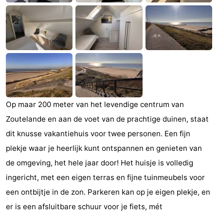
Monumenten
-
Kerken
-
Vuurtorens
-
Uitkijkpunten
Attracties
-
Op maar 200 meter van het levendige centrum van
Zoutelande en aan de voet van de prachtige duinen, staat
Speeltuinen
-
dit knusse vakantiehuis voor twee personen. Een fijn
Binnenspeeltuinen
-
plekje waar je heerlijk kunt ontspannen en genieten van
de omgeving, het hele jaar door! Het huisje is volledig
Bowlen
Wellness
ingericht, met een eigen terras en fijne tuinmeubels voor
centra
Dorpen
een ontbijtje in de zon. Parkeren kan op je eigen plekje, en
er is een afsluitbare schuur voor je fiets, mét
&
Natuur