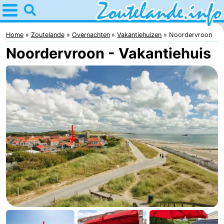
Home
Zoutelande
Home
Zoutelande
Overnachten
Vakantiehuizen
Noordervroon
Noordervroon - Vakantiehuis
Tips
Voor
kinderen
Webcam
Webcam
Langstraat
Webcam
Strand
Overnachten
Appartementen
Bed