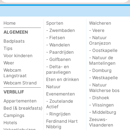
Home
Sporten
Walcheren
- Zwembaden
- Veere
ALGEMEEN
- Fietsen
- Natuur
Badplaats
Oranjezon
- Wandelen
Tips
- Oostkapelle
- Paardrijden
Voor kinderen
- Natuur de
- Golfbanen
Weer
Mantelingen
- Delta- en
Webcam
- Domburg
paravliegen
Langstraat
- Westkapelle
Eten en drinken
Webcam Strand
- Natuur
Natuur
Walcherse bos
VERBLIJF
Evenementen
- Dishoek
Appartementen
- Zoutelande
- Vlissingen
Actief
Bed (& breakfasts)
- Middelburg
- Ringrijden
Campings
Zeeuws-
Ferdinand Hart
Hotels
Vlaanderen
Nibbrig
Vakantiehuizen