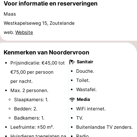
Voor informatie en reserveringen
Kop
-
Maas
Westkapelseweg 15, Zoutelande
van
Veere
-
web.
Website
Schouwen
Natuur
-
Kenmerken van Noordervroon
Oranjezon
Oostkapelle
-
Sanitair
Prijsindicatie: €45,00 tot
Natuur
-
Douche.
€75,00 per persoon
de
Domburg
-
Toilet.
per nacht.
Wastafel.
Max. 2 personen.
Mantelingen
Westkapelle
-
Slaapkamers: 1.
Media
Natuur
-
Bedden: 2.
WiFi internet.
Badkamers: 1.
TV.
Walcherse
Dishoek
-
Leefruimte: ±50 m².
Buitenlandse TV zenders.
bos
Vlissingen
-
Huisdieren toegelaten na
Radio.