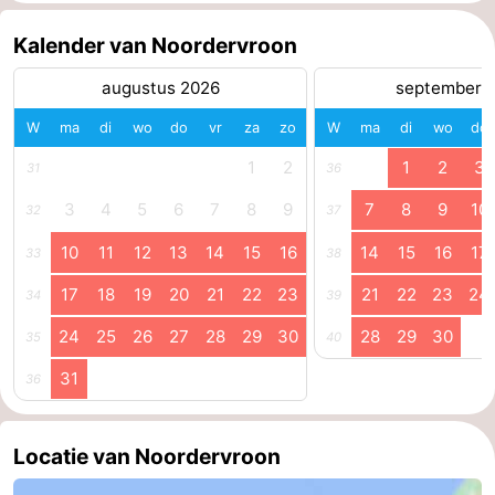
Kalender van Noordervroon
augustus 2026
september 
W
ma
di
wo
do
vr
za
zo
W
ma
di
wo
do
1
2
1
2
3
31
36
3
4
5
6
7
8
9
7
8
9
10
32
37
10
11
12
13
14
15
16
14
15
16
17
33
38
17
18
19
20
21
22
23
21
22
23
24
34
39
24
25
26
27
28
29
30
28
29
30
35
40
31
36
Locatie van Noordervroon