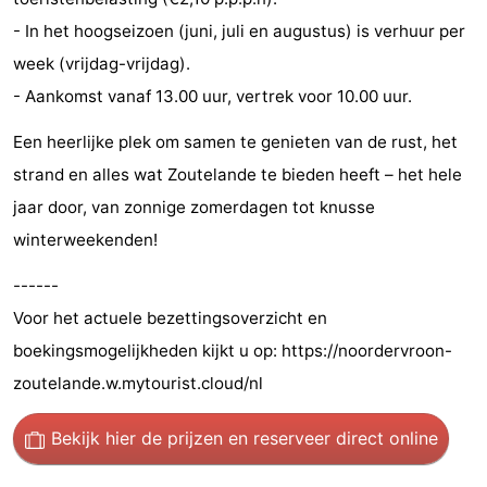
- In het hoogseizoen (juni, juli en augustus) is verhuur per
Zeeland
week (vrijdag-vrijdag).
Schouwen-
- Aankomst vanaf 13.00 uur, vertrek voor 10.00 uur.
Duiveland
-
Een heerlijke plek om samen te genieten van de rust, het
strand en alles wat Zoutelande te bieden heeft – het hele
Renesse
-
jaar door, van zonnige zomerdagen tot knusse
Brouwershaven
-
winterweekenden!
Bruinisse
-
------
Voor het actuele bezettingsoverzicht en
Zierikzee
-
boekingsmogelijkheden kijkt u op: https://noordervroon-
Natuur
-
zoutelande.w.mytourist.cloud/nl
Oosterschelde
Burgh
-
Bekijk hier de prijzen
en reserveer direct online
Haamstede
Natuur
Walcheren