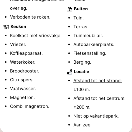
overleg.
Buiten
Middelburg
Zeeuws-
Verboden te roken.
Tuin.
Vlaanderen
-
Keuken
Terras.
Koelkast met vriesvakje.
Tuinmeubilair.
Nieuwvliet
-
Vriezer.
Autoparkeerplaats.
Sluis
-
Koffieapparaat.
Fietsenstalling.
Waterkoker.
Berging.
Cadzand
-
Broodrooster.
Locatie
Natuur
Weer
Citruspers.
Afstand tot het strand:
Vaatwasser.
±100 m.
Het
Contact
Magnetron.
Afstand tot het centrum:
Zwin
Combi magnetron.
±200 m.
Niet op vakantiepark.
Aan zee.