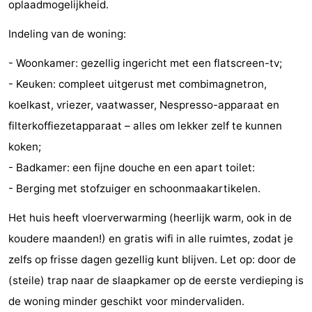
oplaadmogelijkheid.
Steden
Rondleidingen
Indeling van de woning:
Sporten
- Woonkamer: gezellig ingericht met een flatscreen-tv;
-
- Keuken: compleet uitgerust met combimagnetron,
koelkast, vriezer, vaatwasser, Nespresso-apparaat en
Zwembaden
-
filterkoffiezetapparaat – alles om lekker zelf te kunnen
Fietsen
-
koken;
- Badkamer: een fijne douche en een apart toilet:
Wandelen
-
- Berging met stofzuiger en schoonmaakartikelen.
Paardrijden
-
Het huis heeft vloerverwarming (heerlijk warm, ook in de
koudere maanden!) en gratis wifi in alle ruimtes, zodat je
Golfbanen
-
zelfs op frisse dagen gezellig kunt blijven. Let op: door de
Delta-
Eten
(steile) trap naar de slaapkamer op de eerste verdieping is
de woning minder geschikt voor mindervaliden.
en
en
Evenementen