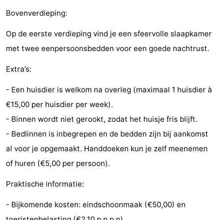
Bovenverdieping:
paravliegen
drinken
Ringrijden
Op de eerste verdieping vind je een sfeervolle slaapkamer
Zoutelande
met twee eenpersoonsbedden voor een goede nachtrust.
Actief
Praktisch
Extra’s:
Forum
- Een huisdier is welkom na overleg (maximaal 1 huisdier à
Route
€15,00 per huisdier per week).
- Binnen wordt niet gerookt, zodat het huisje fris blijft.
-
- Bedlinnen is inbegrepen en de bedden zijn bij aankomst
Parkeren
Reisboekenwinkel
al voor je opgemaakt. Handdoeken kun je zelf meenemen
of huren (€5,00 per persoon).
Nieuws
Praktische informatie:
Medische
- Bijkomende kosten: eindschoonmaak (€50,00) en
adressen
Regio
toeristenbelasting (€2,10 p.p.p.n).