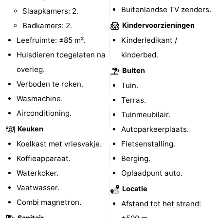
Buitenlandse TV zenders.
Slaapkamers: 2.
Middelburg
Zeeuws-
Badkamers: 2.
Kindervoorzieningen
Vlaanderen
-
Leefruimte: ±85 m².
Kinderledikant /
Huisdieren toegelaten na
kinderbed.
Nieuwvliet
-
overleg.
Buiten
Sluis
-
Verboden te roken.
Tuin.
Wasmachine.
Terras.
Cadzand
-
Airconditioning.
Tuinmeubilair.
Natuur
Weer
Keuken
Autoparkeerplaats.
Koelkast met vriesvakje.
Fietsenstalling.
Het
Contact
Koffieapparaat.
Berging.
Zwin
Waterkoker.
Oplaadpunt auto.
Vaatwasser.
Locatie
Combi magnetron.
Afstand tot het strand:
Sanitair