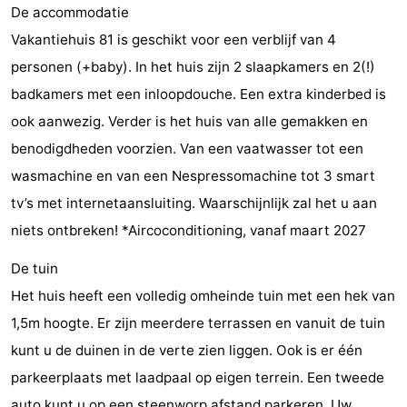
De accommodatie
Steden
Rondleidingen
Vakantiehuis 81 is geschikt voor een verblijf van 4
Sporten
personen (+baby). In het huis zijn 2 slaapkamers en 2(!)
badkamers met een inloopdouche. Een extra kinderbed is
-
ook aanwezig. Verder is het huis van alle gemakken en
Zwembaden
-
benodigdheden voorzien. Van een vaatwasser tot een
wasmachine en van een Nespressomachine tot 3 smart
Fietsen
-
tv’s met internetaansluiting. Waarschijnlijk zal het u aan
Wandelen
-
niets ontbreken! *Aircoconditioning, vanaf maart 2027
De tuin
Paardrijden
-
Het huis heeft een volledig omheinde tuin met een hek van
Golfbanen
-
1,5m hoogte. Er zijn meerdere terrassen en vanuit de tuin
kunt u de duinen in de verte zien liggen. Ook is er één
Delta-
Eten
parkeerplaats met laadpaal op eigen terrein. Een tweede
en
en
Evenementen
auto kunt u op een steenworp afstand parkeren. Uw