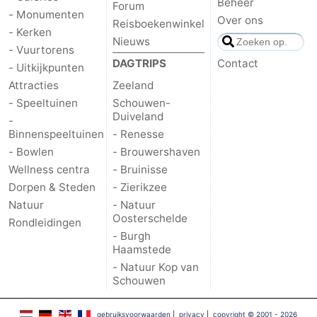
Beheer
Forum
- Monumenten
Over ons
Reisboekenwinkel
- Kerken
Nieuws
- Vuurtorens
DAGTRIPS
Contact
- Uitkijkpunten
Attracties
Zeeland
- Speeltuinen
Schouwen-
Duiveland
-
Binnenspeeltuinen
- Renesse
- Bowlen
- Brouwershaven
Wellness centra
- Bruinisse
Dorpen & Steden
- Zierikzee
Natuur
- Natuur
Oosterschelde
Rondleidingen
- Burgh
Haamstede
- Natuur Kop van
Schouwen
gebruiksvoorwaarden
|
privacy
|
copyright © 2001 - 2026