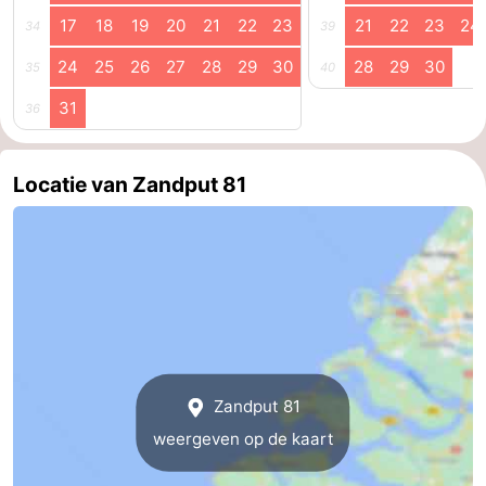
17
18
19
20
21
22
23
21
22
23
24
34
39
24
25
26
27
28
29
30
28
29
30
35
40
31
36
Locatie van Zandput 81
Zandput 81
weergeven op de kaart