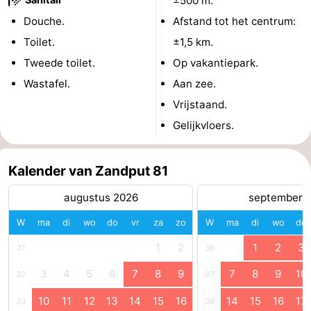
±500 m.
Douche.
Afstand tot het centrum:
Toilet.
±1,5 km.
Tweede toilet.
Op vakantiepark.
Wastafel.
Aan zee.
Vrijstaand.
Gelijkvloers.
Kalender van Zandput 81
augustus 2026
september 
W
ma
di
wo
do
vr
za
zo
W
ma
di
wo
do
1
2
1
2
3
31
36
3
4
5
6
7
8
9
7
8
9
10
32
37
10
11
12
13
14
15
16
14
15
16
17
33
38