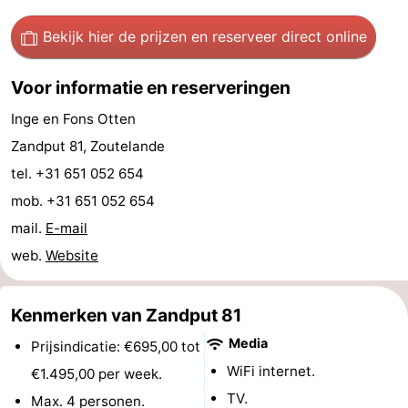
Kop
-
Bekijk hier de prijzen
en reserveer direct online
van
Veere
-
Voor informatie en reserveringen
Schouwen
Natuur
-
Inge en Fons Otten
Zandput 81, Zoutelande
Oranjezon
Oostkapelle
-
tel. +31 651 052 654
Natuur
-
mob. +31 651 052 654
mail.
E-mail
de
Domburg
-
web.
Website
Mantelingen
Westkapelle
-
Kenmerken van Zandput 81
Natuur
-
Media
Prijsindicatie: €695,00 tot
Walcherse
Dishoek
-
WiFi internet.
€1.495,00 per week.
TV.
bos
Vlissingen
-
Max. 4 personen.