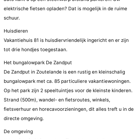
elektrische fietsen opladen? Dat is mogelijk in de ruime
paravliegen
drinken
Ringrijden
schuur.
Zoutelande
Huisdieren
Actief
Praktisch
Vakantiehuis 81 is huisdiervriendelijk ingericht en er zijn
tot drie hondjes toegestaan.
Forum
Het bungalowpark De Zandput
Route
De Zandput in Zoutelande is een rustig en kleinschalig
-
bungalowpark met ca. 85 particuliere vakantiewoningen.
Op het park zijn 2 speeltuintjes voor de kleinste kinderen.
Parkeren
Reisboekenwinkel
Strand (500m), wandel- en fietsroutes, winkels,
Nieuws
fietsverhuur en horecavoorzieningen, dit alles treft u in de
directe omgeving.
Medische
De omgeving
adressen
Regio