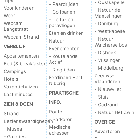
Tips
- Oostkapelle
- Paardrijden
Voor kinderen
- Natuur de
- Golfbanen
Weer
Mantelingen
- Delta- en
Webcam
- Domburg
paravliegen
Langstraat
- Westkapelle
Eten en drinken
Webcam Strand
- Natuur
Natuur
Walcherse bos
VERBLIJF
Evenementen
- Dishoek
Appartementen
- Zoutelande
- Vlissingen
Actief
Bed (& breakfasts)
- Middelburg
- Ringrijden
Campings
Zeeuws-
Ferdinand Hart
Hotels
Vlaanderen
Nibbrig
Vakantiehuizen
- Nieuwvliet
PRAKTISCHE
Last minutes
- Sluis
INFO.
ZIEN & DOEN
- Cadzand
Route
- Natuur Het Zwin
Strand
- Parkeren
Bezienswaardigheden
OVERIGE
Medische
- Musea
Adverteren
adressen
- Galeries