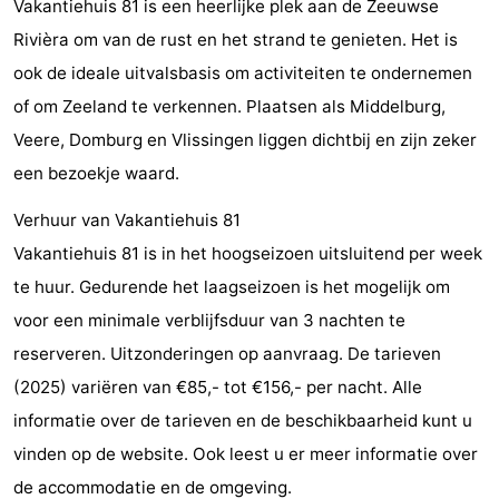
Vakantiehuis 81 is een heerlijke plek aan de Zeeuwse
Zeeland
Rivièra om van de rust en het strand te genieten. Het is
ook de ideale uitvalsbasis om activiteiten te ondernemen
Schouwen-
of om Zeeland te verkennen. Plaatsen als Middelburg,
Duiveland
-
Veere, Domburg en Vlissingen liggen dichtbij en zijn zeker
een bezoekje waard.
Renesse
-
Verhuur van Vakantiehuis 81
Brouwershaven
-
Vakantiehuis 81 is in het hoogseizoen uitsluitend per week
Bruinisse
-
te huur. Gedurende het laagseizoen is het mogelijk om
voor een minimale verblijfsduur van 3 nachten te
Zierikzee
-
reserveren. Uitzonderingen op aanvraag. De tarieven
Natuur
-
(2025) variëren van €85,- tot €156,- per nacht. Alle
informatie over de tarieven en de beschikbaarheid kunt u
Oosterschelde
Burgh
-
vinden op de website. Ook leest u er meer informatie over
Haamstede
Natuur
Walcheren
de accommodatie en de omgeving.