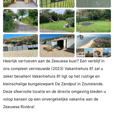
Monumenten
-
Kerken
-
Vuurtorens
-
Uitkijkpunten
Attracties
-
Heerlijk vertoeven aan de Zeeuwse kust? Een verblijf in
Speeltuinen
-
ons compleet vernieuwde (2023) Vakantiehuis 81 zal u
Binnenspeeltuinen
-
zeker bevallen! Vakantiehuis 81 ligt op het rustige en
kleinschalige bungalowpark De Zandput in Zoutelande.
Bowlen
Wellness
Deze sfeervolle locatie en de directe omgeving bieden u
centra
Dorpen
volop kansen op een onvergetelijke vakantie aan de
Zeeuwse Rivièra!
&
Natuur