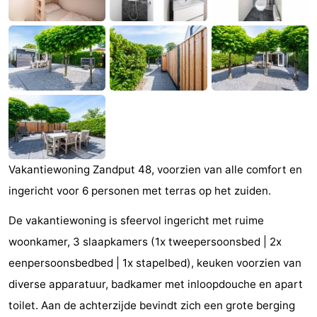
Monumenten
-
Kerken
-
Vuurtorens
-
Uitkijkpunten
Attracties
-
Vakantiewoning Zandput 48, voorzien van alle comfort en
Speeltuinen
-
ingericht voor 6 personen met terras op het zuiden.
Binnenspeeltuinen
-
De vakantiewoning is sfeervol ingericht met ruime
Bowlen
Wellness
woonkamer, 3 slaapkamers (1x tweepersoonsbed | 2x
eenpersoonsbedbed | 1x stapelbed), keuken voorzien van
centra
Dorpen
diverse apparatuur, badkamer met inloopdouche en apart
&
Natuur
toilet. Aan de achterzijde bevindt zich een grote berging