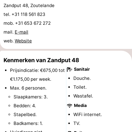
Zandput 48, Zoutelande
paravliegen
drinken
Ringrijden
tel. +31 118 561 823
Zoutelande
mob. +31 653 672 272
mail.
E-mail
Actief
Praktisch
web.
Website
Forum
Kenmerken van Zandput 48
Route
Sanitair
Prijsindicatie: €675,00 tot
-
Douche.
€1.175,00 per week.
Toilet.
Max. 6 personen.
Parkeren
Reisboekenwinkel
Wastafel.
Slaapkamers: 3.
Nieuws
Bedden: 4.
Media
Stapelbed.
WiFi internet.
Medische
Badkamers: 1.
TV.
adressen
Regio