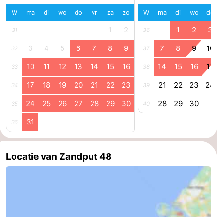
W
ma
di
wo
do
vr
za
zo
W
ma
di
wo
do
Kop
-
1
2
1
2
3
31
36
van
Veere
-
3
4
5
6
7
8
9
7
8
9
10
32
37
Schouwen
Natuur
-
10
11
12
13
14
15
16
14
15
16
17
33
38
Oranjezon
Oostkapelle
-
17
18
19
20
21
22
23
21
22
23
24
34
39
24
25
26
27
28
29
30
28
29
30
Natuur
-
35
40
31
36
de
Domburg
-
Mantelingen
Westkapelle
-
Locatie van Zandput 48
Natuur
-
Walcherse
Dishoek
-
bos
Vlissingen
-