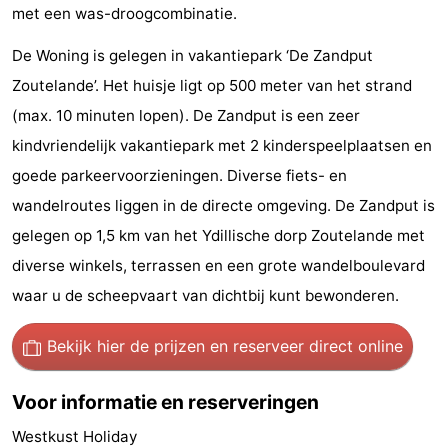
met een was-droogcombinatie.
Steden
Rondleidingen
De Woning is gelegen in vakantiepark ‘De Zandput
Sporten
Zoutelande’. Het huisje ligt op 500 meter van het strand
(max. 10 minuten lopen). De Zandput is een zeer
-
kindvriendelijk vakantiepark met 2 kinderspeelplaatsen en
Zwembaden
-
goede parkeervoorzieningen. Diverse fiets- en
wandelroutes liggen in de directe omgeving. De Zandput is
Fietsen
-
gelegen op 1,5 km van het Ydillische dorp Zoutelande met
Wandelen
-
diverse winkels, terrassen en een grote wandelboulevard
waar u de scheepvaart van dichtbij kunt bewonderen.
Paardrijden
-
Golfbanen
-
Bekijk hier de prijzen
en reserveer direct online
Delta-
Eten
Voor informatie en reserveringen
en
en
Evenementen
Westkust Holiday