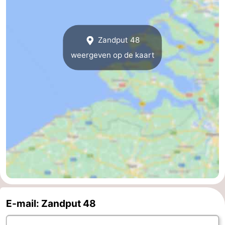
Middelburg
Zeeuws-
Zandput 48
Vlaanderen
-
weergeven op de kaart
Nieuwvliet
-
Sluis
-
Cadzand
-
Natuur
Weer
Het
Contact
Zwin
E-mail: Zandput 48