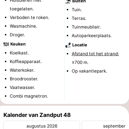
Huisdieren niet
Buiten
toegelaten.
Zeeland
Tuin.
Verboden te roken.
Terras.
Schouwen-
Wasmachine.
Tuinmeubilair.
Droger.
Duiveland
-
Autoparkeerplaats.
Keuken
Locatie
Renesse
-
Koelkast.
Afstand tot het strand:
Brouwershaven
-
Koffieapparaat.
±700 m.
Waterkoker.
Op vakantiepark.
Bruinisse
-
Broodrooster.
Zierikzee
-
Vaatwasser.
Combi magnetron.
Natuur
-
Oosterschelde
Burgh
-
Kalender van Zandput 48
augustus 2026
september 
Haamstede
Natuur
Walcheren